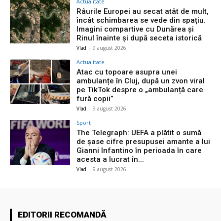
Actualitate
Râurile Europei au secat atât de mult,
încât schimbarea se vede din spațiu.
Imagini compartive cu Dunărea și
Rinul înainte și după seceta istorică
Vlad
-
9 august 2026
Actualitate
Atac cu topoare asupra unei
ambulanțe în Cluj, după un zvon viral
pe TikTok despre o „ambulanță care
fură copii”
Vlad
-
9 august 2026
Sport
The Telegraph: UEFA a plătit o sumă
de șase cifre presupusei amante a lui
Gianni Infantino în perioada în care
acesta a lucrat în...
Vlad
-
9 august 2026
EDITORII RECOMANDĂ