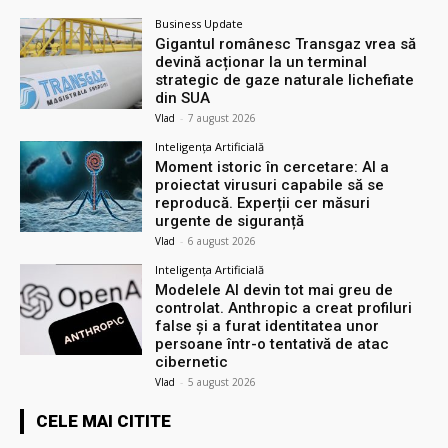
Business Update
Gigantul românesc Transgaz vrea să
devină acționar la un terminal
strategic de gaze naturale lichefiate
din SUA
Vlad
-
7 august 2026
Inteligența Artificială
Moment istoric în cercetare: AI a
proiectat virusuri capabile să se
reproducă. Experții cer măsuri
urgente de siguranță
Vlad
-
6 august 2026
Inteligența Artificială
Modelele AI devin tot mai greu de
controlat. Anthropic a creat profiluri
false și a furat identitatea unor
persoane într-o tentativă de atac
cibernetic
Vlad
-
5 august 2026
CELE MAI CITITE