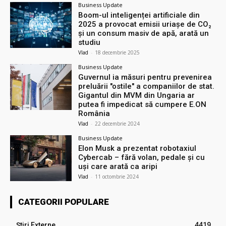
Business Update
Boom-ul inteligenței artificiale din
2025 a provocat emisii uriașe de CO₂
și un consum masiv de apă, arată un
studiu
Vlad
-
18 decembrie 2025
Business Update
Guvernul ia măsuri pentru prevenirea
preluării ″ostile″ a companiilor de stat.
Gigantul din MVM din Ungaria ar
putea fi impedicat să cumpere E.ON
România
Vlad
-
22 decembrie 2024
Business Update
Elon Musk a prezentat robotaxiul
Cyberсab – fără volan, pedale și cu
uși care arată ca aripi
Vlad
-
11 octombrie 2024
CATEGORII POPULARE
Știri Externe
4419