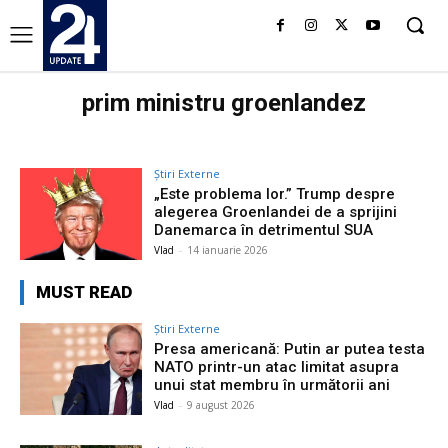
prim ministru groenlandez
Știri Externe
„Este problema lor.” Trump despre
alegerea Groenlandei de a sprijini
Danemarca în detrimentul SUA
Vlad
-
14 ianuarie 2026
MUST READ
Știri Externe
Presa americană: Putin ar putea testa
NATO printr-un atac limitat asupra
unui stat membru în următorii ani
Vlad
-
9 august 2026