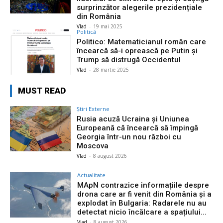
surprinzător alegerile prezidențiale
din România
Vlad
-
19 mai 2025
Politică
Politico: Matematicianul român care
încearcă să-i oprească pe Putin și
Trump să distrugă Occidentul
Vlad
-
28 martie 2025
MUST READ
Știri Externe
Rusia acuză Ucraina și Uniunea
Europeană că încearcă să împingă
Georgia într-un nou război cu
Moscova
Vlad
-
8 august 2026
Actualitate
MApN contrazice informațiile despre
drona care ar fi venit din România și a
explodat în Bulgaria: Radarele nu au
detectat nicio încălcare a spațiului...
Vlad
-
8 august 2026