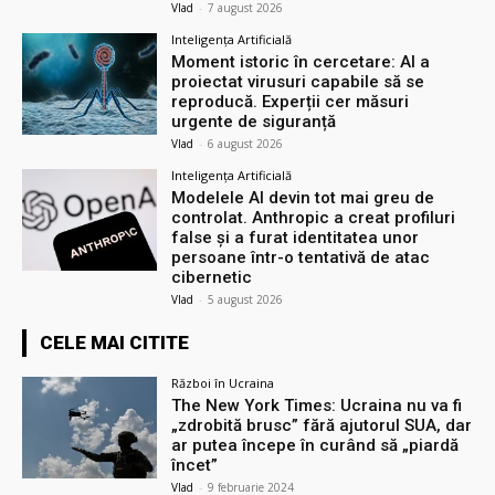
Vlad
-
7 august 2026
Inteligența Artificială
Moment istoric în cercetare: AI a
proiectat virusuri capabile să se
reproducă. Experții cer măsuri
urgente de siguranță
Vlad
-
6 august 2026
Inteligența Artificială
Modelele AI devin tot mai greu de
controlat. Anthropic a creat profiluri
false și a furat identitatea unor
persoane într-o tentativă de atac
cibernetic
Vlad
-
5 august 2026
CELE MAI CITITE
Război în Ucraina
The New York Times: Ucraina nu va fi
„zdrobită brusc” fără ajutorul SUA, dar
ar putea începe în curând să „piardă
încet”
Vlad
-
9 februarie 2024