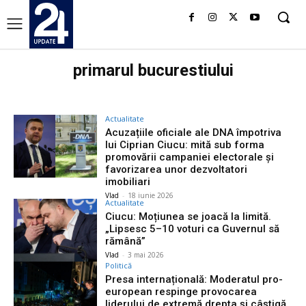
primarul bucurestiului
Actualitate
Acuzațiile oficiale ale DNA împotriva
lui Ciprian Ciucu: mită sub forma
promovării campaniei electorale și
favorizarea unor dezvoltatori
imobiliari
Vlad
-
18 iunie 2026
Actualitate
Ciucu: Moțiunea se joacă la limită.
„Lipsesc 5–10 voturi ca Guvernul să
rămână”
Vlad
-
3 mai 2026
Politică
Presa internațională: Moderatul pro-
european respinge provocarea
liderului de extremă drepta și câștigă