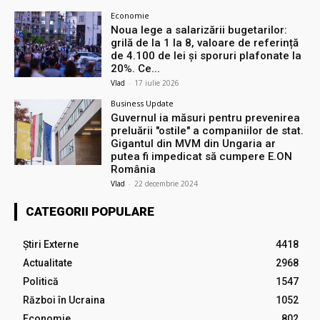
Economie
Noua lege a salarizării bugetarilor:
grilă de la 1 la 8, valoare de referință
de 4.100 de lei și sporuri plafonate la
20%. Ce...
Vlad
-
17 iulie 2026
Business Update
Guvernul ia măsuri pentru prevenirea
preluării ″ostile″ a companiilor de stat.
Gigantul din MVM din Ungaria ar
putea fi impedicat să cumpere E.ON
România
Vlad
-
22 decembrie 2024
CATEGORII POPULARE
Știri Externe
4418
Actualitate
2968
Politică
1547
Război în Ucraina
1052
Economie
802