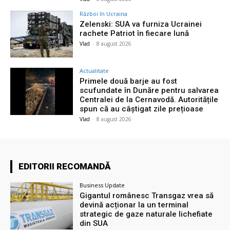
Război în Ucraina
Zelenski: SUA va furniza Ucrainei
rachete Patriot în fiecare lună
Vlad
-
8 august 2026
Actualitate
Primele două barje au fost
scufundate în Dunăre pentru salvarea
Centralei de la Cernavodă. Autoritățile
spun că au câștigat zile prețioase
Vlad
-
8 august 2026
EDITORII RECOMANDĂ
Business Update
Gigantul românesc Transgaz vrea să
devină acționar la un terminal
strategic de gaze naturale lichefiate
din SUA