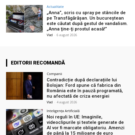
Actualitate
„Anna”, scris cu spray pe stâncile de
pe Transfăgărășan. Un bucureștean
este căutat după gestul de vandalism.
„Anna ţine-ţi prostul acasă!”
Vlad
-
6 august 2026
EDITORII RECOMANDĂ
Companii
Contradicție după declarațiile lui
Bolojan: Ford spune că fabrica din
România este în pauză programată,
nu afectată de criza energiei
Vlad
-
4 august 2026
Inteligența Artificială
Noi reguli în UE: Imaginile,
videoclipurile și textele generate de
AI vor fi marcate obligatoriu. Amenzi
de până la 15 milioane de euro