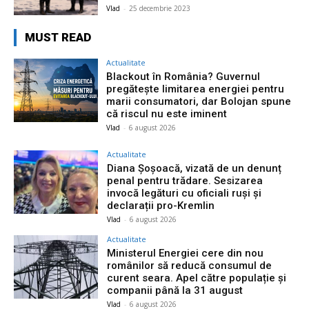
Vlad
-
25 decembrie 2023
MUST READ
Actualitate
Blackout în România? Guvernul
pregătește limitarea energiei pentru
marii consumatori, dar Bolojan spune
că riscul nu este iminent
Vlad
-
6 august 2026
Actualitate
Diana Șoșoacă, vizată de un denunț
penal pentru trădare. Sesizarea
invocă legături cu oficiali ruși și
declarații pro-Kremlin
Vlad
-
6 august 2026
Actualitate
Ministerul Energiei cere din nou
românilor să reducă consumul de
curent seara. Apel către populație și
companii până la 31 august
Vlad
-
6 august 2026