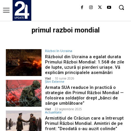
primul razboi mondial
Război în Ucraina
Războiul din Ucraina a egalat durata
Primului Război Mondial: 1.568 de zile
de lupte, uzură și pierderi uriașe. Vă
explicăm principalele asemănări
Vlad
-
10 iunie 2026
Știri Externe
Armata SUA readuce în practică o
strategie din Primul Război Mondial —
folosirea soldaților drept „bănci de
sânge umblătoare”
Vlad
-
22 septembrie 2025
Actualitate
Armistițiul de Crăciun care a întrerupt
Primul Război Mondial. Amintiri de pe
front: ”Deodată s-au auzit colinde”