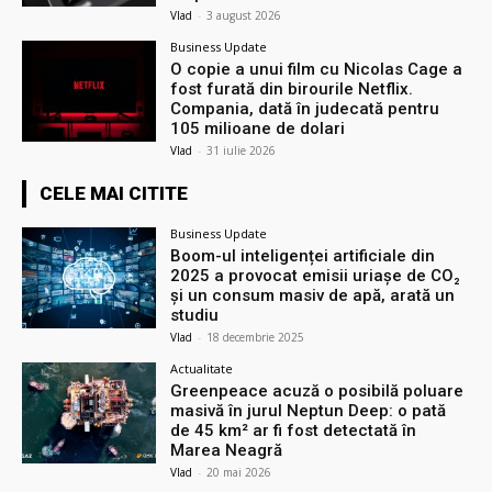
Vlad
-
3 august 2026
Business Update
O copie a unui film cu Nicolas Cage a
fost furată din birourile Netflix.
Compania, dată în judecată pentru
105 milioane de dolari
Vlad
-
31 iulie 2026
CELE MAI CITITE
Business Update
Boom-ul inteligenței artificiale din
2025 a provocat emisii uriașe de CO₂
și un consum masiv de apă, arată un
studiu
Vlad
-
18 decembrie 2025
Actualitate
Greenpeace acuză o posibilă poluare
masivă în jurul Neptun Deep: o pată
de 45 km² ar fi fost detectată în
Marea Neagră
Vlad
-
20 mai 2026