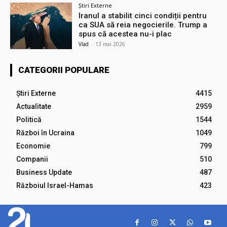
Știri Externe
Iranul a stabilit cinci condiții pentru
ca SUA să reia negocierile. Trump a
spus că acestea nu-i plac
Vlad
-
13 mai 2026
CATEGORII POPULARE
Știri Externe
4415
Actualitate
2959
Politică
1544
Război în Ucraina
1049
Economie
799
Companii
510
Business Update
487
Războiul Israel-Hamas
423