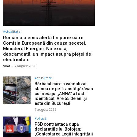
Actualitate
România a emis alertă timpurie către
Comisia Europeană din cauza secetei.
Ministerul Energiei: Nu există,
deocamdată, un impact asupra pieței de
electricitate
Vlad
-
7 august 2026
Actualitate
Bărbatul care a vandalizat
stânca de pe Transfăgărășan
cu mesajul „ANNA” a fost
identificat. Are 55 de ani și
este din București
7 august 2026
Politică
PSD contraatacă după
declarațiile lui Bolojan:
„Contestarea Legii integrității