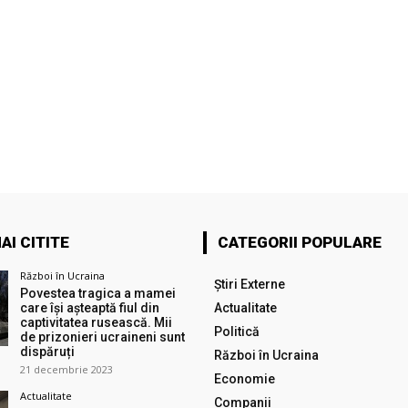
AI CITITE
CATEGORII POPULARE
Război în Ucraina
Știri Externe
Povestea tragica a mamei
care își așteaptă fiul din
Actualitate
captivitatea rusească. Mii
Politică
de prizonieri ucraineni sunt
dispăruți
Război în Ucraina
21 decembrie 2023
Economie
Actualitate
Companii