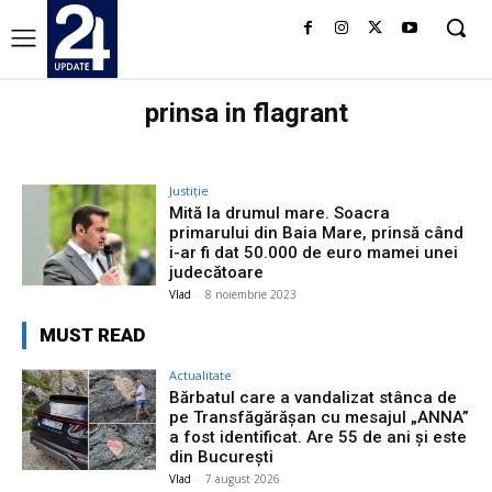
prinsa in flagrant
Justiție
Mită la drumul mare. Soacra
primarului din Baia Mare, prinsă când
i-ar fi dat 50.000 de euro mamei unei
judecătoare
Vlad
-
8 noiembrie 2023
MUST READ
Actualitate
Bărbatul care a vandalizat stânca de
pe Transfăgărășan cu mesajul „ANNA”
a fost identificat. Are 55 de ani și este
din București
Vlad
-
7 august 2026