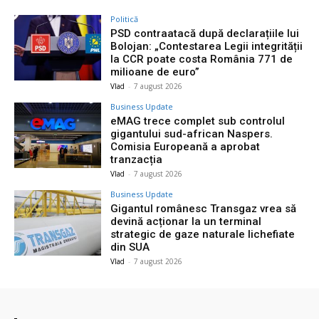
Politică
PSD contraatacă după declarațiile lui
Bolojan: „Contestarea Legii integrității
la CCR poate costa România 771 de
milioane de euro”
Vlad
-
7 august 2026
Business Update
eMAG trece complet sub controlul
gigantului sud-african Naspers.
Comisia Europeană a aprobat
tranzacția
Vlad
-
7 august 2026
Business Update
Gigantul românesc Transgaz vrea să
devină acționar la un terminal
strategic de gaze naturale lichefiate
din SUA
Vlad
-
7 august 2026