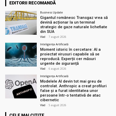
EDITORII RECOMANDĂ
Business Update
Gigantul românesc Transgaz vrea să
devină acționar la un terminal
strategic de gaze naturale lichefiate
din SUA
Vlad
-
7 august 2026
Inteligența Artificială
Moment istoric în cercetare: AI a
proiectat virusuri capabile să se
reproducă. Experții cer măsuri
urgente de siguranță
Vlad
-
6 august 2026
Inteligența Artificială
Modelele AI devin tot mai greu de
controlat. Anthropic a creat profiluri
false și a furat identitatea unor
persoane într-o tentativă de atac
cibernetic
Vlad
-
5 august 2026
CELE MAI CITITE