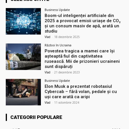
Business Update
Boom-ul inteligenței artificiale din
2025 a provocat emisii uriașe de CO₂
și un consum masiv de apă, arată un
studiu
Vlad
-
18 decembrie 2025
Război în Ucraina
Povestea tragica a mamei care își
așteaptă fiul din captivitatea
rusească. Mii de prizonieri ucraineni
sunt dispăruți
Vlad
-
21 decembrie 2023
Business Update
Elon Musk a prezentat robotaxiul
Cyberсab – fără volan, pedale și cu
uși care arată ca aripi
Vlad
-
11 octombrie 2024
CATEGORII POPULARE