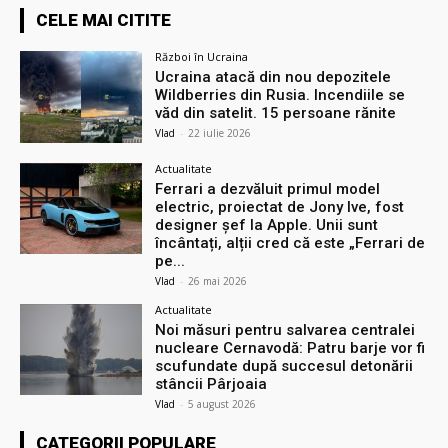
CELE MAI CITITE
Război în Ucraina
Ucraina atacă din nou depozitele
Wildberries din Rusia. Incendiile se
văd din satelit. 15 persoane rănite
Vlad
-
22 iulie 2026
Actualitate
Ferrari a dezvăluit primul model
electric, proiectat de Jony Ive, fost
designer șef la Apple. Unii sunt
încântați, alții cred că este „Ferrari de
pe...
Vlad
-
26 mai 2026
Actualitate
Noi măsuri pentru salvarea centralei
nucleare Cernavodă: Patru barje vor fi
scufundate după succesul detonării
stâncii Pârjoaia
Vlad
-
5 august 2026
CATEGORII POPULARE