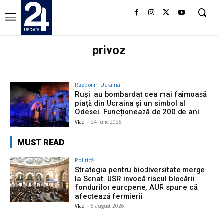
privoz
Război în Ucraina
Rușii au bombardat cea mai faimoasă
piață din Ucraina și un simbol al
Odesei. Funcționează de 200 de ani
Vlad
-
24 iulie 2025
MUST READ
Politică
Strategia pentru biodiversitate merge
la Senat. USR invocă riscul blocării
fondurilor europene, AUR spune că
afectează fermierii
Vlad
-
5 august 2026