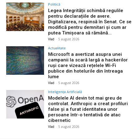
Politică
Legea Integrității schimbă regulile
pentru declarațiile de avere.
Digitalizarea, respinsă în Senat. Ce se
modifică pentru demnitari și cum ar
putea Timișoara să rămână...
Vlad
-
5 august 2026
Actualitate
Microsoft a avertizat asupra unei
campanii la scară largă a hackerilor
ruși care vizează rețelele Wi-Fi
publice din hotelurile din întreaga
lume
Vlad
-
5 august 2026
Inteligența Artificială
Modelele AI devin tot mai greu de
controlat. Anthropic a creat profiluri
false și a furat identitatea unor
persoane într-o tentativă de atac
cibernetic
Vlad
-
5 august 2026