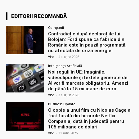
EDITORII RECOMANDĂ
Companii
Contradicție după declarațiile lui
Bolojan: Ford spune că fabrica din
România este în pauză programată,
nu afectată de criza energiei
Vlad
-
4 august 2026
Inteligența Artificială
Noi reguli în UE: Imaginile,
videoclipurile și textele generate de
AI vor fi marcate obligatoriu. Amenzi
de până la 15 milioane de euro
Vlad
-
3 august 2026
Business Update
O copie a unui film cu Nicolas Cage a
fost furată din birourile Netflix.
Compania, dată în judecată pentru
105 milioane de dolari
Vlad
-
31 iulie 2026