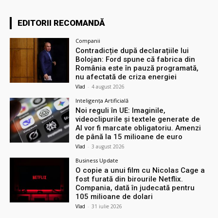
EDITORII RECOMANDĂ
Companii
Contradicție după declarațiile lui
Bolojan: Ford spune că fabrica din
România este în pauză programată,
nu afectată de criza energiei
Vlad
-
4 august 2026
Inteligența Artificială
Noi reguli în UE: Imaginile,
videoclipurile și textele generate de
AI vor fi marcate obligatoriu. Amenzi
de până la 15 milioane de euro
Vlad
-
3 august 2026
Business Update
O copie a unui film cu Nicolas Cage a
fost furată din birourile Netflix.
Compania, dată în judecată pentru
105 milioane de dolari
Vlad
-
31 iulie 2026