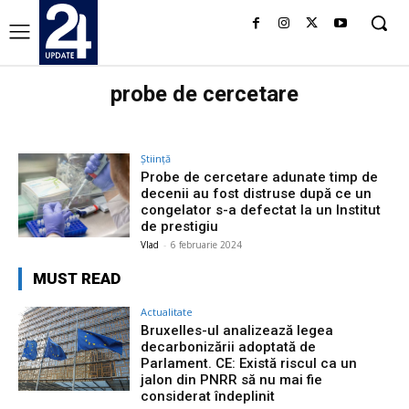
probe de cercetare
Știință
Probe de cercetare adunate timp de
decenii au fost distruse după ce un
congelator s-a defectat la un Institut
de prestigiu
Vlad
-
6 februarie 2024
MUST READ
Actualitate
Bruxelles-ul analizează legea
decarbonizării adoptată de
Parlament. CE: Există riscul ca un
jalon din PNRR să nu mai fie
considerat îndeplinit