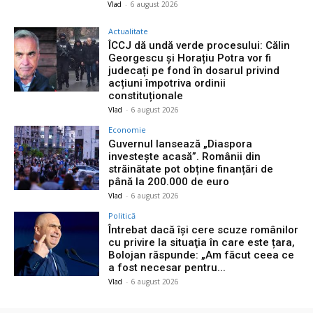
Vlad
-
6 august 2026
Actualitate
ÎCCJ dă undă verde procesului: Călin
Georgescu și Horațiu Potra vor fi
judecați pe fond în dosarul privind
acțiuni împotriva ordinii
constituționale
Vlad
-
6 august 2026
Economie
Guvernul lansează „Diaspora
investește acasă”. Românii din
străinătate pot obține finanțări de
până la 200.000 de euro
Vlad
-
6 august 2026
Politică
Întrebat dacă își cere scuze românilor
cu privire la situaţia în care este țara,
Bolojan răspunde: „Am făcut ceea ce
a fost necesar pentru...
Vlad
-
6 august 2026