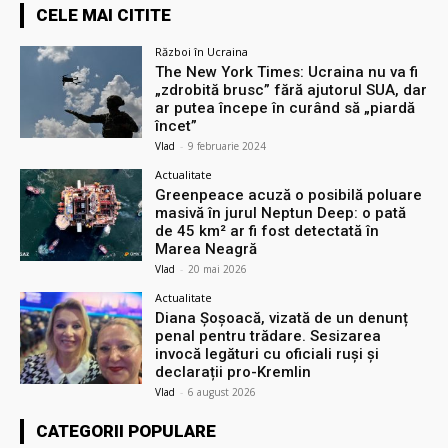
CELE MAI CITITE
Război în Ucraina
The New York Times: Ucraina nu va fi
„zdrobită brusc” fără ajutorul SUA, dar
ar putea începe în curând să „piardă
încet”
Vlad
-
9 februarie 2024
Actualitate
Greenpeace acuză o posibilă poluare
masivă în jurul Neptun Deep: o pată
de 45 km² ar fi fost detectată în
Marea Neagră
Vlad
-
20 mai 2026
Actualitate
Diana Șoșoacă, vizată de un denunț
penal pentru trădare. Sesizarea
invocă legături cu oficiali ruși și
declarații pro-Kremlin
Vlad
-
6 august 2026
CATEGORII POPULARE