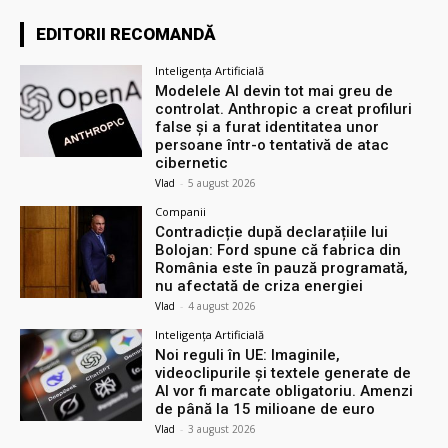
EDITORII RECOMANDĂ
Inteligența Artificială
Modelele AI devin tot mai greu de
controlat. Anthropic a creat profiluri
false și a furat identitatea unor
persoane într-o tentativă de atac
cibernetic
Vlad
-
5 august 2026
Companii
Contradicție după declarațiile lui
Bolojan: Ford spune că fabrica din
România este în pauză programată,
nu afectată de criza energiei
Vlad
-
4 august 2026
Inteligența Artificială
Noi reguli în UE: Imaginile,
videoclipurile și textele generate de
AI vor fi marcate obligatoriu. Amenzi
de până la 15 milioane de euro
Vlad
-
3 august 2026