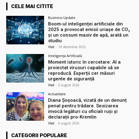
CELE MAI CITITE
Business Update
Boom-ul inteligenței artificiale din
2025 a provocat emisii uriașe de CO₂
și un consum masiv de apă, arată un
studiu
Vlad
-
18 decembrie 2025
Inteligența Artificială
Moment istoric în cercetare: AI a
proiectat virusuri capabile să se
reproducă. Experții cer măsuri
urgente de siguranță
Vlad
-
6 august 2026
Actualitate
Diana Șoșoacă, vizată de un denunț
penal pentru trădare. Sesizarea
invocă legături cu oficiali ruși și
declarații pro-Kremlin
Vlad
-
6 august 2026
CATEGORII POPULARE