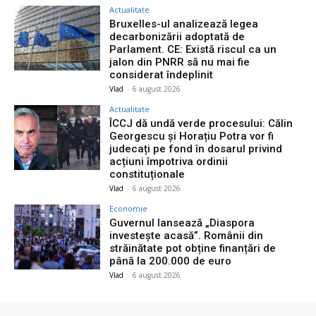
Actualitate
Bruxelles-ul analizează legea
decarbonizării adoptată de
Parlament. CE: Există riscul ca un
jalon din PNRR să nu mai fie
considerat îndeplinit
Vlad
-
6 august 2026
Actualitate
ÎCCJ dă undă verde procesului: Călin
Georgescu și Horațiu Potra vor fi
judecați pe fond în dosarul privind
acțiuni împotriva ordinii
constituționale
Vlad
-
6 august 2026
Economie
Guvernul lansează „Diaspora
investește acasă”. Românii din
străinătate pot obține finanțări de
până la 200.000 de euro
Vlad
-
6 august 2026