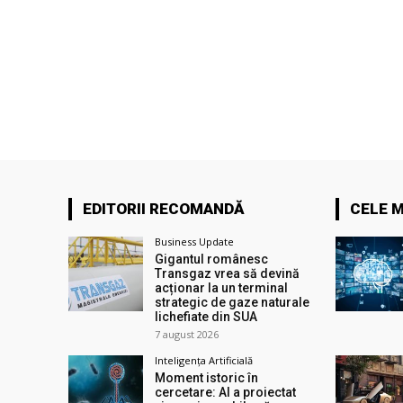
EDITORII RECOMANDĂ
CELE M
Business Update
Gigantul românesc
Transgaz vrea să devină
acționar la un terminal
strategic de gaze naturale
lichefiate din SUA
7 august 2026
Inteligența Artificială
Moment istoric în
cercetare: AI a proiectat