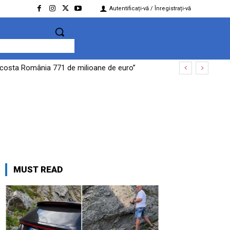
Autentificați-vă / Înregistrați-vă
te costa România 771 de milioane de euro”
MUST READ