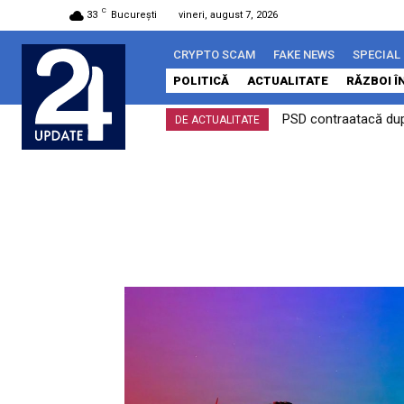
C
33
București
vineri, august 7, 2026
CRYPTO SCAM
FAKE NEWS
SPECIAL
POLITICĂ
ACTUALITATE
RĂZBOI Î
PSD contraatacă după
DE ACTUALITATE