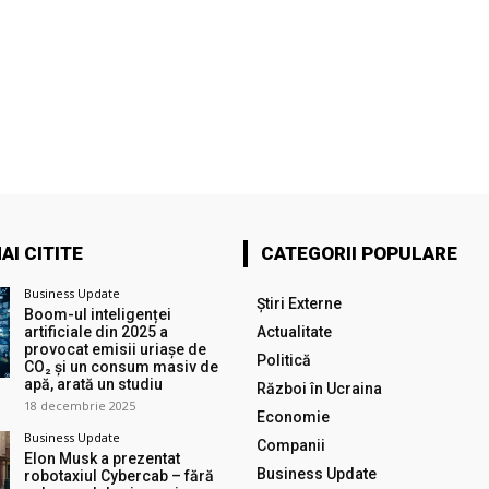
AI CITITE
CATEGORII POPULARE
Business Update
Știri Externe
Boom-ul inteligenței
artificiale din 2025 a
Actualitate
provocat emisii uriașe de
Politică
CO₂ și un consum masiv de
apă, arată un studiu
Război în Ucraina
18 decembrie 2025
Economie
Business Update
Companii
Elon Musk a prezentat
Business Update
robotaxiul Cyberсab – fără