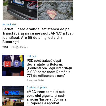
Actualitate
Bărbatul care a vandalizat stânca de pe
Transfăgărășan cu mesajul „ANNA” a fost
identificat. Are 55 de ani și este din
București
Vlad
-
7 august 2026
Politică
PSD contraatacă după
declarațiile lui Bolojan:
„Contestarea Legii integrității
la CCR poate costa România
771 de milioane de euro”
7 august 2026
Business Update
eMAG trece complet sub
controlul gigantului sud-
african Naspers. Comisia
Europeană a aprobat