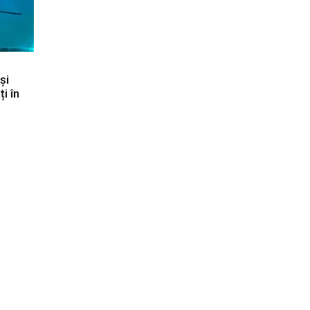
și
ți în