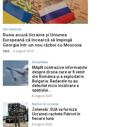
Știri Externe
Rusia acuză Ucraina și Uniunea
Europeană că încearcă să împingă
Georgia într-un nou război cu Moscova
Vlad
-
8 august 2026
Actualitate
MApN contrazice informațiile
despre drona care ar fi venit
din România și a explodat în
Bulgaria: Radarele nu au
detectat nicio încălcare a
spațiului...
8 august 2026
Război în Ucraina
Zelenski: SUA va furniza
Ucrainei rachete Patriot în
fiecare lună
8 august 2026