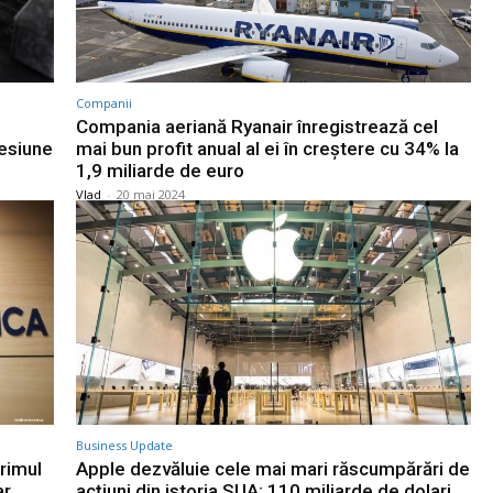
Companii
Compania aeriană Ryanair înregistrează cel
resiune
mai bun profit anual al ei în creștere cu 34% la
1,9 miliarde de euro
Vlad
-
20 mai 2024
Business Update
primul
Apple dezvăluie cele mai mari răscumpărări de
ar
acțiuni din istoria SUA: 110 miliarde de dolari