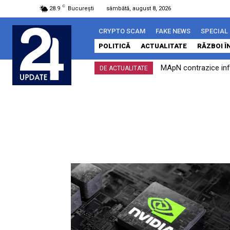
C
28.9
București
sâmbătă, august 8, 2026
CRYPTO SCAM
FAKE NEWS
SPECIAL
POLITICĂ
ACTUALITATE
RĂZBOI Î
MApN contrazice info
DE ACTUALITATE
încălcare a spațiului..