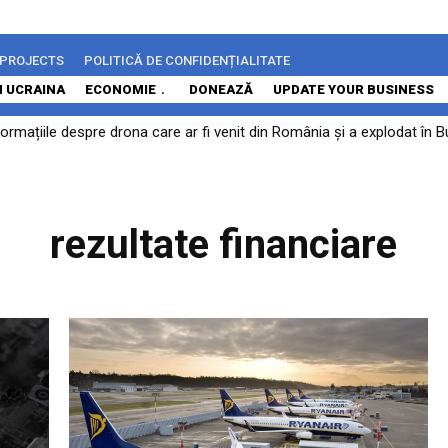
 PROJECTS
POLITICĂ DE CONFIDENȚIALITATE
N UCRAINA
ECONOMIE
DONEAZĂ
UPDATE YOUR BUSINESS
rmațiile despre drona care ar fi venit din România și a explodat în Bu
.
rezultate financiare