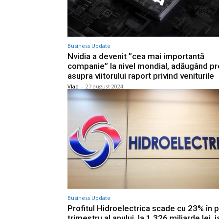
Business Update
Nvidia a devenit ”cea mai importantă
companie” la nivel mondial, adăugând p
asupra viitorului raport privind veniturile
Vlad
-
27 august 2024
Business Update
Profitul Hidroelectrica scade cu 23% în 
trimestru al anului, la 1,326 miliarde lei, i