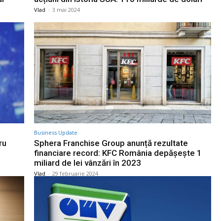
Vlad
-
3 mai 2024
Business Update
ru
Sphera Franchise Group anunță rezultate
financiare record: KFC România depășește 1
miliard de lei vânzări în 2023
Vlad
-
29 februarie 2024