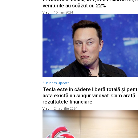
veniturile au scăzut cu 22%
Vlad
-
15 mai 2024
Business Update
Tesla este în cădere liberă totală și pent
asta există un singur vinovat. Cum arată
rezultatele financiare
Vlad
-
24 aprilie 2024