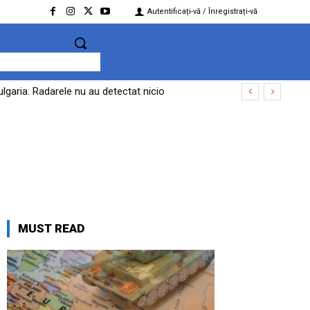
Autentificați-vă / Înregistrați-vă
lgaria: Radarele nu au detectat nicio
MUST READ