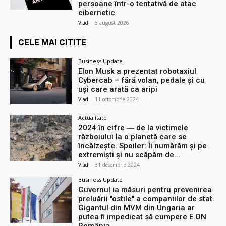
persoane într-o tentativă de atac
cibernetic
Vlad
-
5 august 2026
CELE MAI CITITE
Business Update
Elon Musk a prezentat robotaxiul
Cyberсab – fără volan, pedale și cu
uși care arată ca aripi
Vlad
-
11 octombrie 2024
Actualitate
2024 în cifre ― de la victimele
războiului la o planetă care se
încălzește. Spoiler: Îi numărăm și pe
extremiști și nu scăpăm de...
Vlad
-
31 decembrie 2024
Business Update
Guvernul ia măsuri pentru prevenirea
preluării ″ostile″ a companiilor de stat.
Gigantul din MVM din Ungaria ar
putea fi impedicat să cumpere E.ON