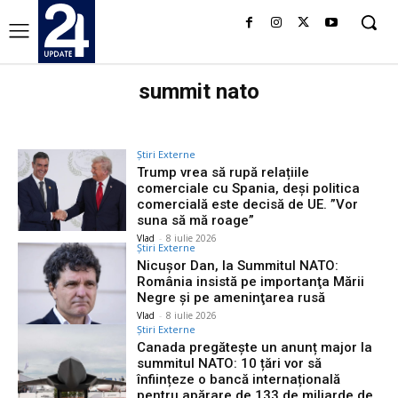
summit nato
Știri Externe
Trump vrea să rupă relațiile
comerciale cu Spania, deși politica
comercială este decisă de UE. ”Vor
suna să mă roage”
Vlad
-
8 iulie 2026
Știri Externe
Nicuşor Dan, la Summitul NATO:
România insistă pe importanţa Mării
Negre şi pe ameninţarea rusă
Vlad
-
8 iulie 2026
Știri Externe
Canada pregătește un anunț major la
summitul NATO: 10 țări vor să
înființeze o bancă internațională
pentru apărare de 133 de miliarde de