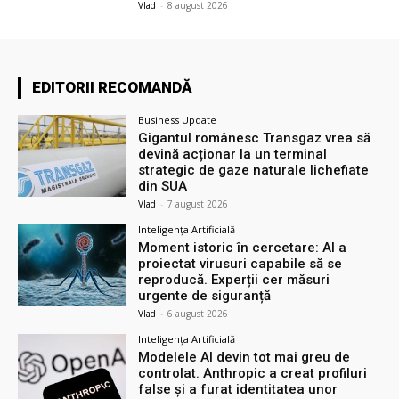
Vlad
-
8 august 2026
EDITORII RECOMANDĂ
Business Update
Gigantul românesc Transgaz vrea să
devină acționar la un terminal
strategic de gaze naturale lichefiate
din SUA
Vlad
-
7 august 2026
Inteligența Artificială
Moment istoric în cercetare: AI a
proiectat virusuri capabile să se
reproducă. Experții cer măsuri
urgente de siguranță
Vlad
-
6 august 2026
Inteligența Artificială
Modelele AI devin tot mai greu de
controlat. Anthropic a creat profiluri
false și a furat identitatea unor