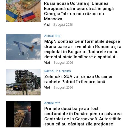
Rusia acuză Ucraina și Uniunea
Europeană că încearcă să împingă
Georgia într-un nou război cu
Moscova
Vlad
-
8 august 2026
Actualitate
MApN contrazice informațiile despre
drona care ar fi venit din România și a
explodat în Bulgaria: Radarele nu au
detectat nicio încălcare a spațiului...
Vlad
-
8 august 2026
Război în Ucraina
Zelenski: SUA va furniza Ucrainei
rachete Patriot în fiecare lună
Vlad
-
8 august 2026
Actualitate
Primele două barje au fost
scufundate în Dunăre pentru salvarea
Centralei de la Cernavodă. Autoritățile
spun că au câștigat zile prețioase