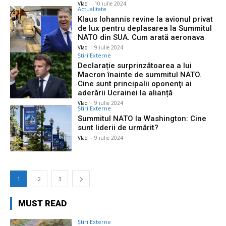
Vlad
-
10 iulie 2024
Actualitate
Klaus Iohannis revine la avionul privat
de lux pentru deplasarea la Summitul
NATO din SUA. Cum arată aeronava
Vlad
-
9 iulie 2024
Știri Externe
Declarație surprinzătoarea a lui
Macron înainte de summitul NATO.
Cine sunt principalii oponenţi ai
aderării Ucrainei la alianță
Vlad
-
9 iulie 2024
Știri Externe
Summitul NATO la Washington: Cine
sunt liderii de urmărit?
Vlad
-
9 iulie 2024
1
2
3
MUST READ
Știri Externe