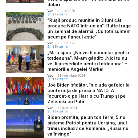
dolari
Vlad
-
4 iulie 2026
Știri Externe
”Rușii produc muniție în 3 luni cât
produce NATO într-un an”. Rutte trage
un semnal de alarmă: „Cu toții suntem
acum pe flancul estic”
Vlad
-
9 iunie 2025
Știri Externe
„Mi-a spus: „Nu vei fi cancelar pentru
totdeauna”. M-am gândit: „Nici tu nu
vei fi președinte pentru totdeauna” –
memoriile Angelei Merkel
Vlad
-
21 noiembrie 2024
Știri Externe
Joe Biden sfidător, în ciuda gafelor la
conferința de presă a NATO. A
încurcat-o pe Harris cu Trump și pe
Zelenski cu Putin
Vlad
-
12 iulie 2024
Știri Externe
Biden promite, pe un ton ferm, 5 noi
sisteme Patriot pentru Ucraina, unul
trimis inclusiv de România. „Rusia nu
va învinge”