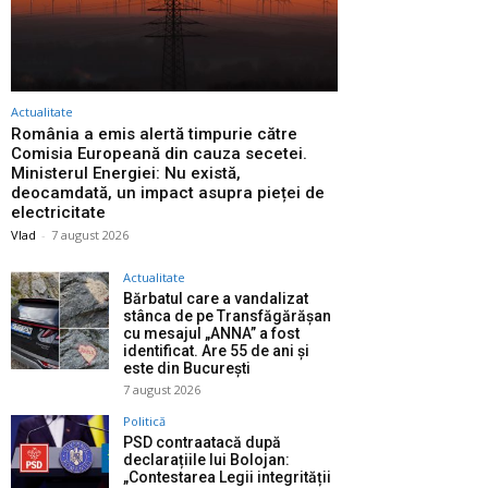
Actualitate
România a emis alertă timpurie către
Comisia Europeană din cauza secetei.
Ministerul Energiei: Nu există,
deocamdată, un impact asupra pieței de
electricitate
Vlad
-
7 august 2026
Actualitate
Bărbatul care a vandalizat
stânca de pe Transfăgărășan
cu mesajul „ANNA” a fost
identificat. Are 55 de ani și
este din București
7 august 2026
Politică
PSD contraatacă după
declarațiile lui Bolojan:
„Contestarea Legii integrității