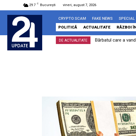
C
29.7
București
vineri, august 7, 2026
CRYPTO SCAM
FAKE NEWS
SPECIAL
POLITICĂ
ACTUALITATE
RĂZBOI Î
Bărbatul care a vand
DE ACTUALITATE