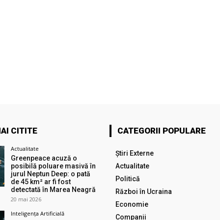
AI CITITE
CATEGORII POPULARE
Actualitate
Știri Externe
Greenpeace acuză o
posibilă poluare masivă în
Actualitate
jurul Neptun Deep: o pată
Politică
de 45 km² ar fi fost
detectată în Marea Neagră
Război în Ucraina
20 mai 2026
Economie
Inteligența Artificială
Companii