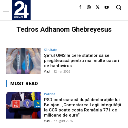
Tedros Adhanom Ghebreyesus
Sănătate
Șeful OMS le cere statelor să se
pregătească pentru mai multe cazuri
de hantavirus
Vlad
-
12 mai 2026
MUST READ
Politică
PSD contraatacă după declarațiile lui
Bolojan: „Contestarea Legii integrității
la CCR poate costa România 771 de
milioane de euro”
Vlad
-
7 august 2026