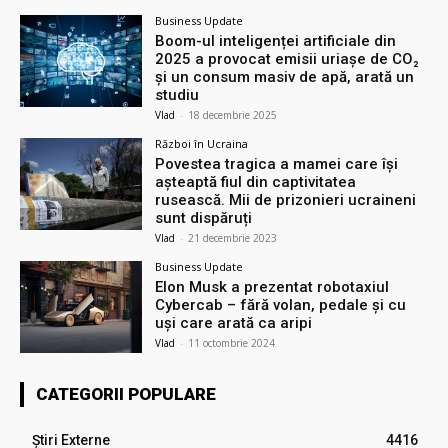
Business Update
Boom-ul inteligenței artificiale din
2025 a provocat emisii uriașe de CO₂
și un consum masiv de apă, arată un
studiu
Vlad
-
18 decembrie 2025
Război în Ucraina
Povestea tragica a mamei care își
așteaptă fiul din captivitatea
rusească. Mii de prizonieri ucraineni
sunt dispăruți
Vlad
-
21 decembrie 2023
Business Update
Elon Musk a prezentat robotaxiul
Cyberсab – fără volan, pedale și cu
uși care arată ca aripi
Vlad
-
11 octombrie 2024
CATEGORII POPULARE
Știri Externe
4416