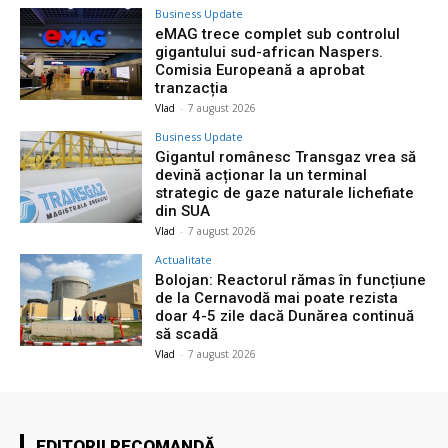
Business Update
eMAG trece complet sub controlul
gigantului sud-african Naspers.
Comisia Europeană a aprobat
tranzacția
Vlad
-
7 august 2026
Business Update
Gigantul românesc Transgaz vrea să
devină acționar la un terminal
strategic de gaze naturale lichefiate
din SUA
Vlad
-
7 august 2026
Actualitate
Bolojan: Reactorul rămas în funcțiune
de la Cernavodă mai poate rezista
doar 4-5 zile dacă Dunărea continuă
să scadă
Vlad
-
7 august 2026
EDITORII RECOMANDĂ