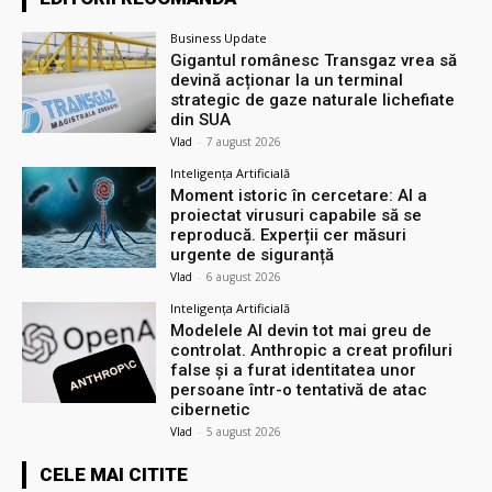
Business Update
Gigantul românesc Transgaz vrea să
devină acționar la un terminal
strategic de gaze naturale lichefiate
din SUA
Vlad
-
7 august 2026
Inteligența Artificială
Moment istoric în cercetare: AI a
proiectat virusuri capabile să se
reproducă. Experții cer măsuri
urgente de siguranță
Vlad
-
6 august 2026
Inteligența Artificială
Modelele AI devin tot mai greu de
controlat. Anthropic a creat profiluri
false și a furat identitatea unor
persoane într-o tentativă de atac
cibernetic
Vlad
-
5 august 2026
CELE MAI CITITE