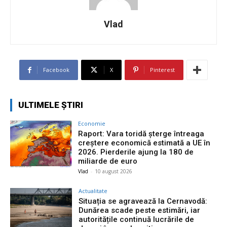
Vlad
Facebook
X
Pinterest
ULTIMELE ȘTIRI
Economie
Raport: Vara toridă șterge întreaga
creștere economică estimată a UE în
2026. Pierderile ajung la 180 de
miliarde de euro
Vlad
-
10 august 2026
Actualitate
Situația se agravează la Cernavodă:
Dunărea scade peste estimări, iar
autoritățile continuă lucrările de