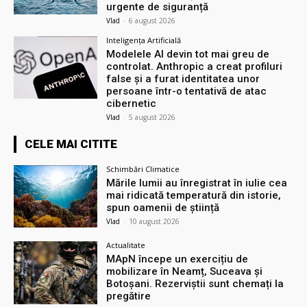
urgente de siguranță
Vlad
-
6 august 2026
Inteligența Artificială
Modelele AI devin tot mai greu de
controlat. Anthropic a creat profiluri
false și a furat identitatea unor
persoane într-o tentativă de atac
cibernetic
Vlad
-
5 august 2026
CELE MAI CITITE
Schimbări Climatice
Mările lumii au înregistrat în iulie cea
mai ridicată temperatură din istorie,
spun oamenii de știință
Vlad
-
10 august 2026
Actualitate
MApN începe un exercițiu de
mobilizare în Neamț, Suceava și
Botoșani. Rezerviștii sunt chemați la
pregătire