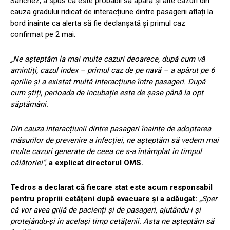
Sánchez, a spus că este probabil să apară și alte cazuri din
cauza gradului ridicat de interacțiune dintre pasagerii aflați la
bord înainte ca alerta să fie declanșată și primul caz
confirmat pe 2 mai.
„Ne așteptăm la mai multe cazuri deoarece, după cum vă
amintiți, cazul index – primul caz de pe navă – a apărut pe 6
aprilie și a existat multă interacțiune între pasageri. După
cum știți, perioada de incubație este de șase până la opt
săptămâni.
Din cauza interacțiunii dintre pasageri înainte de adoptarea
măsurilor de prevenire a infecției, ne așteptăm să vedem mai
multe cazuri generate de ceea ce s-a întâmplat în timpul
călătoriei”
,
a explicat directorul OMS.
Tedros a declarat că fiecare stat este acum responsabil
pentru propriii cetățeni după evacuare și a adăugat:
„Sper
că vor avea grijă de pacienți și de pasageri, ajutându-i și
protejându-și în același timp cetățenii. Asta ne așteptăm să