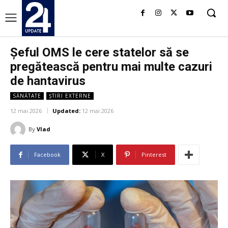
Șeful OMS le cere statelor să se
pregătească pentru mai multe cazuri
de hantavirus
SĂNĂTATE
ȘTIRI EXTERNE
12 mai 2026
Updated:
12 mai 2026
By
Vlad
Facebook
X
Pinterest