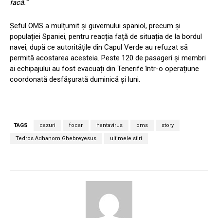
facă.”
Șeful OMS a mulțumit și guvernului spaniol, precum și
populației Spaniei, pentru reacția față de situația de la bordul
navei, după ce autoritățile din Capul Verde au refuzat să
permită acostarea acesteia. Peste 120 de pasageri și membri
ai echipajului au fost evacuați din Tenerife într-o operațiune
coordonată desfășurată duminică și luni.
TAGS
cazuri
focar
hantavirus
oms
story
Tedros Adhanom Ghebreyesus
ultimele stiri