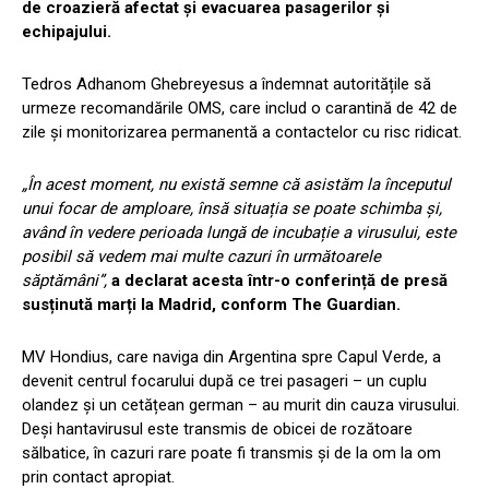
de croazieră afectat și evacuarea pasagerilor și
echipajului.
Tedros Adhanom Ghebreyesus a îndemnat autoritățile să
urmeze recomandările OMS, care includ o carantină de 42 de
zile și monitorizarea permanentă a contactelor cu risc ridicat.
„În acest moment, nu există semne că asistăm la începutul
unui focar de amploare, însă situația se poate schimba și,
având în vedere perioada lungă de incubație a virusului, este
posibil să vedem mai multe cazuri în următoarele
săptămâni”,
a declarat acesta într-o conferință de presă
susținută marți la Madrid, conform The Guardian.
MV Hondius, care naviga din Argentina spre Capul Verde, a
devenit centrul focarului după ce trei pasageri – un cuplu
olandez și un cetățean german – au murit din cauza virusului.
Deși hantavirusul este transmis de obicei de rozătoare
sălbatice, în cazuri rare poate fi transmis și de la om la om
prin contact apropiat.