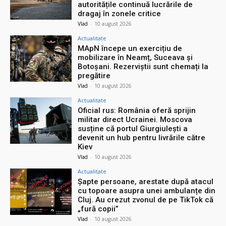
autoritățile continuă lucrările de
dragaj în zonele critice
Vlad
-
10 august 2026
Actualitate
MApN începe un exercițiu de
mobilizare în Neamț, Suceava și
Botoșani. Rezerviștii sunt chemați la
pregătire
Vlad
-
10 august 2026
Actualitate
Oficial rus: România oferă sprijin
militar direct Ucrainei. Moscova
susține că portul Giurgiulești a
devenit un hub pentru livrările către
Kiev
Vlad
-
10 august 2026
Actualitate
Șapte persoane, arestate după atacul
cu topoare asupra unei ambulanțe din
Cluj. Au crezut zvonul de pe TikTok că
„fură copii”
Vlad
-
10 august 2026