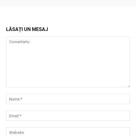
LĂSAȚI UN MESAJ
Comentariu:
Nu
Ema
Web