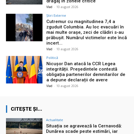
dragaj în zonele critice
Vlad
-
10 august 2026
Știri Externe
Cutremur cu magnitudinea 7,4 a
zguduit Columbia. Au loc evacuări în
mai multe orașe, zeci de clădiri s-au
prăbușit. Numărul victimelor este încă
incert...
Vlad
-
10 august 2026
Politică
Nicușor Dan atacă la CCR Legea
integrității. Președintele contestă
obligația partenerilor demnitarilor de
a depune declarații de avere
Vlad
-
10 august 2026
CITEȘTE ȘI...
Actualitate
Situația se agravează la Cernavodă:
Dunărea scade peste estimări, iar