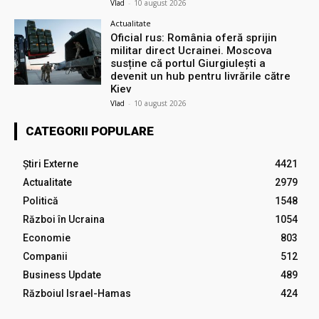
Vlad
-
10 august 2026
Actualitate
Oficial rus: România oferă sprijin
militar direct Ucrainei. Moscova
susține că portul Giurgiulești a
devenit un hub pentru livrările către
Kiev
Vlad
-
10 august 2026
CATEGORII POPULARE
Știri Externe
4421
Actualitate
2979
Politică
1548
Război în Ucraina
1054
Economie
803
Companii
512
Business Update
489
Războiul Israel-Hamas
424