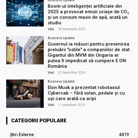
Boom-ul inteligenței artificiale din
2025 a provocat emisii uriașe de CO₂
și un consum masiv de apă, arată un
studiu
Vlad
-
18 decembrie 2025
Business Update
Guvernul ia măsuri pentru prevenirea
preluării ″ostile″ a companiilor de stat.
Gigantul din MVM din Ungaria ar
putea fi impedicat să cumpere E.ON
România
Vlad
-
22 decembrie 2024
Business Update
Elon Musk a prezentat robotaxiul
Cyberсab – fără volan, pedale și cu
uși care arată ca aripi
Vlad
-
11 octombrie 2024
CATEGORII POPULARE
Știri Externe
4419