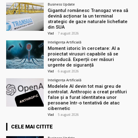
Business Update
Gigantul românesc Transgaz vrea să
devină acționar la un terminal
strategic de gaze naturale lichefiate
din SUA
Vlad
-
7 august 2026
Inteligența Artificială
Moment istoric în cercetare: AI a
proiectat virusuri capabile să se
reproducă. Experții cer măsuri
urgente de siguranță
Vlad
-
6 august 2026
Inteligența Artificială
Modelele AI devin tot mai greu de
controlat. Anthropic a creat profiluri
false și a furat identitatea unor
persoane într-o tentativă de atac
cibernetic
Vlad
-
5 august 2026
CELE MAI CITITE
Business Update