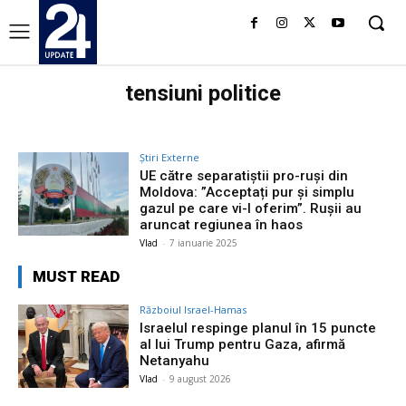
tensiuni politice
Știri Externe
UE către separatiștii pro-ruși din
Moldova: ”Acceptați pur și simplu
gazul pe care vi-l oferim”. Rușii au
aruncat regiunea în haos
Vlad
-
7 ianuarie 2025
MUST READ
Războiul Israel-Hamas
Israelul respinge planul în 15 puncte
al lui Trump pentru Gaza, afirmă
Netanyahu
Vlad
-
9 august 2026