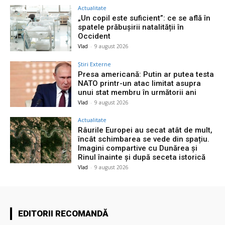
Actualitate
„Un copil este suficient”: ce se află în
spatele prăbușirii natalității în
Occident
Vlad
-
9 august 2026
Știri Externe
Presa americană: Putin ar putea testa
NATO printr-un atac limitat asupra
unui stat membru în următorii ani
Vlad
-
9 august 2026
Actualitate
Râurile Europei au secat atât de mult,
încât schimbarea se vede din spațiu.
Imagini compartive cu Dunărea și
Rinul înainte și după seceta istorică
Vlad
-
9 august 2026
EDITORII RECOMANDĂ