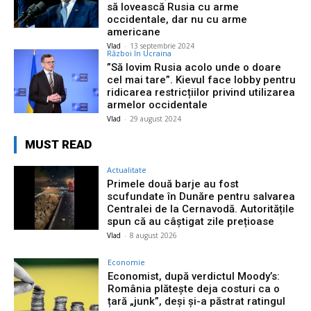
să lovească Rusia cu arme
occidentale, dar nu cu arme
americane
Vlad
-
13 septembrie 2024
Război în Ucraina
”Să lovim Rusia acolo unde o doare
cel mai tare”. Kievul face lobby pentru
ridicarea restricțiilor privind utilizarea
armelor occidentale
Vlad
-
29 august 2024
MUST READ
Actualitate
Primele două barje au fost
scufundate în Dunăre pentru salvarea
Centralei de la Cernavodă. Autoritățile
spun că au câștigat zile prețioase
Vlad
-
8 august 2026
Economie
Economist, după verdictul Moody’s:
România plătește deja costuri ca o
țară „junk”, deși și-a păstrat ratingul