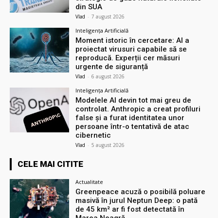
din SUA
Vlad
-
7 august 2026
Inteligența Artificială
Moment istoric în cercetare: AI a
proiectat virusuri capabile să se
reproducă. Experții cer măsuri
urgente de siguranță
Vlad
-
6 august 2026
Inteligența Artificială
Modelele AI devin tot mai greu de
controlat. Anthropic a creat profiluri
false și a furat identitatea unor
persoane într-o tentativă de atac
cibernetic
Vlad
-
5 august 2026
CELE MAI CITITE
Actualitate
Greenpeace acuză o posibilă poluare
masivă în jurul Neptun Deep: o pată
de 45 km² ar fi fost detectată în
Marea Neagră