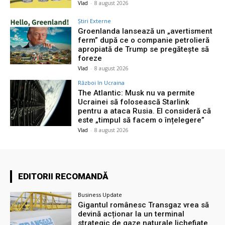
Vlad
-
8 august 2026
Știri Externe
Groenlanda lansează un „avertisment
ferm” după ce o companie petrolieră
apropiată de Trump se pregătește să
foreze
Vlad
-
8 august 2026
Război în Ucraina
The Atlantic: Musk nu va permite
Ucrainei să folosească Starlink
pentru a ataca Rusia. El consideră că
este „timpul să facem o înțelegere”
Vlad
-
8 august 2026
EDITORII RECOMANDĂ
Business Update
Gigantul românesc Transgaz vrea să
devină acționar la un terminal
strategic de gaze naturale lichefiate