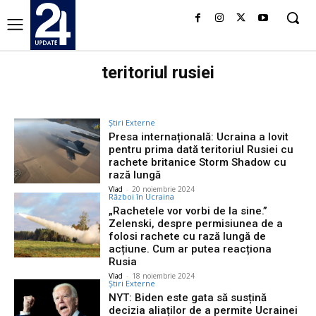
teritoriul rusiei
Știri Externe
Presa internațională: Ucraina a lovit
pentru prima dată teritoriul Rusiei cu
rachete britanice Storm Shadow cu
rază lungă
Vlad
-
20 noiembrie 2024
Război în Ucraina
„Rachetele vor vorbi de la sine.”
Zelenski, despre permisiunea de a
folosi rachete cu rază lungă de
acțiune. Cum ar putea reacționa
Rusia
Vlad
-
18 noiembrie 2024
Știri Externe
NYT: Biden este gata să susțină
decizia aliaților de a permite Ucrainei