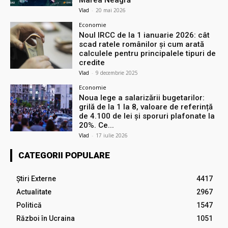
Vlad
-
20 mai 2026
Economie
Noul IRCC de la 1 ianuarie 2026: cât
scad ratele românilor și cum arată
calculele pentru principalele tipuri de
credite
Vlad
-
9 decembrie 2025
Economie
Noua lege a salarizării bugetarilor:
grilă de la 1 la 8, valoare de referință
de 4.100 de lei și sporuri plafonate la
20%. Ce...
Vlad
-
17 iulie 2026
CATEGORII POPULARE
Știri Externe
4417
Actualitate
2967
Politică
1547
Război în Ucraina
1051