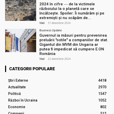
2024 în cifre ― de la victimele
războiului la o planetă care se
încălzește. Spoiler: Îi numărăm și pe
extremiști și nu scăpăm de...
Vlad
-
31 decembrie 2024
Business Update
Guvernul ia măsuri pentru prevenirea
preluării ″ostile″ a companiilor de stat.
Gigantul din MVM din Ungaria ar
putea fi impedicat să cumpere E.ON
România
Vlad
-
22 decembrie 2024
CATEGORII POPULARE
Știri Externe
4418
Actualitate
2970
Politică
1547
Război în Ucraina
1052
Economie
802
Companii
512