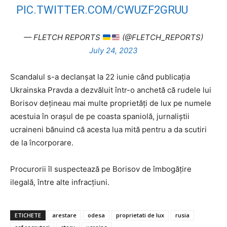
PIC.TWITTER.COM/CWUZF2GRUU
— FLETCH REPORTS
(@FLETCH_REPORTS)
July 24, 2023
Scandalul s-a declanşat la 22 iunie când publicaţia
Ukrainska Pravda a dezvăluit într-o anchetă că rudele lui
Borisov deţineau mai multe proprietăţi de lux pe numele
acestuia în oraşul de pe coasta spaniolă, jurnaliştii
ucraineni bănuind că acesta lua mită pentru a da scutiri
de la încorporare.
Procurorii îl suspectează pe Borisov de îmbogăţire
ilegală, între alte infracţiuni.
ETICHETE
arestare
odesa
proprietati de lux
rusia