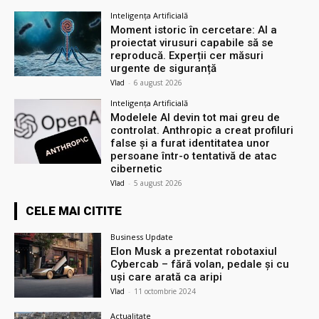
Inteligența Artificială
Moment istoric în cercetare: AI a
proiectat virusuri capabile să se
reproducă. Experții cer măsuri
urgente de siguranță
Vlad
-
6 august 2026
Inteligența Artificială
Modelele AI devin tot mai greu de
controlat. Anthropic a creat profiluri
false și a furat identitatea unor
persoane într-o tentativă de atac
cibernetic
Vlad
-
5 august 2026
CELE MAI CITITE
Business Update
Elon Musk a prezentat robotaxiul
Cyberсab – fără volan, pedale și cu
uși care arată ca aripi
Vlad
-
11 octombrie 2024
Actualitate