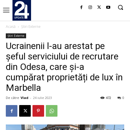
Acasă
Știri Externe
Știri Externe
Ucrainenii l-au arestat pe
şeful serviciului de recrutare
din Odesa, care și-a
cumpărat proprietăți de lux în
Marbella
De către
Vlad
-
24 iulie 2023
472
0