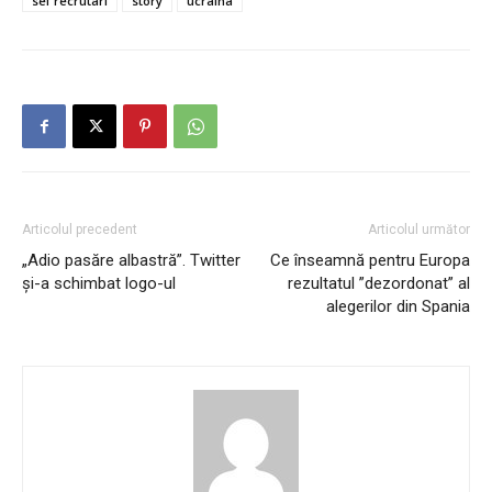
sef recrutari
story
ucraina
Articolul precedent
Articolul următor
„Adio pasăre albastră”. Twitter
Ce înseamnă pentru Europa
și-a schimbat logo-ul
rezultatul ”dezordonat” al
alegerilor din Spania