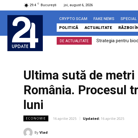
C
29.4
București
joi, august 6, 2026
CRYPTO SCAM
FAKE NEWS
SPECIAL
POLITICĂ
ACTUALITATE
RĂZBOI Î
Strategia pentru bio
DE ACTUALITATE
Ultima sută de metri 
România. Procesul tr
luni
16 aprilie 2025
Updated:
16 aprilie 2025
ECONOMIE
By
Vlad