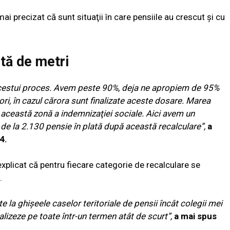
i precizat că sunt situaţii în care pensiile au crescut şi cu
tă de metri
acestui proces. Avem peste 90%, deja ne apropiem de 95%
ri, în cazul cărora sunt finalizate aceste dosare. Marea
n această zonă a indemnizaţiei sociale. Aici avem un
s de la 2.130 pensie în plată după această recalculare”,
a
4.
xplicat că pentru fiecare categorie de recalculare se
.
e la ghişeele caselor teritoriale de pensii încât colegii mei
alizeze pe toate într-un termen atât de scurt”,
a mai spus