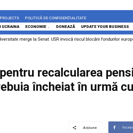
 PROJECTS
POLITICĂ DE CONFIDENȚIALITATE
N UCRAINA
ECONOMIE
DONEAZĂ
UPDATE YOUR BUSINESS
diversitate merge la Senat. USR invocă riscul blocării fondurilor eur
pentru recalcularea pensi
ebuia încheiat în urmă c
Faceb
Acțiune