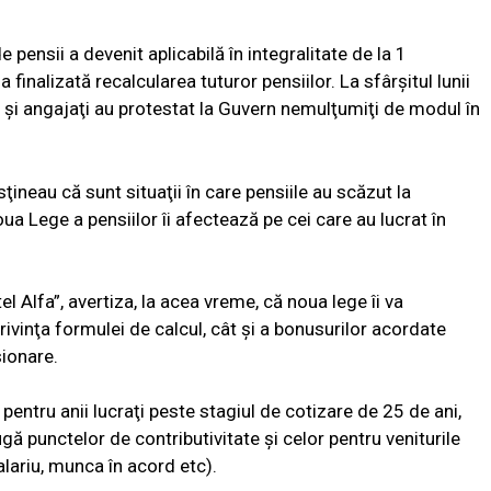
pensii a devenit aplicabilă în integralitate de la 1
finalizată recalcularea tuturor pensiilor. La sfârşitul lunii
şi angajaţi au protestat la Guvern nemulţumiţi de modul în
sţineau că sunt situaţii în care pensiile au scăzut la
a Lege a pensiilor îi afectează pe cei care au lucrat în
l Alfa”, avertiza, la acea vreme, că noua lege îi va
privinţa formulei de calcul, cât şi a bonusurilor acordate
ionare.
entru anii lucraţi peste stagiul de cotizare de 25 de ani,
gă punctelor de contributivitate şi celor pentru veniturile
lariu, munca în acord etc).