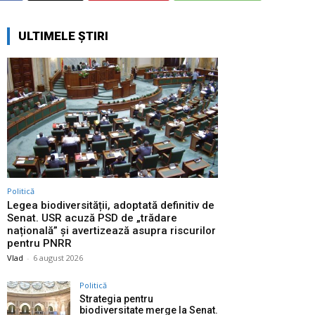
ULTIMELE ȘTIRI
Politică
Legea biodiversității, adoptată definitiv de
Senat. USR acuză PSD de „trădare
națională” și avertizează asupra riscurilor
pentru PNRR
Vlad
-
6 august 2026
Politică
Strategia pentru
biodiversitate merge la Senat.