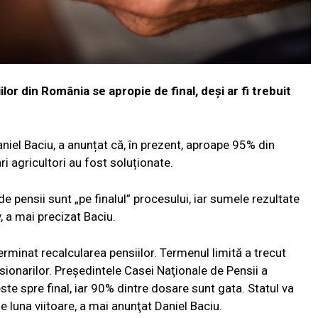
lor din România se apropie de final, deși ar fi trebuit
niel Baciu, a anunțat că, în prezent, aproape 95% din
i agricultori au fost soluționate.
de pensii sunt „pe finalul” procesului, iar sumele rezultate
v, a mai precizat Baciu.
erminat recalcularea pensiilor. Termenul limită a trecut
sionarilor. Preşedintele Casei Naţionale de Pensii a
este spre final, iar 90% dintre dosare sunt gata. Statul va
de luna viitoare, a mai anunţat Daniel Baciu.