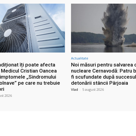
Actualitate
diționat îți poate afecta
Noi măsuri pentru salvarea c
. Medicul Cristian Oancea
nucleare Cernavodă: Patru b
simptomele „Sindromului
fi scufundate după succesu
Bolnave” pe care nu trebuie
detonării stâncii Pârjoaia
ori
Vlad
-
5 august 2026
ust 2026