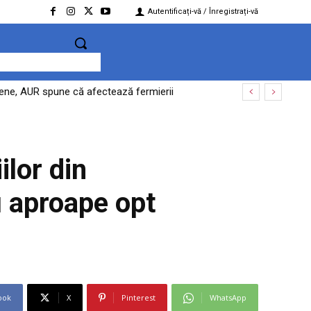
Autentificați-vă / Înregistrați-vă
opene, AUR spune că afectează fermierii
ilor din
u aproape opt
ook
X
Pinterest
WhatsApp