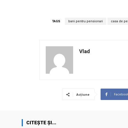
TAGS
bani pentru pensionari
casa de pe
Vlad
Faceboo
Acțiune
CITEȘTE ȘI...