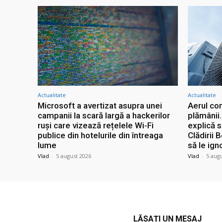
Actualitate
Actualitate
Microsoft a avertizat asupra unei
Aerul con
campanii la scară largă a hackerilor
plămânii
ruși care vizează rețelele Wi-Fi
explică 
publice din hotelurile din întreaga
Clădirii 
lume
să le ign
Vlad
-
5 august 2026
Vlad
-
5 aug
LĂSAȚI UN MESAJ