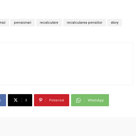
nsii
pensionari
recalculare
recalcularea pensiilor
story
k
X
Pinterest
WhatsApp