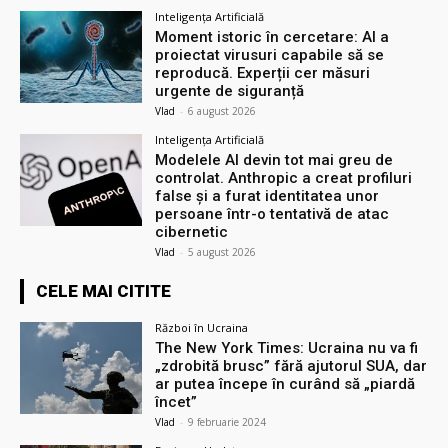
Inteligența Artificială
Moment istoric în cercetare: AI a
proiectat virusuri capabile să se
reproducă. Experții cer măsuri
urgente de siguranță
Vlad
-
6 august 2026
Inteligența Artificială
Modelele AI devin tot mai greu de
controlat. Anthropic a creat profiluri
false și a furat identitatea unor
persoane într-o tentativă de atac
cibernetic
Vlad
-
5 august 2026
CELE MAI CITITE
Război în Ucraina
The New York Times: Ucraina nu va fi
„zdrobită brusc” fără ajutorul SUA, dar
ar putea începe în curând să „piardă
încet”
Vlad
-
9 februarie 2024