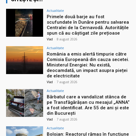
Actualitate
Primele două barje au fost
scufundate în Dunăre pentru salvarea
Centralei de la Cernavodă. Autoritățile
spun că au câștigat zile prețioase
Vlad
-
8 august 2026
Actualitate
România a emis alertă timpurie către
Comisia Europeană din cauza secetei.
Ministerul Energiei: Nu există,
deocamdată, un impact asupra pieței
de electricitate
Vlad
-
7 august 2026
Actualitate
Bărbatul care a vandalizat stânca de
pe Transfăgărășan cu mesajul „ANNA”
a fost identificat. Are 55 de ani și este
din București
Vlad
-
7 august 2026
Actualitate
Bolojan: Reactorul rămas în funcțiune