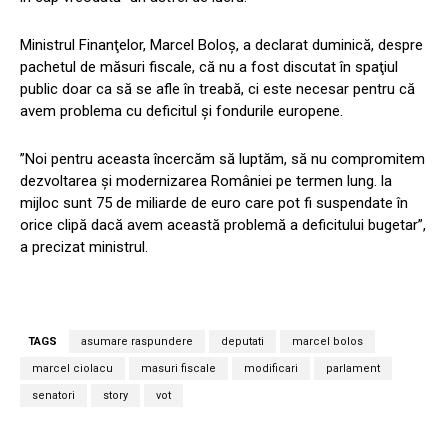
Ministrul Finanţelor, Marcel Boloş, a declarat duminică, despre
pachetul de măsuri fiscale, că nu a fost discutat în spaţiul
public doar ca să se afle în treabă, ci este necesar pentru că
avem problema cu deficitul şi fondurile europene.
”Noi pentru aceasta încercăm să luptăm, să nu compromitem
dezvoltarea şi modernizarea României pe termen lung. la
mijloc sunt 75 de miliarde de euro care pot fi suspendate în
orice clipă dacă avem această problemă a deficitului bugetar”,
a precizat ministrul.
TAGS
asumare raspundere
deputati
marcel bolos
marcel ciolacu
masuri fiscale
modificari
parlament
senatori
story
vot