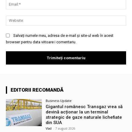
Ema
Web
Salvați numele meu, adresa de e-mail și site-ul web în acest
browser pentru data viitoare i comentariu.
EDITORII RECOMANDĂ
Business Update
Gigantul românesc Transgaz vrea să
devină acționar la un terminal
strategic de gaze naturale lichefiate
din SUA
Vlad
-
7 august 2026