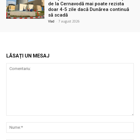
de la Cernavodă mai poate rezista
doar 4-5 zile dacă Dunărea continuă
să scadă
Vlad
-
7 august 2026
LĂSAȚI UN MESAJ
Comentariu:
Nu