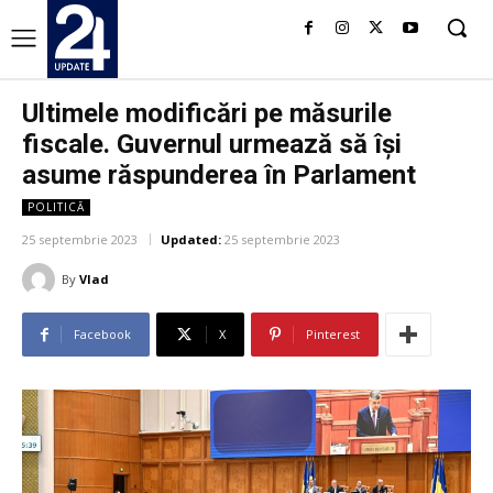
​​Ultimele modificări pe măsurile
fiscale. Guvernul urmează să își
asume răspunderea în Parlament
POLITICĂ
25 septembrie 2023
Updated:
25 septembrie 2023
By
Vlad
Facebook
X
Pinterest