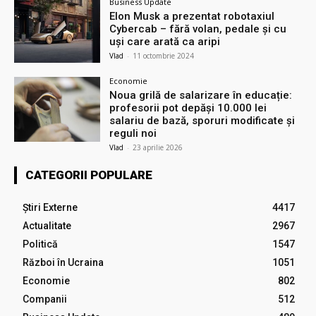
Business Update
Elon Musk a prezentat robotaxiul
Cyberсab – fără volan, pedale și cu
uși care arată ca aripi
Vlad
-
11 octombrie 2024
Economie
Noua grilă de salarizare în educație:
profesorii pot depăși 10.000 lei
salariu de bază, sporuri modificate și
reguli noi
Vlad
-
23 aprilie 2026
CATEGORII POPULARE
Știri Externe
4417
Actualitate
2967
Politică
1547
Război în Ucraina
1051
Economie
802
Companii
512