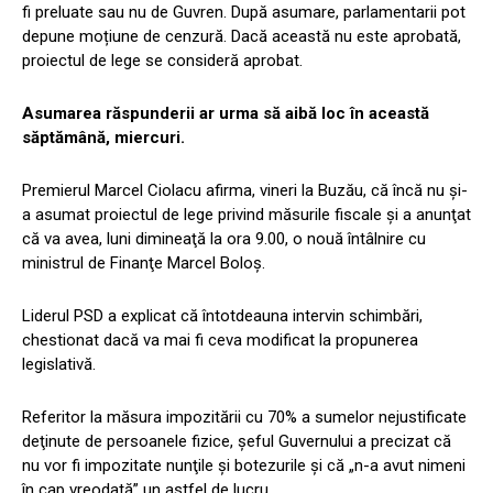
fi preluate sau nu de Guvren. După asumare, parlamentarii pot
depune moțiune de cenzură. Dacă această nu este aprobată,
proiectul de lege se consideră aprobat.
Asumarea răspunderii ar urma să aibă loc în această
săptămână, miercuri.
Premierul Marcel Ciolacu afirma, vineri la Buzău, că încă nu şi-
a asumat proiectul de lege privind măsurile fiscale şi a anunţat
că va avea, luni dimineaţă la ora 9.00, o nouă întâlnire cu
ministrul de Finanţe Marcel Boloş.
Liderul PSD a explicat că întotdeauna intervin schimbări,
chestionat dacă va mai fi ceva modificat la propunerea
legislativă.
Referitor la măsura impozitării cu 70% a sumelor nejustificate
deţinute de persoanele fizice, şeful Guvernului a precizat că
nu vor fi impozitate nunţile şi botezurile şi că „n-a avut nimeni
în cap vreodată” un astfel de lucru.