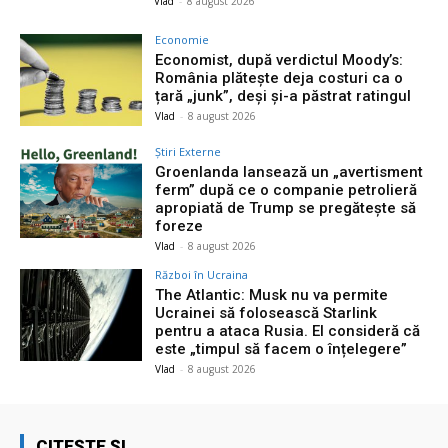
Vlad
-
8 august 2026
Economie
Economist, după verdictul Moody’s:
România plătește deja costuri ca o
țară „junk”, deși și-a păstrat ratingul
Vlad
-
8 august 2026
Știri Externe
Groenlanda lansează un „avertisment
ferm” după ce o companie petrolieră
apropiată de Trump se pregătește să
foreze
Vlad
-
8 august 2026
Război în Ucraina
The Atlantic: Musk nu va permite
Ucrainei să folosească Starlink
pentru a ataca Rusia. El consideră că
este „timpul să facem o înțelegere”
Vlad
-
8 august 2026
CITEȘTE ȘI...