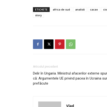
ETICHETE
africa de sud
analisti
cacao
ci
story
Articolul precedent
Delir în Ungaria. Ministrul afacerilor externe spu
că: Argumentele UE privind pacea în Ucraina su
prefăcute
Vlad