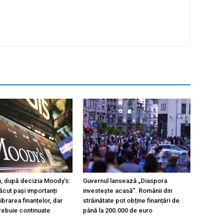
, după decizia Moody’s:
Guvernul lansează „Diaspora
ăcut pași importanți
investește acasă”. Românii din
ibrarea finanțelor, dar
străinătate pot obține finanțări de
rebuie continuate
până la 200.000 de euro