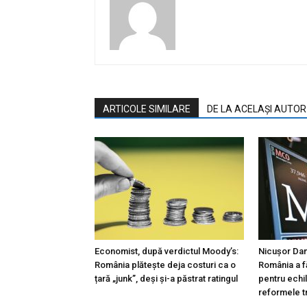
ARTICOLE SIMILARE
DE LA ACELAȘI AUTOR
Economist, după verdictul Moody’s:
Nicușor Dan
România plătește deja costuri ca o
România a f
țară „junk”, deși și-a păstrat ratingul
pentru echil
reformele t