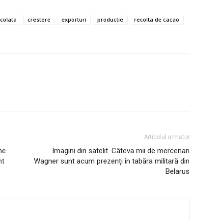
ocolata
crestere
exporturi
productie
recolta de cacao
Articolul următor
ne
Imagini din satelit. Câteva mii de mercenari
nt
Wagner sunt acum prezenți în tabăra militară din
Belarus