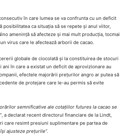
 consecutiv în care lumea se va confrunta cu un deficit
osibilitatea ca situaţia să se repete şi anul viitor,
ino ameninţă să afecteze şi mai mult producţia, tocmai
un virus care le afectează arborii de cacao.
ererii globale de ciocolată şi la constituirea de stocuri
ani în care a existat un deficit de aprovizionare au
ompanii, efectele majorării preţurilor angro ar putea să
recedente de protejare care le-au permis să evite
rărilor semnificative ale cotaţiilor futures la cacao se
”
, a declarat recent directorul financiare de la Lindt,
ori care resimt presiuni suplimentare pe partea de
îşi ajusteze preţurile”.