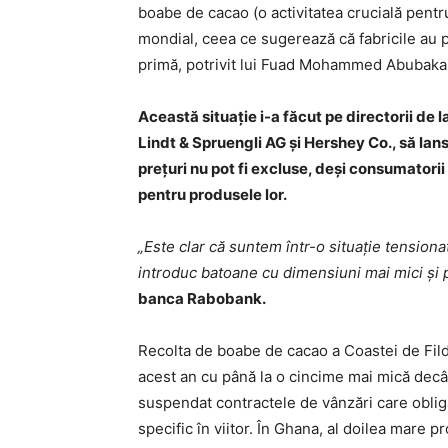
boabe de cacao (o activitatea crucială pentru
mondial, ceea ce sugerează că fabricile au
primă, potrivit lui Fuad Mohammed Abubaka
Această situaţie i-a făcut pe directorii de 
Lindt & Spruengli AG şi Hershey Co., să lan
preţuri nu pot fi excluse, deşi consumatorii
pentru produsele lor.
„Este clar că suntem într-o situaţie tensio
introduc batoane cu dimensiuni mai mici şi p
banca Rabobank.
Recolta de boabe de cacao a Coastei de Fild
acest an cu până la o cincime mai mică decât 
suspendat contractele de vânzări care oblig
specific în viitor. În Ghana, al doilea mare