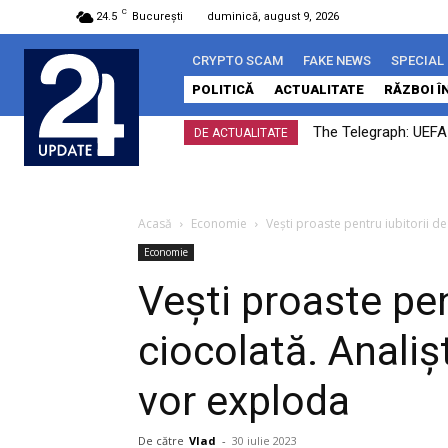
C
24.5
București
duminică, august 9, 2026
CRYPTO SCAM
FAKE NEWS
SPECIAL
POLITICĂ
ACTUALITATE
RĂZBOI Î
The Telegraph: UEFA a
DE ACTUALITATE
Acasă
Economie
Vești proaste pentru iubitorii de
Economie
Vești proaste pen
ciocolată. Analișt
vor exploda
De către
Vlad
-
30 iulie 2023