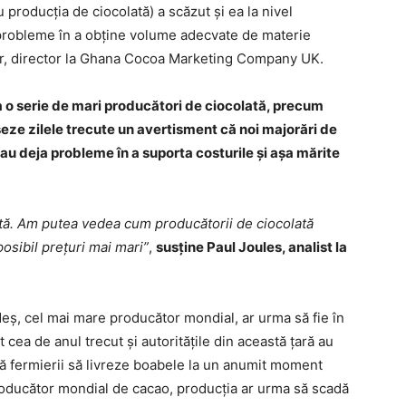
 producţia de ciocolată) a scăzut şi ea la nivel
 probleme în a obţine volume adecvate de materie
r, director la Ghana Cocoa Marketing Company UK.
la o serie de mari producători de ciocolată, precum
seze zilele trecute un avertisment că noi majorări de
 au deja probleme în a suporta costurile şi aşa mărite
nată. Am putea vedea cum producătorii de ciocolată
osibil preţuri mai mari”
,
susţine Paul Joules, analist la
eş, cel mai mare producător mondial, ar urma să fie în
cea de anul trecut şi autorităţile din această ţară au
ă fermierii să livreze boabele la un anumit moment
 producător mondial de cacao, producţia ar urma să scadă