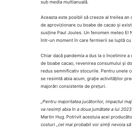
sub media multianuală.
Aceasta este posibil să creeze al treilea an
de aprovizionare cu boabe de cacao şi există p
susţine Paul Joules. Un fenomen meteo El N
într-un moment în care fermierii se luptă cu 
Chiar dacă pandemia a dus la o încetinire a c
de boabe cacao, revenirea consumului şi doi 
redus semnificativ stocurile. Pentru unele c
se resimtă abia acum, graţie activităţilor p
majorări consistente de preţuri.
„Pentru majoritatea jucătorilor, impactul majo
va resimţi abia în a doua jumătate a lui 2023
Martin Hug. Potrivit acestuia acei producăt
costuri
„cel mai probabil vor simţi nevoia să 