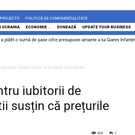
 PROJECTS
POLITICĂ DE CONFIDENȚIALITATE
N UCRAINA
ECONOMIE
DONEAZĂ
UPDATE YOUR BUSINESS
 plătit o sumă de șase cifre presupusei amante a lui Gianni Infantino 
 ciocolată. Analiștii susțin că prețurile vor exploda
tru iubitorii de
ii susțin că prețurile
424
0