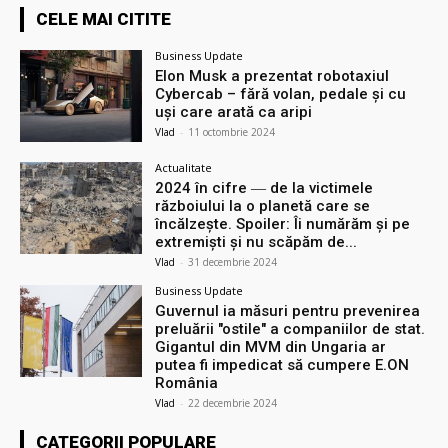
CELE MAI CITITE
Business Update
Elon Musk a prezentat robotaxiul
Cyberсab – fără volan, pedale și cu
uși care arată ca aripi
Vlad
-
11 octombrie 2024
Actualitate
2024 în cifre ― de la victimele
războiului la o planetă care se
încălzește. Spoiler: Îi numărăm și pe
extremiști și nu scăpăm de...
Vlad
-
31 decembrie 2024
Business Update
Guvernul ia măsuri pentru prevenirea
preluării ″ostile″ a companiilor de stat.
Gigantul din MVM din Ungaria ar
putea fi impedicat să cumpere E.ON
România
Vlad
-
22 decembrie 2024
CATEGORII POPULARE