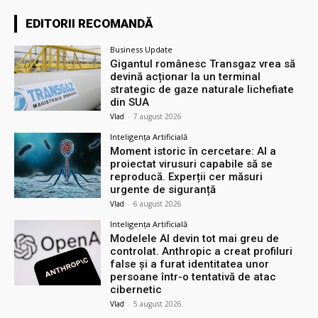
EDITORII RECOMANDĂ
Business Update
Gigantul românesc Transgaz vrea să
devină acționar la un terminal
strategic de gaze naturale lichefiate
din SUA
Vlad
-
7 august 2026
Inteligența Artificială
Moment istoric în cercetare: AI a
proiectat virusuri capabile să se
reproducă. Experții cer măsuri
urgente de siguranță
Vlad
-
6 august 2026
Inteligența Artificială
Modelele AI devin tot mai greu de
controlat. Anthropic a creat profiluri
false și a furat identitatea unor
persoane într-o tentativă de atac
cibernetic
Vlad
-
5 august 2026