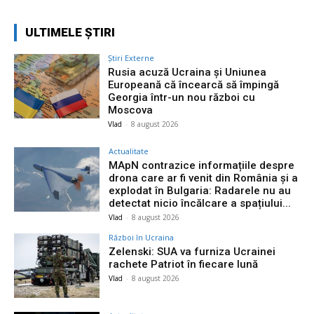
ULTIMELE ȘTIRI
Știri Externe
Rusia acuză Ucraina și Uniunea
Europeană că încearcă să împingă
Georgia într-un nou război cu
Moscova
Vlad
-
8 august 2026
Actualitate
MApN contrazice informațiile despre
drona care ar fi venit din România și a
explodat în Bulgaria: Radarele nu au
detectat nicio încălcare a spațiului...
Vlad
-
8 august 2026
Război în Ucraina
Zelenski: SUA va furniza Ucrainei
rachete Patriot în fiecare lună
Vlad
-
8 august 2026