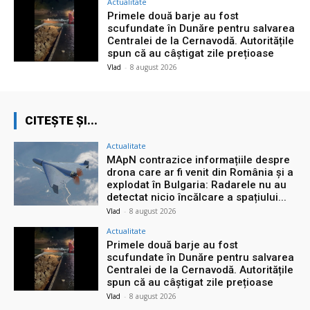
Actualitate
Primele două barje au fost
scufundate în Dunăre pentru salvarea
Centralei de la Cernavodă. Autoritățile
spun că au câștigat zile prețioase
Vlad
-
8 august 2026
CITEȘTE ȘI...
Actualitate
MApN contrazice informațiile despre
drona care ar fi venit din România și a
explodat în Bulgaria: Radarele nu au
detectat nicio încălcare a spațiului...
Vlad
-
8 august 2026
Actualitate
Primele două barje au fost
scufundate în Dunăre pentru salvarea
Centralei de la Cernavodă. Autoritățile
spun că au câștigat zile prețioase
Vlad
-
8 august 2026