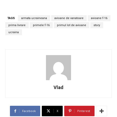
TAGS
armata ucraineana
avioane de vanatoare
avioane f-16
prima livrare
primele f-16
primul lot de avioane
story
ucraina
Vlad
Facebook
X
Pinterest