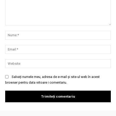
Comentariu:
Nu
Ema
Web
Salvați numele meu, adresa de e-mail și site-ul web în acest
browser pentru data viitoare i comentariu.