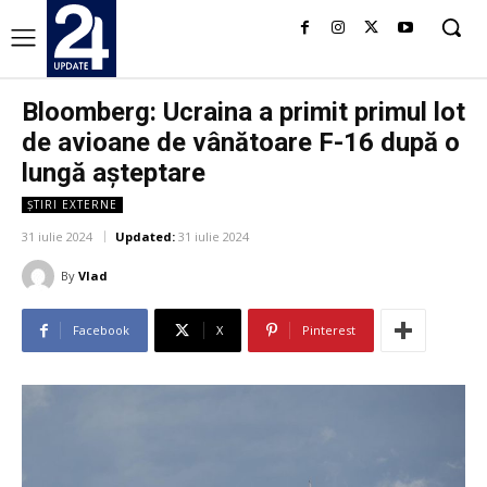
Bloomberg: Ucraina a primit primul lot
de avioane de vânătoare F-16 după o
lungă așteptare
ȘTIRI EXTERNE
31 iulie 2024
Updated:
31 iulie 2024
By
Vlad
Facebook
X
Pinterest