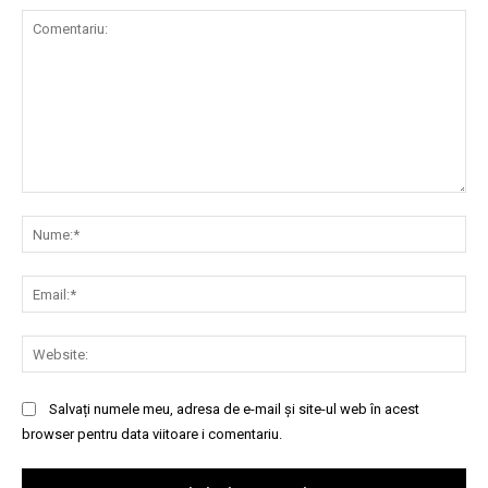
Comentariu:
Nu
Ema
Web
Salvați numele meu, adresa de e-mail și site-ul web în acest
browser pentru data viitoare i comentariu.