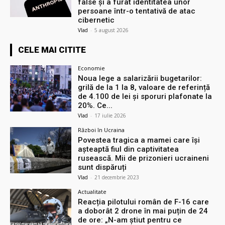
false și a furat identitatea unor
persoane într-o tentativă de atac
cibernetic
Vlad
-
5 august 2026
CELE MAI CITITE
Economie
Noua lege a salarizării bugetarilor:
grilă de la 1 la 8, valoare de referință
de 4.100 de lei și sporuri plafonate la
20%. Ce...
Vlad
-
17 iulie 2026
Război în Ucraina
Povestea tragica a mamei care își
așteaptă fiul din captivitatea
rusească. Mii de prizonieri ucraineni
sunt dispăruți
Vlad
-
21 decembrie 2023
Actualitate
Reacția pilotului român de F-16 care
a doborât 2 drone în mai puțin de 24
de ore: „N-am știut pentru ce