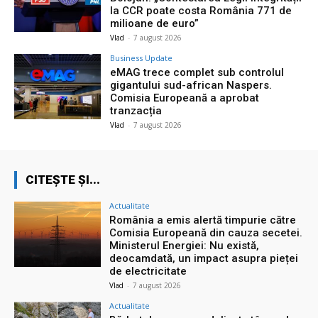
la CCR poate costa România 771 de
milioane de euro”
Vlad
-
7 august 2026
Business Update
eMAG trece complet sub controlul
gigantului sud-african Naspers.
Comisia Europeană a aprobat
tranzacția
Vlad
-
7 august 2026
CITEȘTE ȘI...
Actualitate
România a emis alertă timpurie către
Comisia Europeană din cauza secetei.
Ministerul Energiei: Nu există,
deocamdată, un impact asupra pieței
de electricitate
Vlad
-
7 august 2026
Actualitate