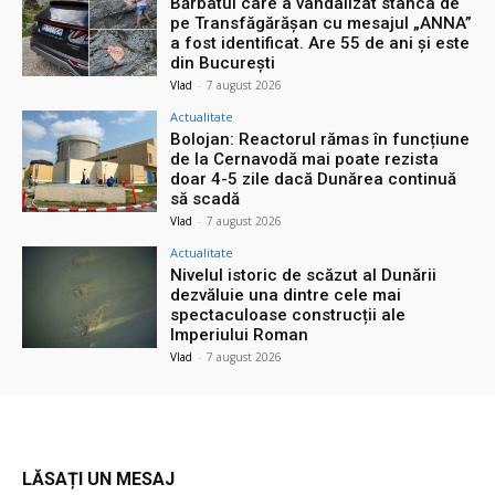
Bărbatul care a vandalizat stânca de
pe Transfăgărășan cu mesajul „ANNA”
a fost identificat. Are 55 de ani și este
din București
Vlad
-
7 august 2026
Actualitate
Bolojan: Reactorul rămas în funcțiune
de la Cernavodă mai poate rezista
doar 4-5 zile dacă Dunărea continuă
să scadă
Vlad
-
7 august 2026
Actualitate
Nivelul istoric de scăzut al Dunării
dezvăluie una dintre cele mai
spectaculoase construcții ale
Imperiului Roman
Vlad
-
7 august 2026
LĂSAȚI UN MESAJ