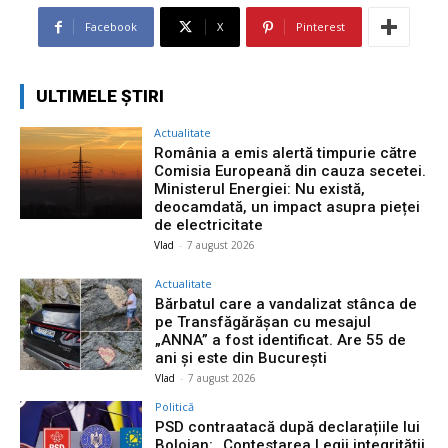
Facebook
X
Pinterest
ULTIMELE ȘTIRI
Actualitate
România a emis alertă timpurie către
Comisia Europeană din cauza secetei.
Ministerul Energiei: Nu există,
deocamdată, un impact asupra pieței
de electricitate
Vlad
-
7 august 2026
Actualitate
Bărbatul care a vandalizat stânca de
pe Transfăgărășan cu mesajul
„ANNA” a fost identificat. Are 55 de
ani și este din București
Vlad
-
7 august 2026
Politică
PSD contraatacă după declarațiile lui
Bolojan: „Contestarea Legii integrității