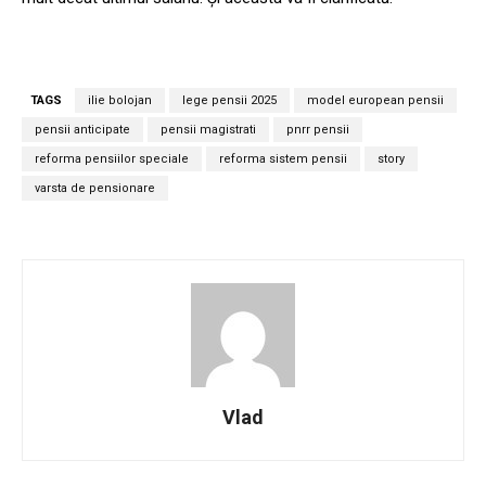
TAGS
ilie bolojan
lege pensii 2025
model european pensii
pensii anticipate
pensii magistrati
pnrr pensii
reforma pensiilor speciale
reforma sistem pensii
story
varsta de pensionare
Vlad