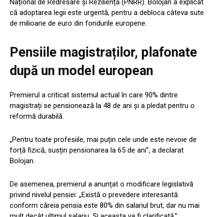
Național de Redresare și Reziliență (PNRR). Bolojan a explicat
că adoptarea legii este urgentă, pentru a debloca câteva sute
de milioane de euro din fondurile europene.
Pensiile magistraților, plafonate
după un model european
Premierul a criticat sistemul actual în care 90% dintre
magistrați se pensionează la 48 de ani și a pledat pentru o
reformă durabilă.
„Pentru toate profesiile, mai puțin cele unde este nevoie de
forță fizică, susțin pensionarea la 65 de ani”, a declarat
Bolojan.
De asemenea, premierul a anunțat o modificare legislativă
privind nivelul pensiei: „Există o prevedere interesantă
conform căreia pensia este 80% din salariul brut, dar nu mai
mult decât ultimul salariu. Și aceasta va fi clarificată.”