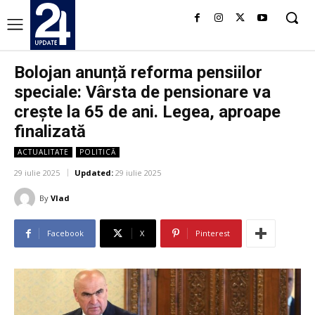
Bolojan anunță reforma pensiilor
speciale: Vârsta de pensionare va
crește la 65 de ani. Legea, aproape
finalizată
ACTUALITATE
POLITICĂ
29 iulie 2025
Updated:
29 iulie 2025
By
Vlad
Facebook
X
Pinterest