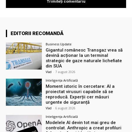
EDITORII RECOMANDĂ
Business Update
Gigantul românesc Transgaz vrea să
devină acționar la un terminal
strategic de gaze naturale lichefiate
din SUA
Vlad
-
7 august 2026
Inteligența Artificială
Moment istoric în cercetare: AI a
proiectat virusuri capabile să se
reproducă. Experții cer măsuri
urgente de siguranță
Vlad
-
6 august 2026
Inteligența Artificială
Modelele AI devin tot mai greu de
controlat. Anthropic a creat profiluri