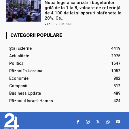
Noua lege a salarizării bugetarilor:
grilă de la 1 la 8, valoare de referință
de 4.100 de lei și sporuri plafonate la
20%. Ce...
Vlad
-
17 iulie 2026
CATEGORII POPULARE
Știri Externe
4419
Actualitate
2975
Politică
1547
Război în Ucraina
1052
Economie
802
Companii
512
Business Update
489
Războiul Israel-Hamas
424