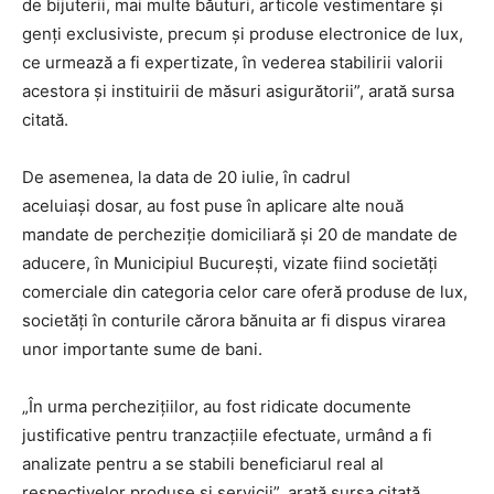
de bijuterii, mai multe băuturi, articole vestimentare şi
genţi exclusiviste, precum şi produse electronice de lux,
ce urmează a fi expertizate, în vederea stabilirii valorii
acestora şi instituirii de măsuri asigurătorii”, arată sursa
citată.
De asemenea, la data de 20 iulie, în cadrul
aceluiaşi dosar, au fost puse în aplicare alte nouă
mandate de percheziţie domiciliară şi 20 de mandate de
aducere, în Municipiul Bucureşti, vizate fiind societăţi
comerciale din categoria celor care oferă produse de lux,
societăţi în conturile cărora bănuita ar fi dispus virarea
unor importante sume de bani.
„În urma percheziţiilor, au fost ridicate documente
justificative pentru tranzacţiile efectuate, urmând a fi
analizate pentru a se stabili beneficiarul real al
respectivelor produse şi servicii”, arată sursa citată.