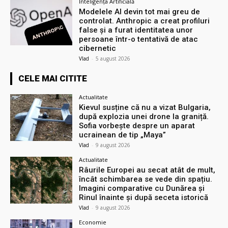
Inteligența Artificială
Modelele AI devin tot mai greu de
controlat. Anthropic a creat profiluri
false și a furat identitatea unor
persoane într-o tentativă de atac
cibernetic
Vlad
-
5 august 2026
CELE MAI CITITE
Actualitate
Kievul susține că nu a vizat Bulgaria,
după explozia unei drone la graniță.
Sofia vorbește despre un aparat
ucrainean de tip „Maya”
Vlad
-
9 august 2026
Actualitate
Râurile Europei au secat atât de mult,
încât schimbarea se vede din spațiu.
Imagini comparative cu Dunărea și
Rinul înainte și după seceta istorică
Vlad
-
9 august 2026
Economie