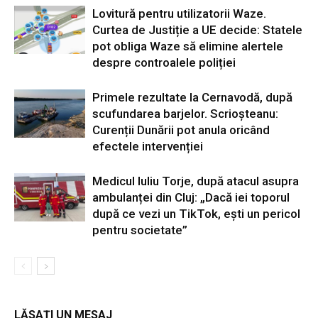
Lovitură pentru utilizatorii Waze.
Curtea de Justiție a UE decide: Statele
pot obliga Waze să elimine alertele
despre controalele poliției
Primele rezultate la Cernavodă, după
scufundarea barjelor. Scrioșteanu:
Curenții Dunării pot anula oricând
efectele intervenției
Medicul Iuliu Torje, după atacul asupra
ambulanței din Cluj: „Dacă iei toporul
după ce vezi un TikTok, ești un pericol
pentru societate”
LĂSAȚI UN MESAJ