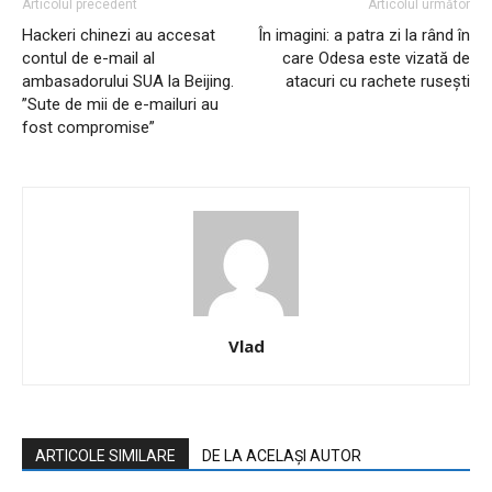
Articolul precedent
Articolul următor
Hackeri chinezi au accesat
În imagini: a patra zi la rând în
contul de e-mail al
care Odesa este vizată de
ambasadorului SUA la Beijing.
atacuri cu rachete rusești
”Sute de mii de e-mailuri au
fost compromise”
Vlad
ARTICOLE SIMILARE
DE LA ACELAȘI AUTOR