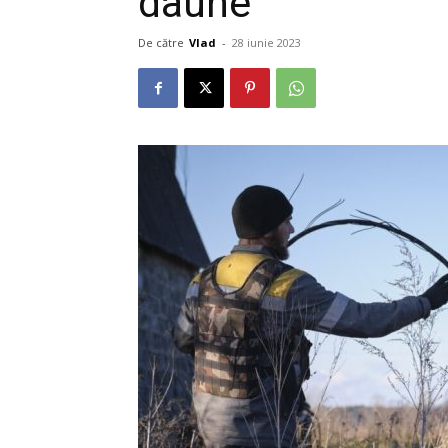
daune”
De către
Vlad
-
28 iunie 2023