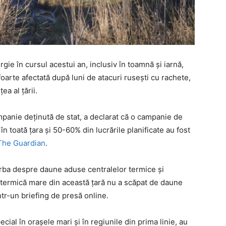
gie în cursul acestui an, inclusiv în toamnă și iarnă,
oarte afectată după luni de atacuri rusești cu rachete,
ea al țării.
anie deținută de stat, a declarat că o campanie de
n toată țara și 50-60% din lucrările planificate au fost
The Guardian
.
orba despre daune aduse centralelor termice și
ă termică mare din această țară nu a scăpat de daune
ntr-un briefing de presă online.
ecial în orașele mari și în regiunile din prima linie, au