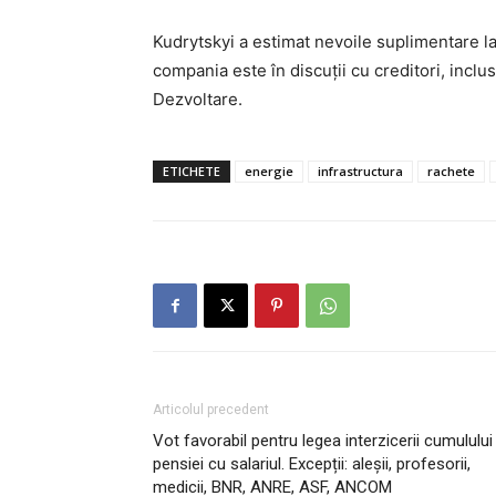
Kudrytskyi a estimat nevoile suplimentare la
compania este în discuții cu creditori, incl
Dezvoltare.
ETICHETE
energie
infrastructura
rachete
Articolul precedent
Vot favorabil pentru legea interzicerii cumulului
pensiei cu salariul. Excepții: aleşii, profesorii,
medicii, BNR, ANRE, ASF, ANCOM