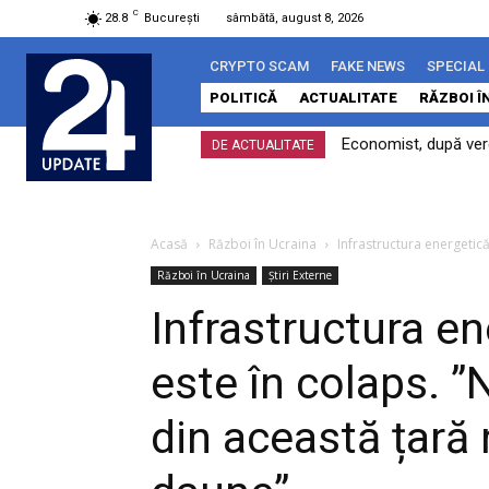
C
28.8
București
sâmbătă, august 8, 2026
CRYPTO SCAM
FAKE NEWS
SPECIAL
POLITICĂ
ACTUALITATE
RĂZBOI Î
Economist, după verdi
DE ACTUALITATE
Acasă
Război în Ucraina
Infrastructura energetică
Război în Ucraina
Știri Externe
Infrastructura en
este în colaps. ”
din această țară