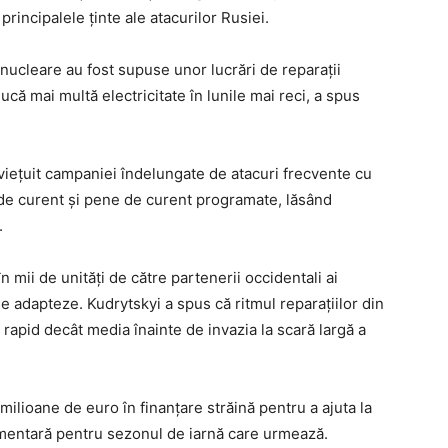
rincipalele ținte ale atacurilor Rusiei.
nucleare au fost supuse unor lucrări de reparații
că mai multă electricitate în lunile mai reci, a spus
viețuit campaniei îndelungate de atacuri frecvente cu
i de curent și pene de curent programate, lăsând
.
n mii de unități de către partenerii occidentali ai
e adapteze. Kudrytskyi a spus că ritmul reparațiilor din
 rapid decât media înainte de invazia la scară largă a
ilioane de euro în finanțare străină pentru a ajuta la
limentară pentru sezonul de iarnă care urmează.