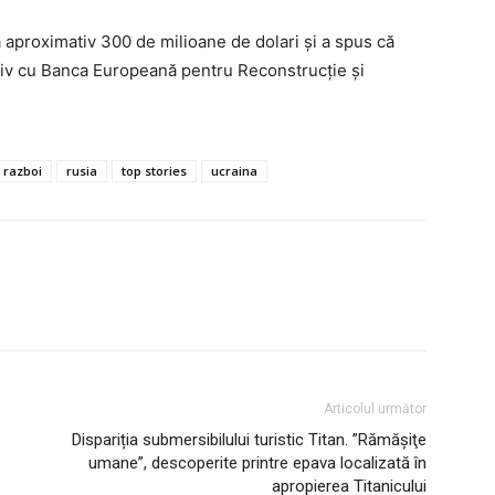
 aproximativ 300 de milioane de dolari și a spus că
usiv cu Banca Europeană pentru Reconstrucție și
razboi
rusia
top stories
ucraina
Articolul următor
Dispariția submersibilului turistic Titan. ”Rămăşiţe
umane”, descoperite printre epava localizată în
apropierea Titanicului