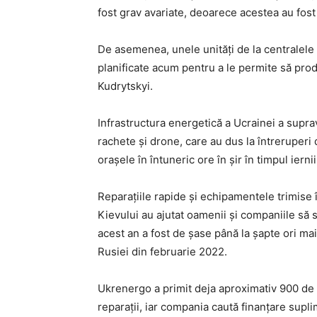
fost grav avariate, deoarece acestea au fost p
De asemenea, unele unități de la centralele 
planificate acum pentru a le permite să produ
Kudrytskyi.
Infrastructura energetică a Ucrainei a supra
rachete și drone, care au dus la întreruper
orașele în întuneric ore în șir în timpul iernii
Reparațiile rapide și echipamentele trimise î
Kievului au ajutat oamenii și companiile să s
acest an a fost de șase până la șapte ori mai
Rusiei din februarie 2022.
Ukrenergo a primit deja aproximativ 900 de m
reparații, iar compania caută finanțare sup