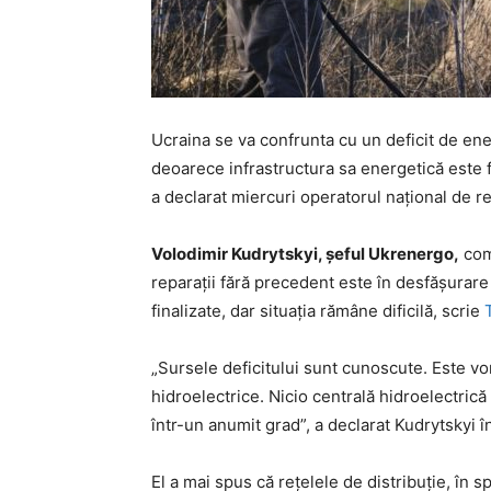
Ucraina se va confrunta cu un deficit de ener
deoarece infrastructura sa energetică este f
a declarat miercuri operatorul național de reț
Volodimir Kudrytskyi, șeful Ukrenergo,
comp
reparații fără precedent este în desfășurare î
finalizate, dar situația rămâne dificilă, scrie
„Sursele deficitului sunt cunoscute. Este v
hidroelectrice. Nicio centrală hidroelectric
într-un anumit grad”, a declarat Kudrytskyi î
El a mai spus că rețelele de distribuție, în sp