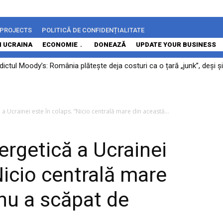
 PROJECTS
POLITICĂ DE CONFIDENȚIALITATE
N UCRAINA
ECONOMIE
DONEAZĂ
UPDATE YOUR BUSINESS
ctul Moody’s: România plătește deja costuri ca o țară „junk”, deși și
 a Ucrainei este în colaps. ”Nicio centrală mare din această...
ergetică a Ucrainei
Nicio centrală mare
 nu a scăpat de