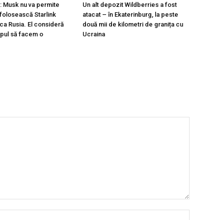
c: Musk nu va permite
Un alt depozit Wildberries a fost
 folosească Starlink
atacat – în Ekaterinburg, la peste
ca Rusia. El consideră
două mii de kilometri de granița cu
mpul să facem o
Ucraina