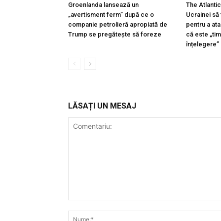
Groenlanda lansează un
The Atlanti
„avertisment ferm” după ce o
Ucrainei să
companie petrolieră apropiată de
pentru a ata
Trump se pregătește să foreze
că este „ti
înțelegere”
LĂSAȚI UN MESAJ