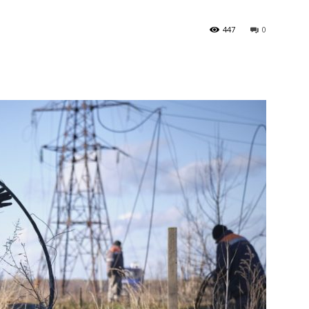
447
0