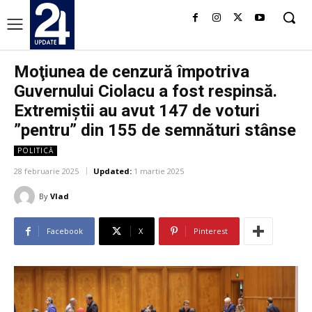
Moţiunea de cenzură împotriva
Guvernului Ciolacu a fost respinsă.
Extremiștii au avut 147 de voturi
”pentru” din 155 de semnături stânse
POLITICĂ
28 februarie 2025
Updated:
1 martie 2025
By
Vlad
Facebook
X
Pinterest