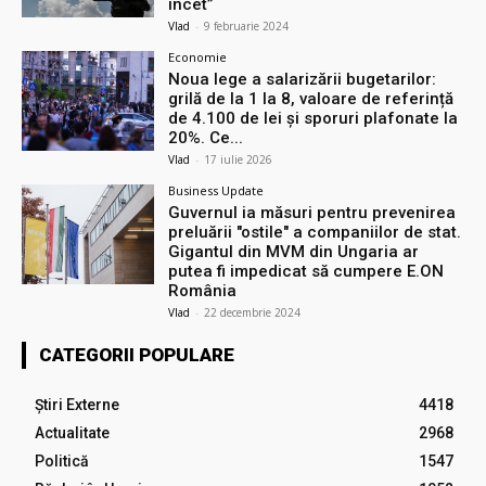
încet”
Vlad
-
9 februarie 2024
Economie
Noua lege a salarizării bugetarilor:
grilă de la 1 la 8, valoare de referință
de 4.100 de lei și sporuri plafonate la
20%. Ce...
Vlad
-
17 iulie 2026
Business Update
Guvernul ia măsuri pentru prevenirea
preluării ″ostile″ a companiilor de stat.
Gigantul din MVM din Ungaria ar
putea fi impedicat să cumpere E.ON
România
Vlad
-
22 decembrie 2024
CATEGORII POPULARE
Știri Externe
4418
Actualitate
2968
Politică
1547