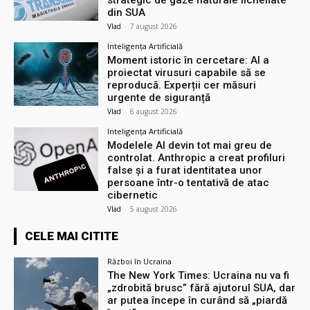
din SUA
Vlad
-
7 august 2026
Inteligența Artificială
Moment istoric în cercetare: AI a
proiectat virusuri capabile să se
reproducă. Experții cer măsuri
urgente de siguranță
Vlad
-
6 august 2026
Inteligența Artificială
Modelele AI devin tot mai greu de
controlat. Anthropic a creat profiluri
false și a furat identitatea unor
persoane într-o tentativă de atac
cibernetic
Vlad
-
5 august 2026
CELE MAI CITITE
Război în Ucraina
The New York Times: Ucraina nu va fi
„zdrobită brusc” fără ajutorul SUA, dar
ar putea începe în curând să „piardă