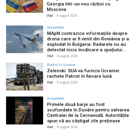
Georgia într-un nou război cu
Moscova
Vlad
-
8 august 2026
Actualitate
MApN contrazice informațiile despre
drona care ar fi venit din România și a
explodat în Bulgaria: Radarele nu au
detectat nicio încălcare a spațiului...
Vlad
-
8 august 2026
Război în Ucraina
Zelenski: SUA va furniza Ucrainei
rachete Patriot în fiecare lună
Vlad
-
8 august 2026
Actualitate
Primele două barje au fost
scufundate în Dunăre pentru salvarea
Centralei de la Cernavodă. Autoritățile
spun că au câștigat zile prețioase
Vlad
-
8 august 2026