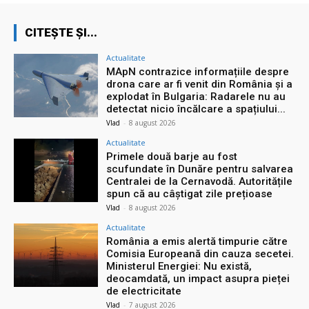
CITEȘTE ȘI...
Actualitate
MApN contrazice informațiile despre
drona care ar fi venit din România și a
explodat în Bulgaria: Radarele nu au
detectat nicio încălcare a spațiului...
Vlad
-
8 august 2026
Actualitate
Primele două barje au fost
scufundate în Dunăre pentru salvarea
Centralei de la Cernavodă. Autoritățile
spun că au câștigat zile prețioase
Vlad
-
8 august 2026
Actualitate
România a emis alertă timpurie către
Comisia Europeană din cauza secetei.
Ministerul Energiei: Nu există,
deocamdată, un impact asupra pieței
de electricitate
Vlad
-
7 august 2026