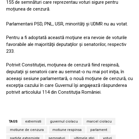
155 de semnături care reprezentau voturi sigure pentru
moțiunea de cenzură.
Parlamentarii PSD, PNL, USR, minorităţi şi UDMR nu au votat.
Pentru a fi adoptată această moţiune era nevoie de voturile
favorabile ale majorităţii deputaţilor şi senatorilor, respectiv
233.
Potrivit Constituţiei, moţiunea de cenzură fiind respinsă,
deputaţii şi senatorii care au semnat-o nu mai pot iniţia, în
aceeaşi sesiune parlamentară, o nouă moţiune de cenzură, cu
excepţia cazului în care Guvernul îşi angajează răspunderea
potrivit articolului 114 din Constituţia României.
TAGS
extremisti
guvernul ciolacu
marcel ciolacu
motiune de cenzura
motiune respinsa
parlament
partide extremiste
semnaturi
ultimele stiri
voturi