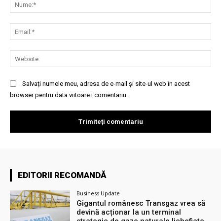
Nu
Ema
Web
Salvați numele meu, adresa de e-mail și site-ul web în acest
browser pentru data viitoare i comentariu.
EDITORII RECOMANDĂ
Business Update
Gigantul românesc Transgaz vrea să
devină acționar la un terminal
strategic de gaze naturale lichefiate