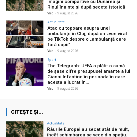
Imagini compartive cu Dunărea și
Rinul înainte și după seceta istorică
Vlad
-
9 august 2026
Actualitate
Atac cu topoare asupra unei
ambulanțe în Cluj, după un zvon viral
pe TikTok despre o „ambulanță care
fură copii”
Vlad
-
9 august 2026
Sport
The Telegraph: UEFA a plătit o sumă
de șase cifre presupusei amante a lui
Gianni Infantino în perioada în care
acesta a lucrat în...
Vlad
-
9 august 2026
CITEȘTE ȘI...
Actualitate
Râurile Europei au secat atât de mult,
încât schimbarea se vede din spațiu.