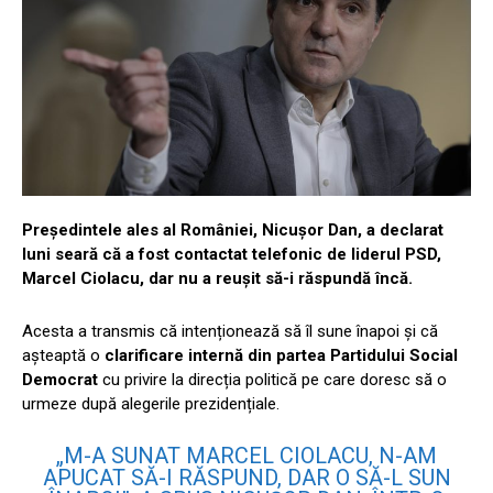
Președintele ales al României, Nicușor Dan, a declarat
luni seară că a fost contactat telefonic de liderul PSD,
Marcel Ciolacu, dar nu a reușit să-i răspundă încă.
Acesta a transmis că intenționează să îl sune înapoi și că
așteaptă o
clarificare internă din partea Partidului Social
Democrat
cu privire la direcția politică pe care doresc să o
urmeze după alegerile prezidențiale.
„M-A SUNAT MARCEL CIOLACU, N-AM
APUCAT SĂ-I RĂSPUND, DAR O SĂ-L SUN