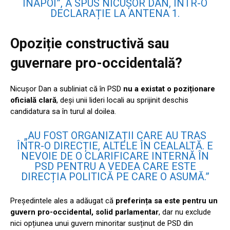
ÎNAPOI”, A SPUS NICUȘOR DAN, ÎNTR-O
DECLARAȚIE LA ANTENA 1.
Opoziție constructivă sau
guvernare pro-occidentală?
Nicușor Dan a subliniat că în PSD
nu a existat o poziționare
oficială clară
, deși unii lideri locali au sprijinit deschis
candidatura sa în turul al doilea.
„AU FOST ORGANIZAȚII CARE AU TRAS
ÎNTR-O DIRECȚIE, ALTELE ÎN CEALALTĂ. E
NEVOIE DE O CLARIFICARE INTERNĂ ÎN
PSD PENTRU A VEDEA CARE ESTE
DIRECȚIA POLITICĂ PE CARE O ASUMĂ.”
Președintele ales a adăugat că
preferința sa este pentru un
guvern pro-occidental, solid parlamentar
, dar nu exclude
nici opțiunea unui guvern minoritar susținut de PSD din