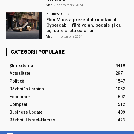
Vlad
-
22 decembrie 2024
Business Update
Elon Musk a prezentat robotaxiul
Cyberсab – fără volan, pedale și cu
uși care arată ca aripi
Vlad
-
11 octombrie 2024
CATEGORII POPULARE
Știri Externe
4419
Actualitate
2971
Politică
1547
Război în Ucraina
1052
Economie
802
Companii
512
Business Update
489
Războiul Israel-Hamas
423