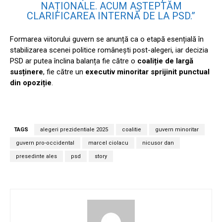
NAȚIONALE. ACUM AȘTEPTĂM
CLARIFICAREA INTERNĂ DE LA PSD.”
Formarea viitorului guvern se anunță ca o etapă esențială în
stabilizarea scenei politice românești post-alegeri, iar decizia
PSD ar putea înclina balanța fie către o
coaliție de largă
susținere
, fie către un
executiv minoritar sprijinit punctual
din opoziție
.
TAGS
alegeri prezidentiale 2025
coalitie
guvern minoritar
guvern pro-occidental
marcel ciolacu
nicusor dan
presedinte ales
psd
story