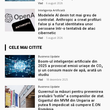
Vlad
-
6 august 2026
Inteligența Artificială
Modelele AI devin tot mai greu de
controlat. Anthropic a creat profiluri
false și a furat identitatea unor
persoane într-o tentativă de atac
cibernetic
Vlad
-
5 august 2026
CELE MAI CITITE
Business Update
Boom-ul inteligenței artificiale din
2025 a provocat emisii uriașe de CO₂
și un consum masiv de apă, arată un
studiu
Vlad
-
18 decembrie 2025
Business Update
Guvernul ia măsuri pentru prevenirea
preluării ″ostile″ a companiilor de stat.
Gigantul din MVM din Ungaria ar
putea fi impedicat să cumpere E.ON
România