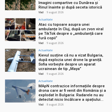
Imagini compartive cu Dunărea și
Rinul înainte și după seceta istorică
Vlad
-
9 august 2026
Actualitate
Atac cu topoare asupra unei
ambulanțe în Cluj, după un zvon viral
pe TikTok despre o „ambulanță care
fură copii”
Vlad
-
9 august 2026
Actualitate
Kievul susține că nu a vizat Bulgaria,
după explozia unei drone la graniță.
Sofia vorbește despre un aparat
ucrainean de tip „Maya”
Vlad
-
9 august 2026
Actualitate
MApN contrazice informațiile despre
drona care ar fi venit din România și a
explodat în Bulgaria: Radarele nu au
detectat nicio încălcare a spațiului...
Vlad
-
8 august 2026