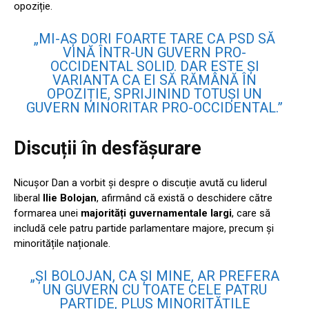
opoziție.
„MI-AȘ DORI FOARTE TARE CA PSD SĂ
VINĂ ÎNTR-UN GUVERN PRO-
OCCIDENTAL SOLID. DAR ESTE ȘI
VARIANTA CA EI SĂ RĂMÂNĂ ÎN
OPOZIȚIE, SPRIJININD TOTUȘI UN
GUVERN MINORITAR PRO-OCCIDENTAL.”
Discuții în desfășurare
Nicușor Dan a vorbit și despre o discuție avută cu liderul
liberal
Ilie Bolojan
, afirmând că există o deschidere către
formarea unei
majorități guvernamentale largi
, care să
includă cele patru partide parlamentare majore, precum și
minoritățile naționale.
„ȘI BOLOJAN, CA ȘI MINE, AR PREFERA
UN GUVERN CU TOATE CELE PATRU
PARTIDE, PLUS MINORITĂȚILE