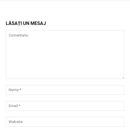
LĂSAȚI UN MESAJ
Comentariu:
Nu
Ema
Web