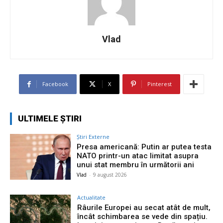
Vlad
Facebook
X
Pinterest
ULTIMELE ȘTIRI
Știri Externe
Presa americană: Putin ar putea testa
NATO printr-un atac limitat asupra
unui stat membru în următorii ani
Vlad
-
9 august 2026
Actualitate
Râurile Europei au secat atât de mult,
încât schimbarea se vede din spațiu.