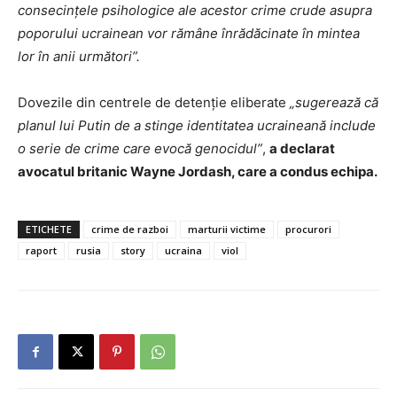
consecințele psihologice ale acestor crime crude asupra
poporului ucrainean vor rămâne înrădăcinate în mintea
lor în anii următori”.
Dovezile din centrele de detenție eliberate
„sugerează că
planul lui Putin de a stinge identitatea ucraineană include
o serie de crime care evocă genocidul”
,
a declarat
avocatul britanic Wayne Jordash, care a condus echipa.
ETICHETE
crime de razboi
marturii victime
procurori
raport
rusia
story
ucraina
viol