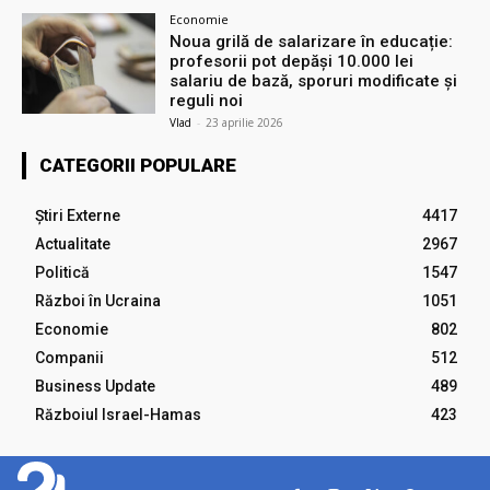
Economie
Noua grilă de salarizare în educație:
profesorii pot depăși 10.000 lei
salariu de bază, sporuri modificate și
reguli noi
Vlad
-
23 aprilie 2026
CATEGORII POPULARE
Știri Externe
4417
Actualitate
2967
Politică
1547
Război în Ucraina
1051
Economie
802
Companii
512
Business Update
489
Războiul Israel-Hamas
423