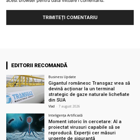
acest browser pentru data viitoare i comentariu.
EDITORII RECOMANDĂ
Business Update
Gigantul românesc Transgaz vrea să
devină acționar la un terminal
strategic de gaze naturale lichefiate
din SUA
Vlad
-
7 august 2026
Inteligența Artificială
Moment istoric în cercetare: AI a
proiectat virusuri capabile să se
reproducă. Experții cer măsuri
urgente de siguranță