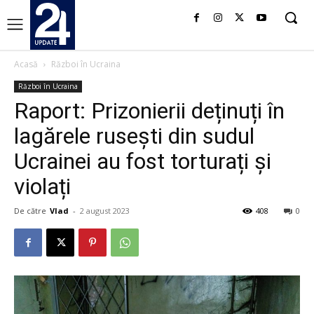
Acasă
Război în Ucraina
Război în Ucraina
Raport: Prizonierii deținuți în
lagărele rusești din sudul
Ucrainei au fost torturați și
violați
De către
Vlad
-
2 august 2023
408
0