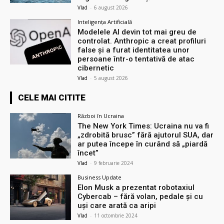
Vlad
-
6 august 2026
Inteligența Artificială
Modelele AI devin tot mai greu de
controlat. Anthropic a creat profiluri
false și a furat identitatea unor
persoane într-o tentativă de atac
cibernetic
Vlad
-
5 august 2026
CELE MAI CITITE
Război în Ucraina
The New York Times: Ucraina nu va fi
„zdrobită brusc” fără ajutorul SUA, dar
ar putea începe în curând să „piardă
încet”
Vlad
-
9 februarie 2024
Business Update
Elon Musk a prezentat robotaxiul
Cyberсab – fără volan, pedale și cu
uși care arată ca aripi
Vlad
-
11 octombrie 2024