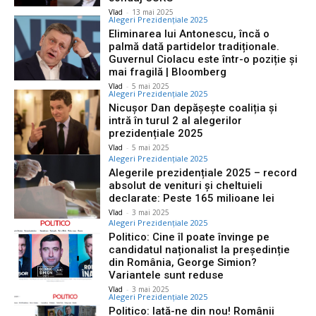
Vlad
-
13 mai 2025
Alegeri Prezidențiale 2025
Eliminarea lui Antonescu, încă o
palmă dată partidelor tradiționale.
Guvernul Ciolacu este într-o poziție și
mai fragilă | Bloomberg
Vlad
-
5 mai 2025
Alegeri Prezidențiale 2025
Nicușor Dan depășește coaliția și
intră în turul 2 al alegerilor
prezidențiale 2025
Vlad
-
5 mai 2025
Alegeri Prezidențiale 2025
Alegerile prezidențiale 2025 – record
absolut de venituri și cheltuieli
declarate: Peste 165 milioane lei
Vlad
-
3 mai 2025
Alegeri Prezidențiale 2025
Politico: Cine îl poate învinge pe
candidatul naționalist la președinție
din România, George Simion?
Variantele sunt reduse
Vlad
-
3 mai 2025
Alegeri Prezidențiale 2025
Politico: Iată-ne din nou! Românii