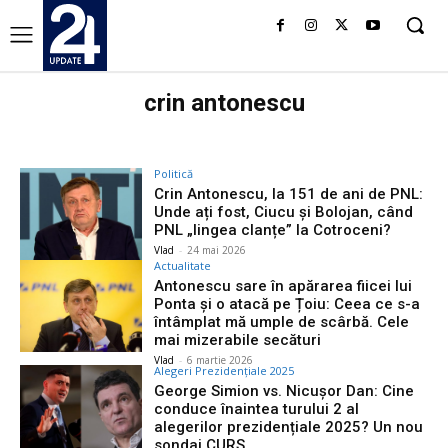
crin antonescu
Politică
Crin Antonescu, la 151 de ani de PNL:
Unde ați fost, Ciucu și Bolojan, când
PNL „lingea clanțe” la Cotroceni?
Vlad
-
24 mai 2026
Actualitate
Antonescu sare în apărarea fiicei lui
Ponta și o atacă pe Țoiu: Ceea ce s-a
întâmplat mă umple de scârbă. Cele
mai mizerabile secături
Vlad
-
6 martie 2026
Alegeri Prezidențiale 2025
George Simion vs. Nicușor Dan: Cine
conduce înaintea turului 2 al
alegerilor prezidențiale 2025? Un nou
sondaj CURS