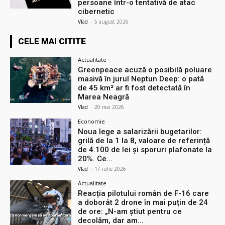
persoane într-o tentativă de atac
cibernetic
Vlad
-
5 august 2026
CELE MAI CITITE
Actualitate
Greenpeace acuză o posibilă poluare
masivă în jurul Neptun Deep: o pată
de 45 km² ar fi fost detectată în
Marea Neagră
Vlad
-
20 mai 2026
Economie
Noua lege a salarizării bugetarilor:
grilă de la 1 la 8, valoare de referință
de 4.100 de lei și sporuri plafonate la
20%. Ce...
Vlad
-
17 iulie 2026
Actualitate
Reacția pilotului român de F-16 care
a doborât 2 drone în mai puțin de 24
de ore: „N-am știut pentru ce
decolăm, dar am...