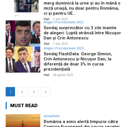
merg duminică la urne și au în mână o
miză uriașă, nu doar pentru România,
ci și pentru UE...
Vlad
-
2 mai 2025
Alegeri Prezidențiale 2025
Sondaj surprinzător cu 3 zile înainte
de alegeri: Luptă strânsă între Nicușor
Dan și Crin Antonescu
Vlad
-
1 mai 2025
Alegeri Prezidențiale 2025
Sondaj FlashData: George Simion,
Crin Antonescu și Nicușor Dan, la
diferență de doar 3% în cursa
prezidențială
Vlad
-
28 aprilie 2025
1
2
3
MUST READ
Actualitate
România a emis alertă timpurie către
Comisia Europeană din cauza secetei.