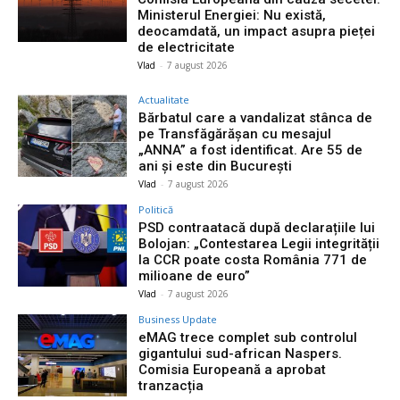
Ministerul Energiei: Nu există,
deocamdată, un impact asupra pieței
de electricitate
Vlad
-
7 august 2026
Actualitate
Bărbatul care a vandalizat stânca de
pe Transfăgărășan cu mesajul
„ANNA” a fost identificat. Are 55 de
ani și este din București
Vlad
-
7 august 2026
Politică
PSD contraatacă după declarațiile lui
Bolojan: „Contestarea Legii integrității
la CCR poate costa România 771 de
milioane de euro”
Vlad
-
7 august 2026
Business Update
eMAG trece complet sub controlul
gigantului sud-african Naspers.
Comisia Europeană a aprobat
tranzacția