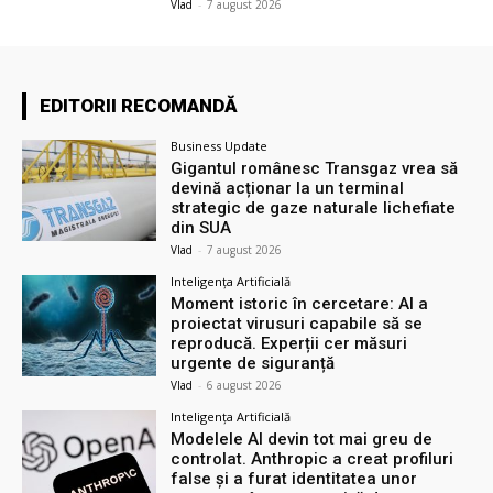
Vlad
-
7 august 2026
EDITORII RECOMANDĂ
Business Update
Gigantul românesc Transgaz vrea să
devină acționar la un terminal
strategic de gaze naturale lichefiate
din SUA
Vlad
-
7 august 2026
Inteligența Artificială
Moment istoric în cercetare: AI a
proiectat virusuri capabile să se
reproducă. Experții cer măsuri
urgente de siguranță
Vlad
-
6 august 2026
Inteligența Artificială
Modelele AI devin tot mai greu de
controlat. Anthropic a creat profiluri
false și a furat identitatea unor