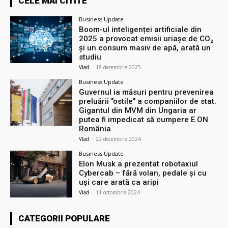
CELE MAI CITITE
Business Update
Boom-ul inteligenței artificiale din
2025 a provocat emisii uriașe de CO₂
și un consum masiv de apă, arată un
studiu
Vlad
-
18 decembrie 2025
Business Update
Guvernul ia măsuri pentru prevenirea
preluării ″ostile″ a companiilor de stat.
Gigantul din MVM din Ungaria ar
putea fi impedicat să cumpere E.ON
România
Vlad
-
22 decembrie 2024
Business Update
Elon Musk a prezentat robotaxiul
Cyberсab – fără volan, pedale și cu
uși care arată ca aripi
Vlad
-
11 octombrie 2024
CATEGORII POPULARE