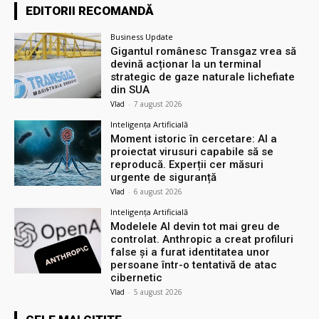
EDITORII RECOMANDĂ
Business Update
Gigantul românesc Transgaz vrea să
devină acționar la un terminal
strategic de gaze naturale lichefiate
din SUA
Vlad
-
7 august 2026
Inteligența Artificială
Moment istoric în cercetare: AI a
proiectat virusuri capabile să se
reproducă. Experții cer măsuri
urgente de siguranță
Vlad
-
6 august 2026
Inteligența Artificială
Modelele AI devin tot mai greu de
controlat. Anthropic a creat profiluri
false și a furat identitatea unor
persoane într-o tentativă de atac
cibernetic
Vlad
-
5 august 2026