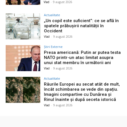
Vlad
-
9 august 2026
Actualitate
„Un copil este suficient”: ce se află în
spatele prăbușirii natalității în
Occident
Vlad
-
9 august 2026
Știri Externe
Presa americană: Putin ar putea testa
NATO printr-un atac limitat asupra
unui stat membru în următorii ani
Vlad
-
9 august 2026
Actualitate
Râurile Europei au secat atât de mult,
încât schimbarea se vede din spațiu.
Imagini compartive cu Dunărea și
Rinul înainte și după seceta istorică
Vlad
-
9 august 2026