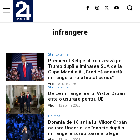
infrangere
Știri Externe
Premierul Belgiei îl ironizează pe
Trump după eliminarea SUA de la
Cupa Mondială: „Cred că această
înfrângere l-a afectat serios”
Vlad
-
8 iulie 2026
Știri Externe
De ce înfrângerea lui Viktor Orbán
este o ușurare pentru UE
Vlad
-
13 aprilie 2026
Politică
Domnia de 16 ani a lui Viktor Orbán
asupra Ungariei se încheie după o
înfrângere zdrobitoare în alegeri
Vlad
-
13 aprilie 2026