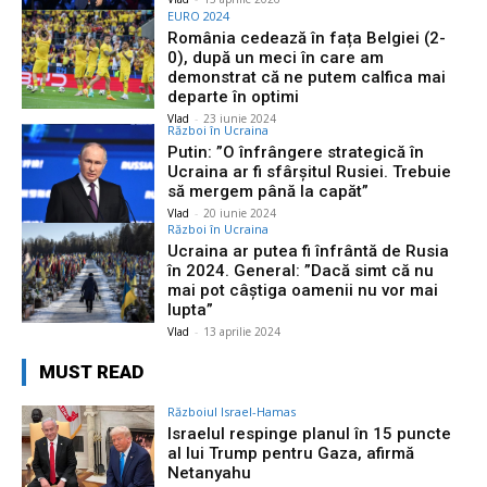
EURO 2024
România cedează în fața Belgiei (2-
0), după un meci în care am
demonstrat că ne putem calfica mai
departe în optimi
Vlad
-
23 iunie 2024
Război în Ucraina
Putin: ”O înfrângere strategică în
Ucraina ar fi sfârșitul Rusiei. Trebuie
să mergem până la capăt”
Vlad
-
20 iunie 2024
Război în Ucraina
Ucraina ar putea fi înfrântă de Rusia
în 2024. General: ”Dacă simt că nu
mai pot câștiga oamenii nu vor mai
lupta”
Vlad
-
13 aprilie 2024
MUST READ
Războiul Israel-Hamas
Israelul respinge planul în 15 puncte
al lui Trump pentru Gaza, afirmă
Netanyahu