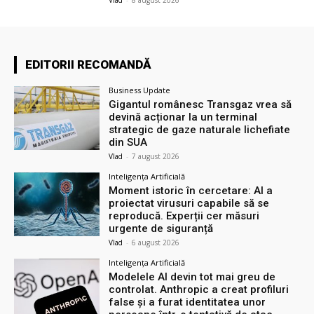
EDITORII RECOMANDĂ
Business Update
Gigantul românesc Transgaz vrea să
devină acționar la un terminal
strategic de gaze naturale lichefiate
din SUA
Vlad
-
7 august 2026
Inteligența Artificială
Moment istoric în cercetare: AI a
proiectat virusuri capabile să se
reproducă. Experții cer măsuri
urgente de siguranță
Vlad
-
6 august 2026
Inteligența Artificială
Modelele AI devin tot mai greu de
controlat. Anthropic a creat profiluri
false și a furat identitatea unor