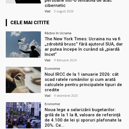
persoane într-o tentativă de atac
cibernetic
Vlad
-
5 august 2026
CELE MAI CITITE
Război în Ucraina
The New York Times: Ucraina nu va fi
„zdrobită brusc” fără ajutorul SUA, dar
ar putea începe în curând să „piardă
încet”
Vlad
-
9 februarie 2024
Economie
Noul IRCC de la 1 ianuarie 2026: cât
scad ratele românilor și cum arată
calculele pentru principalele tipuri de
credite
Vlad
-
9 decembrie 2025
Economie
Noua lege a salarizării bugetarilor:
grilă de la 1 la 8, valoare de referință
de 4.100 de lei și sporuri plafonate la
20%. Ce...