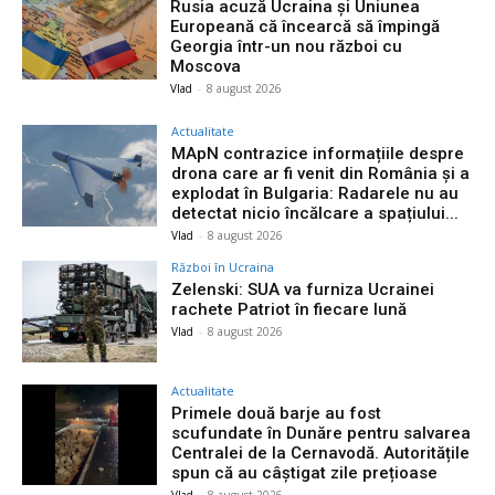
Rusia acuză Ucraina și Uniunea
Europeană că încearcă să împingă
Georgia într-un nou război cu
Moscova
Vlad
-
8 august 2026
Actualitate
MApN contrazice informațiile despre
drona care ar fi venit din România și a
explodat în Bulgaria: Radarele nu au
detectat nicio încălcare a spațiului...
Vlad
-
8 august 2026
Război în Ucraina
Zelenski: SUA va furniza Ucrainei
rachete Patriot în fiecare lună
Vlad
-
8 august 2026
Actualitate
Primele două barje au fost
scufundate în Dunăre pentru salvarea
Centralei de la Cernavodă. Autoritățile
spun că au câștigat zile prețioase
Vlad
-
8 august 2026