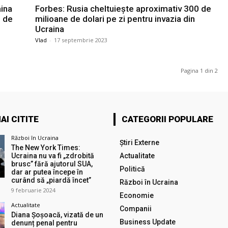
aina
Forbes: Rusia cheltuiește aproximativ 300 de
e de
milioane de dolari pe zi pentru invazia din
Ucraina
Vlad
-
17 septembrie 2023
Pagina 1 din 2
AI CITITE
CATEGORII POPULARE
Război în Ucraina
Știri Externe
The New York Times:
Ucraina nu va fi „zdrobită
Actualitate
brusc” fără ajutorul SUA,
Politică
dar ar putea începe în
curând să „piardă încet”
Război în Ucraina
9 februarie 2024
Economie
Actualitate
Companii
Diana Șoșoacă, vizată de un
Business Update
denunț penal pentru