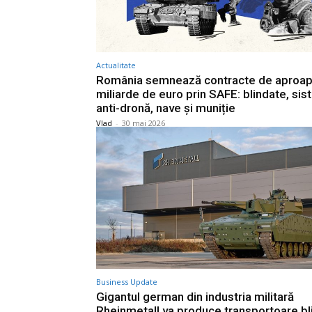
Actualitate
România semnează contracte de aproap
miliarde de euro prin SAFE: blindate, si
anti-dronă, nave și muniție
Vlad
-
30 mai 2026
Business Update
Gigantul german din industria militară
Rheinmetall va produce transportoare bl