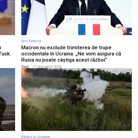
Știri Externe
u
Macron nu exclude trimiterea de trupe
Tusk.
occidentale în Ucraina. „Ne vom asigura că
Rusia nu poate câștiga acest război”
Vlad
-
27 februarie 2024
Război în Ucraina