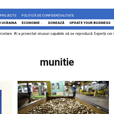
 PROJECTS
POLITICĂ DE CONFIDENȚIALITATE
N UCRAINA
ECONOMIE
DONEAZĂ
UPDATE YOUR BUSINESS
etare: AI a proiectat virusuri capabile să se reproducă. Experții cer
zează legea decarbonizării adoptată de Parlament. CE: Există riscul ca
munitie