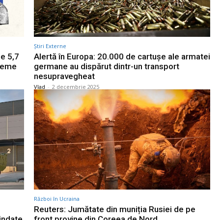
Știri Externe
e 5,7
Alertă în Europa: 20.000 de cartușe ale armatei
steme
germane au dispărut dintr-un transport
nesupravegheat
Vlad
-
2 decembrie 2025
Război în Ucraina
Reuters: Jumătate din muniția Rusiei de pe
indate
front provine din Coreea de Nord