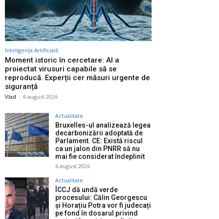
Inteligența Artificială
Moment istoric în cercetare: AI a
proiectat virusuri capabile să se
reproducă. Experții cer măsuri urgente de
siguranță
Vlad
-
6 august 2026
Actualitate
Bruxelles-ul analizează legea
decarbonizării adoptată de
Parlament. CE: Există riscul
ca un jalon din PNRR să nu
mai fie considerat îndeplinit
6 august 2026
Actualitate
ÎCCJ dă undă verde
procesului: Călin Georgescu
și Horațiu Potra vor fi judecați
pe fond în dosarul privind