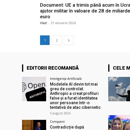
Document: UE a trimis până acum în Ucr
ajutor militar în valoare de 28 de miliard
euro
Vlad
-
31 ianuarie 2024
1
2
EDITORII RECOMANDĂ
CELE M
Inteligența Artificială
Modelele AI devin tot mai
greu de controlat.
Anthropic a creat profiluri
false și a furat identitatea
unor persoane într-o
tentativă de atac cibernetic
5 august 2026
Companii
Contradicție după