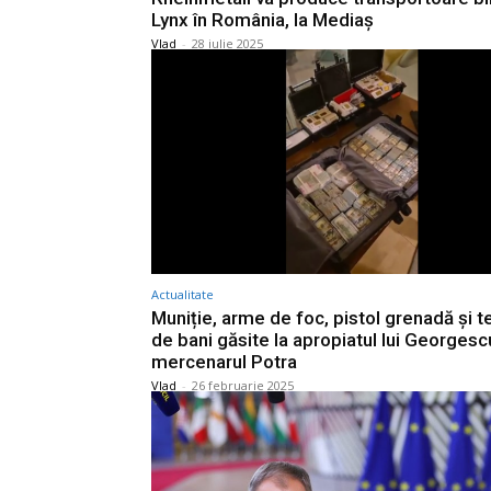
Lynx în România, la Mediaș
Vlad
-
28 iulie 2025
Actualitate
Muniție, arme de foc, pistol grenadă și t
de bani găsite la apropiatul lui Georgesc
mercenarul Potra
Vlad
-
26 februarie 2025