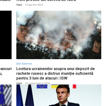
Vlad
-
15 aprilie 2025
Știri Externe
eancuri
Lovitura ucrainenilor asupra unui depozit de
u,
rachete rusesc a distrus muniție suficientă
pentru 3 luni de atacuri | ISW
Vlad
-
23 septembrie 2024