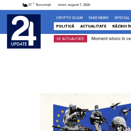
C
27
București
vineri, august 7, 2026
CRYPTO SCAM
FAKE NEWS
SPECIAL
POLITICĂ
ACTUALITATE
RĂZBOI Î
Moment istoric în cerc
Bruxelles-ul anali
DE ACTUALITATE
îndeplinit