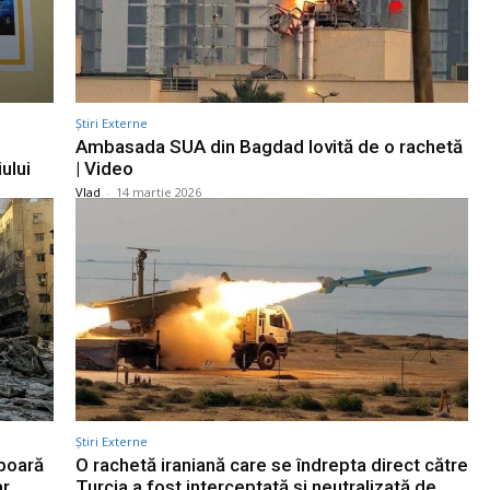
Știri Externe
Ambasada SUA din Bagdad lovită de o rachetă
ului
| Video
Vlad
-
14 martie 2026
Știri Externe
oboară
O rachetă iraniană care se îndrepta direct către
ar
Turcia a fost interceptată și neutralizată de