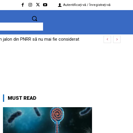
Autentificați-vă / Înregistrați-vă
un jalon din PNRR să nu mai fie considerat
MUST READ