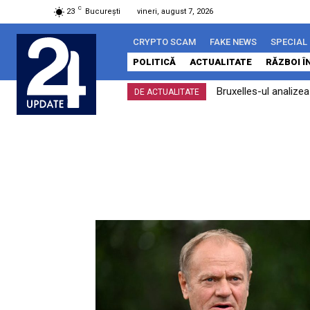
C
23
București
vineri, august 7, 2026
CRYPTO SCAM
FAKE NEWS
SPECIAL
POLITICĂ
ACTUALITATE
RĂZBOI Î
Bruxelles-ul analize
DE ACTUALITATE
îndeplinit