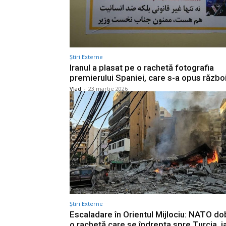
Știri Externe
Iranul a plasat pe o rachetă fotografia
premierului Spaniei, care s-a opus război
Vlad
-
23 martie 2026
Știri Externe
Escaladare în Orientul Mijlociu: NATO d
o rachetă care se îndrepta spre Turcia, i