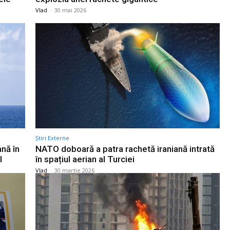
Vlad
-
30 mai 2026
Știri Externe
ană în
NATO doboară a patra rachetă iraniană intrată
l
în spațiul aerian al Turciei
Vlad
-
30 martie 2026