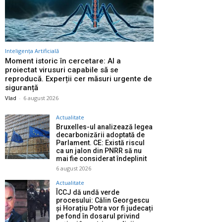
Inteligența Artificială
Moment istoric în cercetare: AI a
proiectat virusuri capabile să se
reproducă. Experții cer măsuri urgente de
siguranță
Vlad
-
6 august 2026
Actualitate
Bruxelles-ul analizează legea
decarbonizării adoptată de
Parlament. CE: Există riscul
ca un jalon din PNRR să nu
mai fie considerat îndeplinit
6 august 2026
Actualitate
ÎCCJ dă undă verde
procesului: Călin Georgescu
și Horațiu Potra vor fi judecați
pe fond în dosarul privind