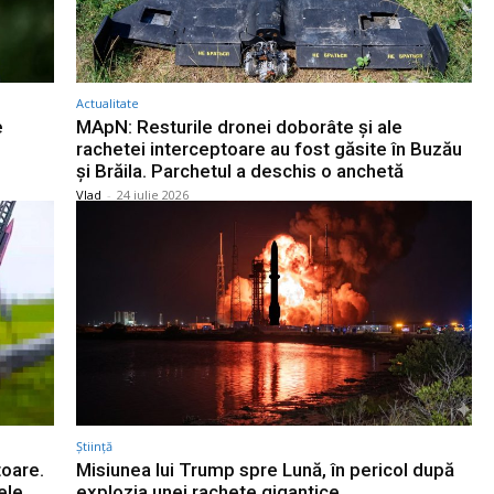
Actualitate
e
MApN: Resturile dronei doborâte și ale
rachetei interceptoare au fost găsite în Buzău
și Brăila. Parchetul a deschis o anchetă
Vlad
-
24 iulie 2026
Știință
toare.
Misiunea lui Trump spre Lună, în pericol după
ele
explozia unei rachete gigantice