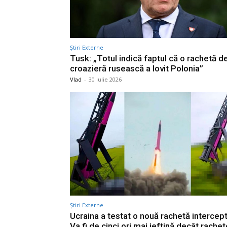
Știri Externe
Tusk: „Totul indică faptul că o rachetă d
croazieră rusească a lovit Polonia”
Vlad
-
30 iulie 2026
Știri Externe
Ucraina a testat o nouă rachetă intercep
Va fi de cinci ori mai ieftină decât rachet