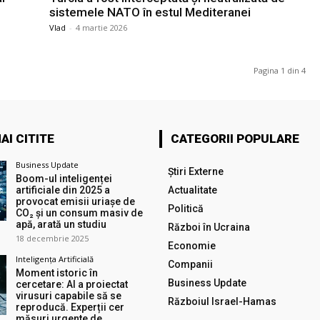
sistemele NATO în estul Mediteranei
Vlad
-
4 martie 2026
Pagina 1 din 4
AI CITITE
CATEGORII POPULARE
Business Update
Știri Externe
Boom-ul inteligenței
artificiale din 2025 a
Actualitate
provocat emisii uriașe de
Politică
CO₂ și un consum masiv de
apă, arată un studiu
Război în Ucraina
18 decembrie 2025
Economie
Inteligența Artificială
Companii
Moment istoric în
Business Update
cercetare: AI a proiectat
virusuri capabile să se
Războiul Israel-Hamas
reproducă. Experții cer
măsuri urgente de