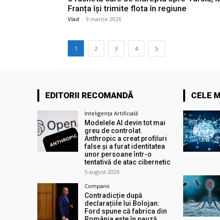
Franța își trimite flota în regiune
Vlad
-
9 martie 2026
1
2
3
4
EDITORII RECOMANDĂ
CELE M
Inteligența Artificială
Modelele AI devin tot mai
greu de controlat.
Anthropic a creat profiluri
false și a furat identitatea
unor persoane într-o
tentativă de atac cibernetic
5 august 2026
Companii
Contradicție după
declarațiile lui Bolojan:
Ford spune că fabrica din
România este în pauză