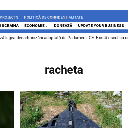
 PROJECTS
POLITICĂ DE CONFIDENȚIALITATE
N UCRAINA
ECONOMIE
DONEAZĂ
UPDATE YOUR BUSINESS
ază legea decarbonizării adoptată de Parlament. CE: Există riscul ca 
racheta