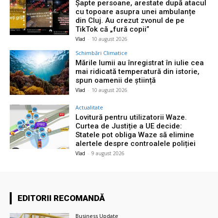
Șapte persoane, arestate după atacul
cu topoare asupra unei ambulanțe
din Cluj. Au crezut zvonul de pe
TikTok că „fură copii”
Vlad
-
10 august 2026
Schimbări Climatice
Mările lumii au înregistrat în iulie cea
mai ridicată temperatură din istorie,
spun oamenii de știință
Vlad
-
10 august 2026
Actualitate
Lovitură pentru utilizatorii Waze.
Curtea de Justiție a UE decide:
Statele pot obliga Waze să elimine
alertele despre controalele poliției
Vlad
-
9 august 2026
EDITORII RECOMANDĂ
Business Update