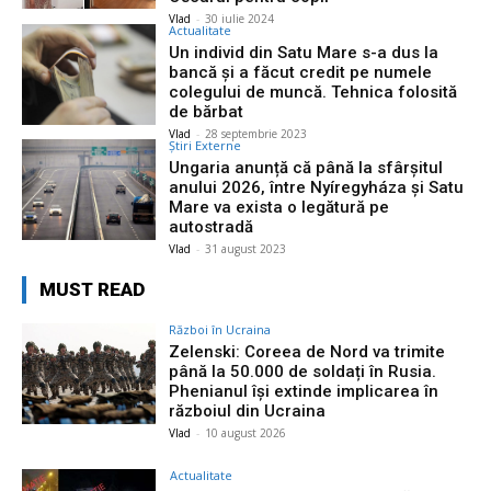
Vlad
-
30 iulie 2024
Actualitate
Un individ din Satu Mare s-a dus la
bancă și a făcut credit pe numele
colegului de muncă. Tehnica folosită
de bărbat
Vlad
-
28 septembrie 2023
Știri Externe
Ungaria anunță că până la sfârşitul
anului 2026, între Nyíregyháza şi Satu
Mare va exista o legătură pe
autostradă
Vlad
-
31 august 2023
MUST READ
Război în Ucraina
Zelenski: Coreea de Nord va trimite
până la 50.000 de soldați în Rusia.
Phenianul își extinde implicarea în
războiul din Ucraina
Vlad
-
10 august 2026
Actualitate