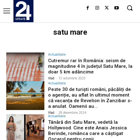
satu mare
Actualitate
Cutremur rar în România: seism de
magnitudine 4 în județul Satu Mare, la
doar 5 km adâncime
Vlad
-
15 octombrie 2025
Actualitate
Peste 30 de turiști români, păcăliți de
o agenție, au aflat în ultimul moment
că vacanța de Revelion în Zanzibar s-
a anulat. Oamenii au...
Vlad
-
28 decembrie 2024
Actualitate
Tânără din Satu Mare, vedetă la
Hollywood. Cine este Anais Jessica
Berinde, românca care a câștigat
Oscarul pentru copii