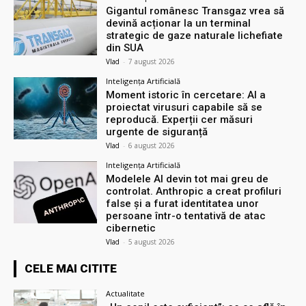
Gigantul românesc Transgaz vrea să
devină acționar la un terminal
strategic de gaze naturale lichefiate
din SUA
Vlad
-
7 august 2026
Inteligența Artificială
Moment istoric în cercetare: AI a
proiectat virusuri capabile să se
reproducă. Experții cer măsuri
urgente de siguranță
Vlad
-
6 august 2026
Inteligența Artificială
Modelele AI devin tot mai greu de
controlat. Anthropic a creat profiluri
false și a furat identitatea unor
persoane într-o tentativă de atac
cibernetic
Vlad
-
5 august 2026
CELE MAI CITITE
Actualitate