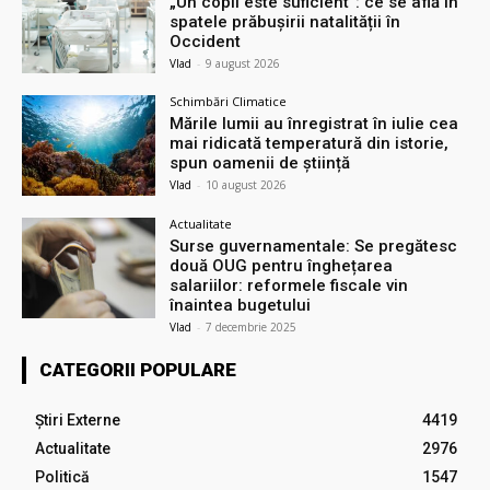
„Un copil este suficient”: ce se află în
spatele prăbușirii natalității în
Occident
Vlad
-
9 august 2026
Schimbări Climatice
Mările lumii au înregistrat în iulie cea
mai ridicată temperatură din istorie,
spun oamenii de știință
Vlad
-
10 august 2026
Actualitate
Surse guvernamentale: Se pregătesc
două OUG pentru înghețarea
salariilor: reformele fiscale vin
înaintea bugetului
Vlad
-
7 decembrie 2025
CATEGORII POPULARE
Știri Externe
4419
Actualitate
2976
Politică
1547