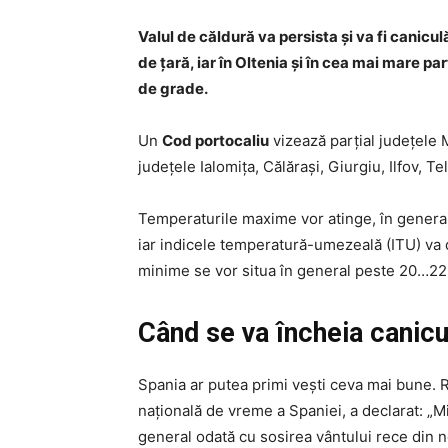
Valul de căldură va persista şi va fi canicu
de ţară, iar în Oltenia şi în cea mai mare 
de grade.
Un
Cod portocaliu
vizează parţial judeţele 
judeţele Ialomiţa, Călăraşi, Giurgiu, Ilfov, T
Temperaturile maxime vor atinge, în general
iar indicele temperatură-umezeală (ITU) va d
minime se vor situa în general peste 20…22
Când se va încheia canicu
Spania ar putea primi vești ceva mai bune.
națională de vreme a Spaniei, a declarat: „M
general odată cu sosirea vântului rece din no