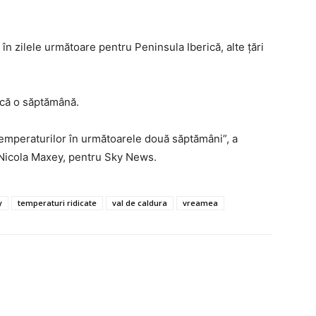
în zilele următoare pentru Peninsula Iberică, alte ţări
încă o săptămână.
emperaturilor în următoarele două săptămâni”, a
, Nicola Maxey, pentru Sky News.
y
temperaturi ridicate
val de caldura
vreamea