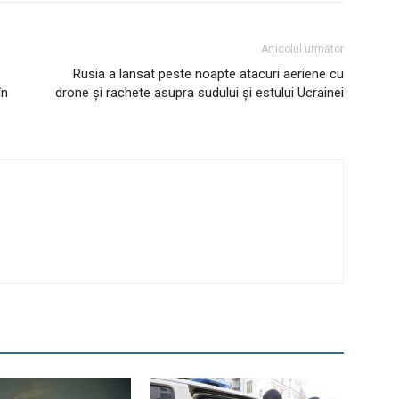
Articolul următor
Rusia a lansat peste noapte atacuri aeriene cu
în
drone şi rachete asupra sudului şi estului Ucrainei