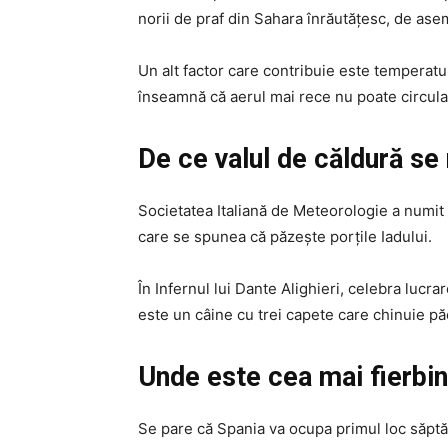
norii de praf din Sahara înrăutățesc, de ase
Un alt factor care contribuie este temperatu
înseamnă că aerul mai rece nu poate circula 
De ce valul de căldură s
Societatea Italiană de Meteorologie a numit
care se spunea că păzește porțile Iadului.
În Infernul lui Dante Alighieri, celebra lucra
este un câine cu trei capete care chinuie păcă
Unde este cea mai fierbin
Se pare că Spania va ocupa primul loc săptăm