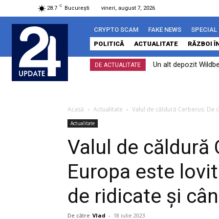
C
28.7
București
vineri, august 7, 2026
CRYPTO SCAM
FAKE NEWS
SPECIAL
POLITICĂ
ACTUALITATE
RĂZBOI Î
Un alt depozit Wildbe
DE ACTUALITATE
Acasă
Actualitate
Valul de căldură Cerberus: De c
Actualitate
Valul de căldură
Europa este lovi
de ridicate și câ
De către
Vlad
-
18 iulie 2023