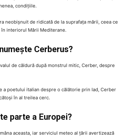
menea, condițiile.
ra neobișnuit de ridicată de la suprafața mării, ceea ce
în interiorul Mării Mediterane.
e numește Cerberus?
 valul de căldură după monstrul mitic, Cerber, despre
re a poetului italian despre o călătorie prin Iad, Cerber
toși în al treilea cerc.
te parte a Europei?
âna aceasta, iar serviciul meteo al țării avertizează