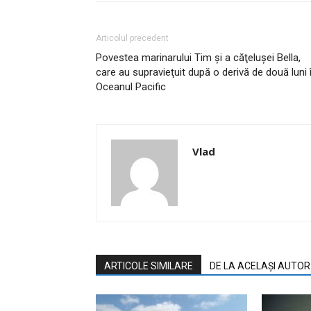
Articolul precedent
Povestea marinarului Tim şi a căţelușei Bella,
care au supravieţuit după o derivă de două luni 
Oceanul Pacific
Vlad
ARTICOLE SIMILARE
DE LA ACELAȘI AUTOR