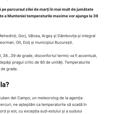
lă pe parcursul zilei de marţi în mai mult de jumătate
parte a Munteniei temperaturile maxime vor ajunge la 39
Mehedinţi, Gorj, Vâlcea, Argeş şi Dâmboviţa şi integral
eleorman, Olt, Dolj şi municipiul Bucureşti.
, 38…39 de grade, disconfortul termic va fi accentuat,
epăşi pragul critic de 80 de unităţi. Temperaturile
 de grade.
la?
 Ruben del Campo, un meteorolog de la agenția
iercuri, ne așteptăm ca temperaturile să scadă în
rd și est, cu excepția sud-estului și a sudului