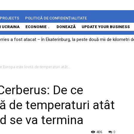
 PROJECTS
POLITICĂ DE CONFIDENȚIALITATE
N UCRAINA
ECONOMIE
DONEAZĂ
UPDATE YOUR BUSINESS
rries a fost atacat – în Ekaterinburg, la peste două mii de kilometri 
e Europa este lovită de temperaturi atât...
 Cerberus: De ce
tă de temperaturi atât
nd se va termina
406
0