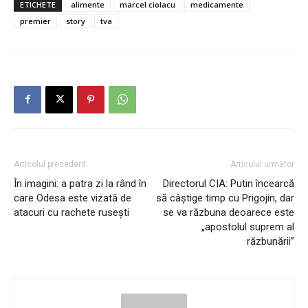
ETICHETE
alimente
marcel ciolacu
medicamente
premier
story
tva
Articolul precedent
Articolul următor
În imagini: a patra zi la rând în
Directorul CIA: Putin încearcă
care Odesa este vizată de
să câștige timp cu Prigojin, dar
atacuri cu rachete rusești
se va răzbuna deoarece este
„apostolul suprem al
răzbunării”