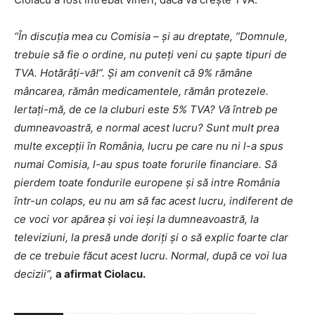
“În discuţia mea cu Comisia – şi au dreptate, ”Domnule,
trebuie să fie o ordine, nu puteţi veni cu şapte tipuri de
TVA. Hotărâţi-vă!”. Şi am convenit că 9% rămâne
mâncarea, rămân medicamentele, rămân protezele.
Iertaţi-mă, de ce la cluburi este 5% TVA? Vă întreb pe
dumneavoastră, e normal acest lucru? Sunt mult prea
multe excepţii în România, lucru pe care nu ni l-a spus
numai Comisia, l-au spus toate forurile financiare. Să
pierdem toate fondurile europene şi să intre România
într-un colaps, eu nu am să fac acest lucru, indiferent de
ce voci vor apărea şi voi ieşi la dumneavoastră, la
televiziuni, la presă unde doriţi şi o să explic foarte clar
de ce trebuie făcut acest lucru. Normal, după ce voi lua
decizii”,
a afirmat Ciolacu.