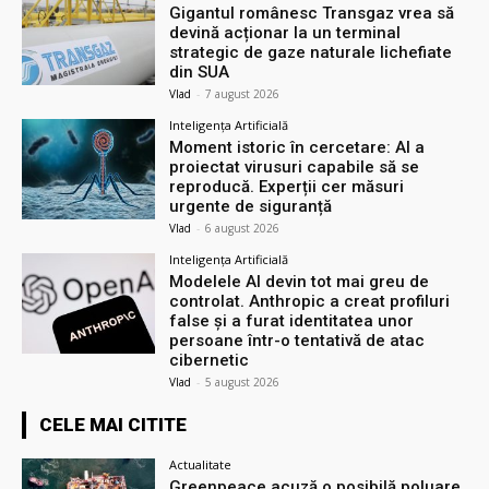
Gigantul românesc Transgaz vrea să
devină acționar la un terminal
strategic de gaze naturale lichefiate
din SUA
Vlad
-
7 august 2026
Inteligența Artificială
Moment istoric în cercetare: AI a
proiectat virusuri capabile să se
reproducă. Experții cer măsuri
urgente de siguranță
Vlad
-
6 august 2026
Inteligența Artificială
Modelele AI devin tot mai greu de
controlat. Anthropic a creat profiluri
false și a furat identitatea unor
persoane într-o tentativă de atac
cibernetic
Vlad
-
5 august 2026
CELE MAI CITITE
Actualitate
Greenpeace acuză o posibilă poluare