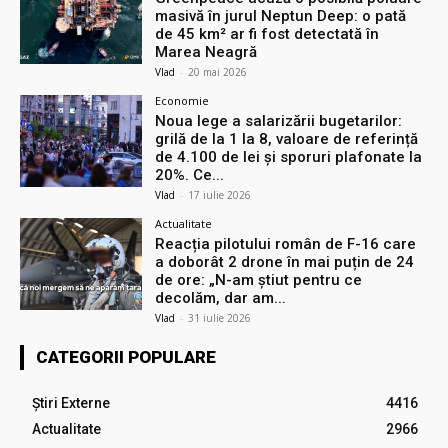
masivă în jurul Neptun Deep: o pată
de 45 km² ar fi fost detectată în
Marea Neagră
Vlad
-
20 mai 2026
Economie
Noua lege a salarizării bugetarilor:
grilă de la 1 la 8, valoare de referință
de 4.100 de lei și sporuri plafonate la
20%. Ce...
Vlad
-
17 iulie 2026
Actualitate
Reacția pilotului român de F-16 care
a doborât 2 drone în mai puțin de 24
de ore: „N-am știut pentru ce
decolăm, dar am...
Vlad
-
31 iulie 2026
CATEGORII POPULARE
Știri Externe
4416
Actualitate
2966