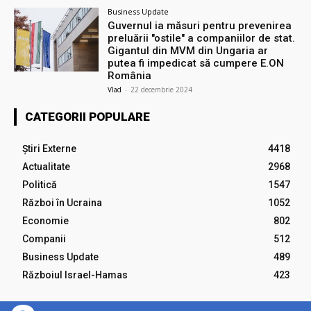
Business Update
Guvernul ia măsuri pentru prevenirea
preluării ″ostile″ a companiilor de stat.
Gigantul din MVM din Ungaria ar
putea fi impedicat să cumpere E.ON
România
Vlad
-
22 decembrie 2024
CATEGORII POPULARE
Știri Externe
4418
Actualitate
2968
Politică
1547
Război în Ucraina
1052
Economie
802
Companii
512
Business Update
489
Războiul Israel-Hamas
423