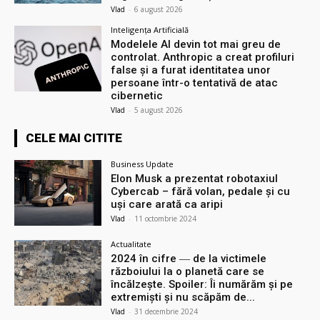
Vlad
-
6 august 2026
Inteligența Artificială
Modelele AI devin tot mai greu de
controlat. Anthropic a creat profiluri
false și a furat identitatea unor
persoane într-o tentativă de atac
cibernetic
Vlad
-
5 august 2026
CELE MAI CITITE
Business Update
Elon Musk a prezentat robotaxiul
Cyberсab – fără volan, pedale și cu
uși care arată ca aripi
Vlad
-
11 octombrie 2024
Actualitate
2024 în cifre ― de la victimele
războiului la o planetă care se
încălzește. Spoiler: Îi numărăm și pe
extremiști și nu scăpăm de...
Vlad
-
31 decembrie 2024