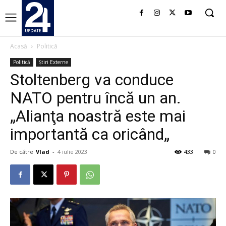
Acasă
Politică
Politică
Știri Externe
Stoltenberg va conduce
NATO pentru încă un an.
„Alianţa noastră este mai
importantă ca oricând„
De către
Vlad
-
4 iulie 2023
433
0