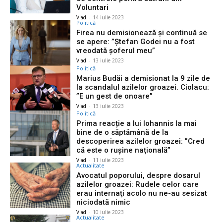
Voluntari
Vlad
-
14 iulie 2023
Politică
Firea nu demisionează și continuă se
se apere: ”Ştefan Godei nu a fost
vreodată şoferul meu”
Vlad
-
13 iulie 2023
Politică
Marius Budăi a demisionat la 9 zile de
la scandalul azilelor groazei. Ciolacu:
”E un gest de onoare”
Vlad
-
13 iulie 2023
Politică
Prima reacție a lui Iohannis la mai
bine de o săptămână de la
descoperirea azilelor groazei: ”Cred
că este o ruşine naţională”
Vlad
-
11 iulie 2023
Actualitate
Avocatul poporului, despre dosarul
azilelor groazei: Rudele celor care
erau internaţi acolo nu ne-au sesizat
niciodată nimic
Vlad
-
10 iulie 2023
Actualitate