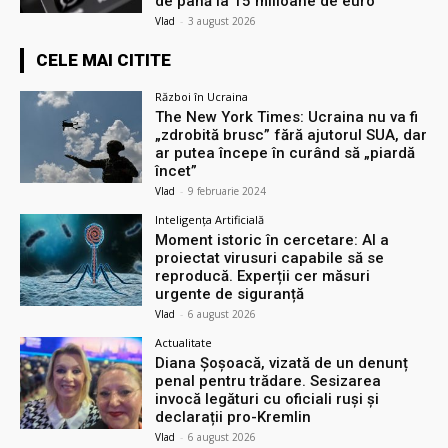
de până la 15 milioane de euro
Vlad
-
3 august 2026
CELE MAI CITITE
Război în Ucraina
The New York Times: Ucraina nu va fi
„zdrobită brusc” fără ajutorul SUA, dar
ar putea începe în curând să „piardă
încet”
Vlad
-
9 februarie 2024
Inteligența Artificială
Moment istoric în cercetare: AI a
proiectat virusuri capabile să se
reproducă. Experții cer măsuri
urgente de siguranță
Vlad
-
6 august 2026
Actualitate
Diana Șoșoacă, vizată de un denunț
penal pentru trădare. Sesizarea
invocă legături cu oficiali ruși și
declarații pro-Kremlin
Vlad
-
6 august 2026