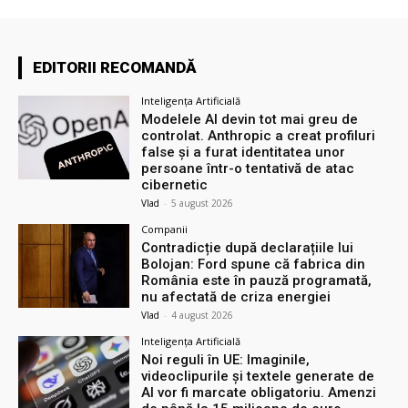
EDITORII RECOMANDĂ
Inteligența Artificială
Modelele AI devin tot mai greu de
controlat. Anthropic a creat profiluri
false și a furat identitatea unor
persoane într-o tentativă de atac
cibernetic
Vlad
-
5 august 2026
Companii
Contradicție după declarațiile lui
Bolojan: Ford spune că fabrica din
România este în pauză programată,
nu afectată de criza energiei
Vlad
-
4 august 2026
Inteligența Artificială
Noi reguli în UE: Imaginile,
videoclipurile și textele generate de
AI vor fi marcate obligatoriu. Amenzi