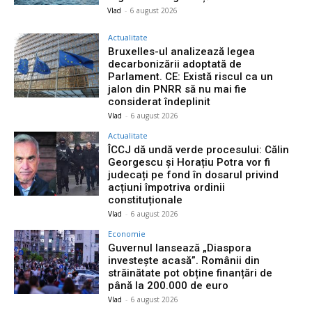
Vlad
-
6 august 2026
Actualitate
Bruxelles-ul analizează legea
decarbonizării adoptată de
Parlament. CE: Există riscul ca un
jalon din PNRR să nu mai fie
considerat îndeplinit
Vlad
-
6 august 2026
Actualitate
ÎCCJ dă undă verde procesului: Călin
Georgescu și Horațiu Potra vor fi
judecați pe fond în dosarul privind
acțiuni împotriva ordinii
constituționale
Vlad
-
6 august 2026
Economie
Guvernul lansează „Diaspora
investește acasă”. Românii din
străinătate pot obține finanțări de
până la 200.000 de euro
Vlad
-
6 august 2026