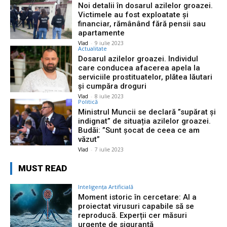
Noi detalii în dosarul azilelor groazei.
Victimele au fost exploatate şi
financiar, rămânând fără pensii sau
apartamente
Vlad
-
9 iulie 2023
Actualitate
Dosarul azilelor groazei. Individul
care conducea afacerea apela la
serviciile prostituatelor, plătea lăutari
şi cumpăra droguri
Vlad
-
8 iulie 2023
Politică
Ministrul Muncii se declară ”supărat și
indignat” de situația azilelor groazei.
Budăi: ”Sunt șocat de ceea ce am
văzut”
Vlad
-
7 iulie 2023
MUST READ
Inteligența Artificială
Moment istoric în cercetare: AI a
proiectat virusuri capabile să se
reproducă. Experții cer măsuri
urgente de siguranță