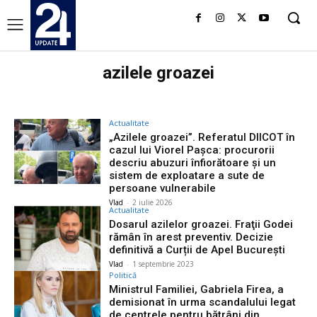
azilele groazei
Actualitate
„Azilele groazei”. Referatul DIICOT în
cazul lui Viorel Pașca: procurorii
descriu abuzuri înfiorătoare și un
sistem de exploatare a sute de
persoane vulnerabile
Vlad
-
2 iulie 2026
Actualitate
Dosarul azilelor groazei. Fraţii Godei
rămân în arest preventiv. Decizie
definitivă a Curții de Apel București
Vlad
-
1 septembrie 2023
Politică
Ministrul Familiei, Gabriela Firea, a
demisionat în urma scandalului legat
de centrele pentru bătrâni din