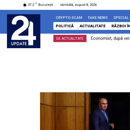
C
37.2
București
sâmbătă, august 8, 2026
CRYPTO SCAM
FAKE NEWS
SPECIAL
POLITICĂ
ACTUALITATE
RĂZBOI Î
Economist, după verdi
DE ACTUALITATE