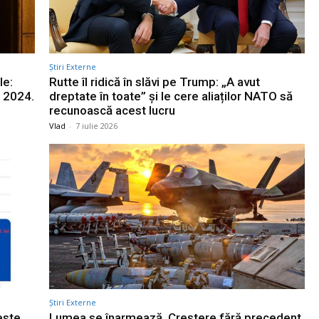
Știri Externe
le:
Rutte îl ridică în slăvi pe Trump: „A avut
e 2024.
dreptate în toate” și le cere aliaților NATO să
recunoască acest lucru
Vlad
-
7 iulie 2026
Știri Externe
este
Lumea se înarmează. Creștere fără precedent