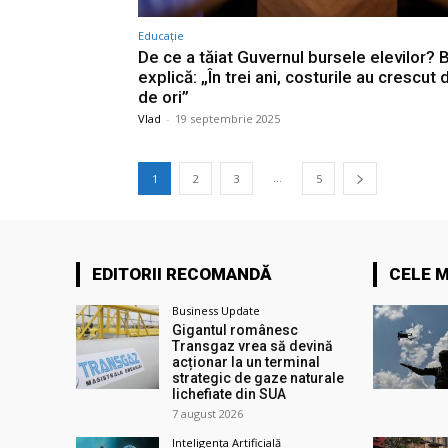
Educație
De ce a tăiat Guvernul bursele elevilor? 
explică: „În trei ani, costurile au crescut
de ori”
Vlad
-
19 septembrie 2025
...
1
2
3
5
EDITORII RECOMANDĂ
CELE M
Business Update
Gigantul românesc
Transgaz vrea să devină
acționar la un terminal
strategic de gaze naturale
lichefiate din SUA
7 august 2026
Inteligența Artificială