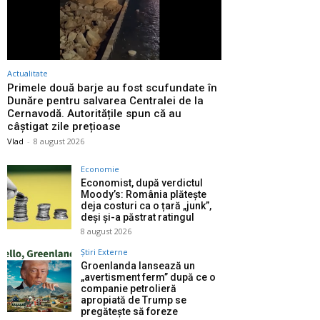
Actualitate
Primele două barje au fost scufundate în
Dunăre pentru salvarea Centralei de la
Cernavodă. Autoritățile spun că au
câștigat zile prețioase
Vlad
-
8 august 2026
Economie
Economist, după verdictul
Moody’s: România plătește
deja costuri ca o țară „junk”,
deși și-a păstrat ratingul
8 august 2026
Știri Externe
Groenlanda lansează un
„avertisment ferm” după ce o
companie petrolieră
apropiată de Trump se
pregătește să foreze