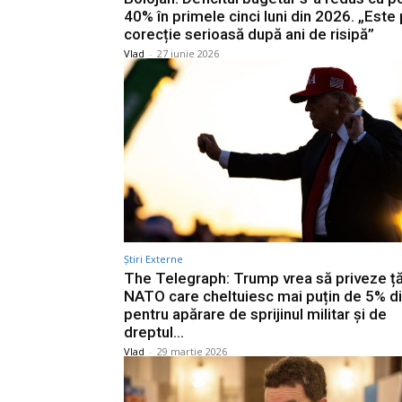
40% în primele cinci luni din 2026. „Este
corecție serioasă după ani de risipă”
Vlad
-
27 iunie 2026
Știri Externe
The Telegraph: Trump vrea să priveze ță
NATO care cheltuiesc mai puțin de 5% di
pentru apărare de sprijinul militar și de
dreptul...
Vlad
-
29 martie 2026