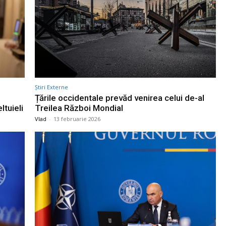
Știri Externe
Țările occidentale prevăd venirea celui de-al
ltuieli
Treilea Război Mondial
Vlad
-
13 februarie 2026