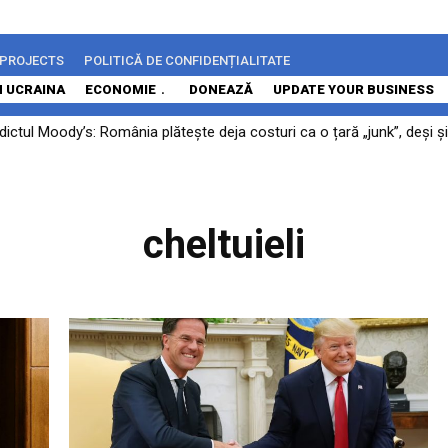
 PROJECTS
POLITICĂ DE CONFIDENȚIALITATE
N UCRAINA
ECONOMIE
DONEAZĂ
UPDATE YOUR BUSINESS
ctul Moody’s: România plătește deja costuri ca o țară „junk”, deși și
cheltuieli