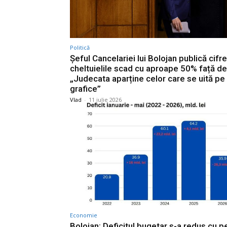
Politică
Șeful Cancelariei lui Bolojan publică cifre
cheltuielile scad cu aproape 50% față d
„Judecata aparține celor care se uită pe
grafice”
Vlad
-
11 iulie 2026
Economie
Bolojan: Deficitul bugetar s-a redus cu p