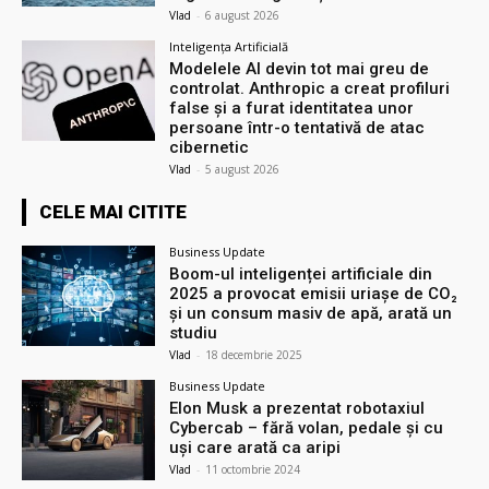
Vlad
-
6 august 2026
Inteligența Artificială
Modelele AI devin tot mai greu de
controlat. Anthropic a creat profiluri
false și a furat identitatea unor
persoane într-o tentativă de atac
cibernetic
Vlad
-
5 august 2026
CELE MAI CITITE
Business Update
Boom-ul inteligenței artificiale din
2025 a provocat emisii uriașe de CO₂
și un consum masiv de apă, arată un
studiu
Vlad
-
18 decembrie 2025
Business Update
Elon Musk a prezentat robotaxiul
Cyberсab – fără volan, pedale și cu
uși care arată ca aripi
Vlad
-
11 octombrie 2024