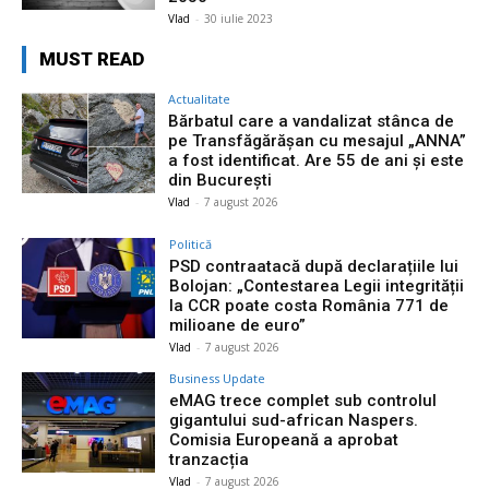
Vlad
-
30 iulie 2023
MUST READ
Actualitate
Bărbatul care a vandalizat stânca de
pe Transfăgărășan cu mesajul „ANNA”
a fost identificat. Are 55 de ani și este
din București
Vlad
-
7 august 2026
Politică
PSD contraatacă după declarațiile lui
Bolojan: „Contestarea Legii integrității
la CCR poate costa România 771 de
milioane de euro”
Vlad
-
7 august 2026
Business Update
eMAG trece complet sub controlul
gigantului sud-african Naspers.
Comisia Europeană a aprobat
tranzacția
Vlad
-
7 august 2026