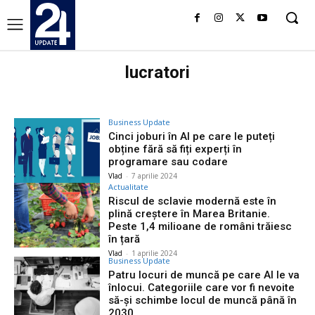
lucratori
Business Update
Cinci joburi în AI pe care le puteți
obține fără să fiți experți în
programare sau codare
Vlad
-
7 aprilie 2024
Actualitate
Riscul de sclavie modernă este în
plină creștere în Marea Britanie.
Peste 1,4 milioane de români trăiesc
în țară
Vlad
-
1 aprilie 2024
Business Update
Patru locuri de muncă pe care AI le va
înlocui. Categoriile care vor fi nevoite
să-și schimbe locul de muncă până în
2030