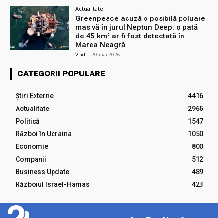
Actualitate
Greenpeace acuză o posibilă poluare
masivă în jurul Neptun Deep: o pată
de 45 km² ar fi fost detectată în
Marea Neagră
Vlad
-
20 mai 2026
CATEGORII POPULARE
Știri Externe
4416
Actualitate
2965
Politică
1547
Război în Ucraina
1050
Economie
800
Companii
512
Business Update
489
Războiul Israel-Hamas
423