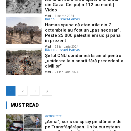
din Gaza. Cel puțin 112 au murit |
Video
Vlad
-
1 martie 2024
Războiul Israel-Hamas
Hamas spune că atacurile din 7
octombrie au fost un „pas necesar”.
Peste 25.000 palestinieni uciși până
în prezent
Vlad
-
21 ianuarie 2024
Războiul Israel-Hamas
Șeful ONU condamnă Israelul pentru
„uciderea la o scară fără precedent a
civililor”
Vlad
-
21 ianuarie 2024
1
2
3
MUST READ
Actualitate
„Anna”, scris cu spray pe stâncile de
pe Transfăgărășan. Un bucureștean