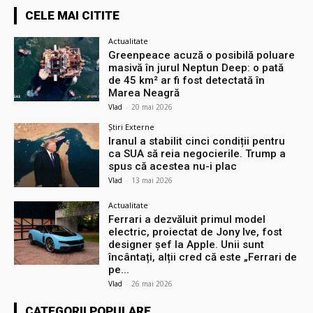
CELE MAI CITITE
Actualitate
Greenpeace acuză o posibilă poluare
masivă în jurul Neptun Deep: o pată
de 45 km² ar fi fost detectată în
Marea Neagră
Vlad
-
20 mai 2026
Știri Externe
Iranul a stabilit cinci condiții pentru
ca SUA să reia negocierile. Trump a
spus că acestea nu-i plac
Vlad
-
13 mai 2026
Actualitate
Ferrari a dezvăluit primul model
electric, proiectat de Jony Ive, fost
designer șef la Apple. Unii sunt
încântați, alții cred că este „Ferrari de
pe...
Vlad
-
26 mai 2026
CATEGORII POPULARE