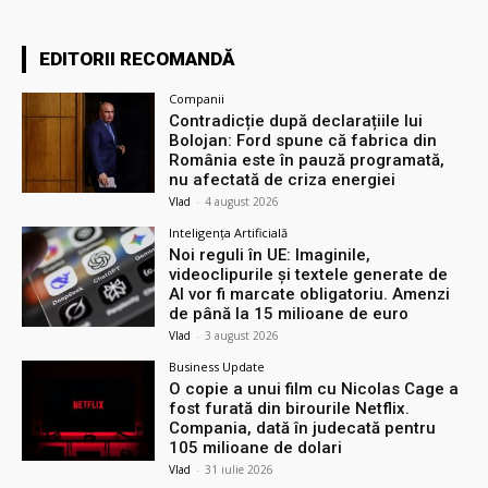
EDITORII RECOMANDĂ
Companii
Contradicție după declarațiile lui
Bolojan: Ford spune că fabrica din
România este în pauză programată,
nu afectată de criza energiei
Vlad
-
4 august 2026
Inteligența Artificială
Noi reguli în UE: Imaginile,
videoclipurile și textele generate de
AI vor fi marcate obligatoriu. Amenzi
de până la 15 milioane de euro
Vlad
-
3 august 2026
Business Update
O copie a unui film cu Nicolas Cage a
fost furată din birourile Netflix.
Compania, dată în judecată pentru
105 milioane de dolari
Vlad
-
31 iulie 2026