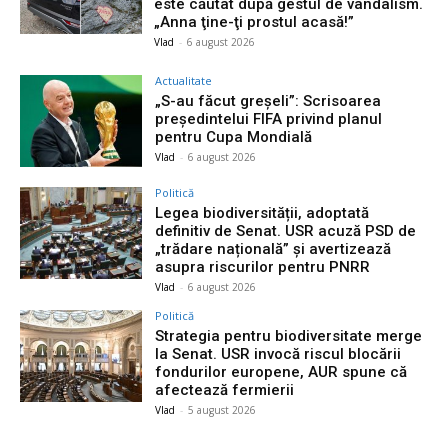
este căutat după gestul de vandalism.
„Anna ţine-ţi prostul acasă!”
Vlad
-
6 august 2026
Actualitate
„S-au făcut greșeli”: Scrisoarea
președintelui FIFA privind planul
pentru Cupa Mondială
Vlad
-
6 august 2026
Politică
Legea biodiversității, adoptată
definitiv de Senat. USR acuză PSD de
„trădare națională” și avertizează
asupra riscurilor pentru PNRR
Vlad
-
6 august 2026
Politică
Strategia pentru biodiversitate merge
la Senat. USR invocă riscul blocării
fondurilor europene, AUR spune că
afectează fermierii
Vlad
-
5 august 2026