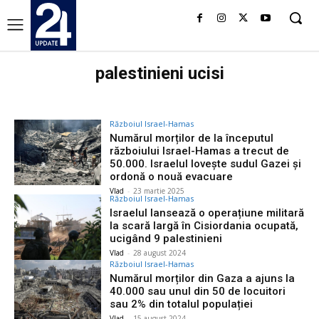
palestinieni ucisi
Războiul Israel-Hamas
Numărul morților de la începutul
războiului Israel-Hamas a trecut de
50.000. Israelul lovește sudul Gazei și
ordonă o nouă evacuare
Vlad
-
23 martie 2025
Războiul Israel-Hamas
Israelul lansează o operațiune militară
la scară largă în Cisiordania ocupată,
ucigând 9 palestinieni
Vlad
-
28 august 2024
Războiul Israel-Hamas
Numărul morților din Gaza a ajuns la
40.000 sau unul din 50 de locuitori
sau 2% din totalul populației
Vlad
-
15 august 2024