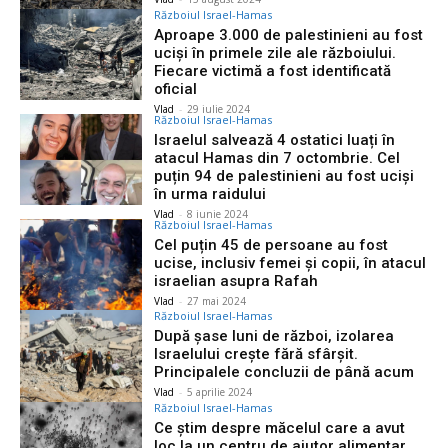
Războiul Israel-Hamas
Aproape 3.000 de palestinieni au fost
uciși în primele zile ale războiului.
Fiecare victimă a fost identificată
oficial
Vlad
-
29 iulie 2024
Războiul Israel-Hamas
Israelul salvează 4 ostatici luați în
atacul Hamas din 7 octombrie. Cel
puțin 94 de palestinieni au fost uciși
în urma raidului
Vlad
-
8 iunie 2024
Războiul Israel-Hamas
Cel puțin 45 de persoane au fost
ucise, inclusiv femei și copii, în atacul
israelian asupra Rafah
Vlad
-
27 mai 2024
Războiul Israel-Hamas
După șase luni de război, izolarea
Israelului crește fără sfârșit.
Principalele concluzii de până acum
Vlad
-
5 aprilie 2024
Războiul Israel-Hamas
Ce știm despre măcelul care a avut
loc la un centru de ajutor alimentar