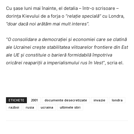
Cu şase luni mai înainte, el detalia – într-o scrisoare –
dorinţa Kievului de a forja o
”relaţie specială”
cu Londra,
”doar dacă noi arătăm mai mult interes”.
”O consolidare a democraţiei şi economiei care se clatină
ale Ucrainei creşte stabilitatea viitoarelor frontiere din Est
ale UE şi constituie o barieră formidabilă împotriva
oricărei reapariţii a imperialismului rus în Vest”
, scria el.
ETICHETE
2001
documente desecretizate
invazie
londra
razboi
rusia
ucraina
ultimele stiri