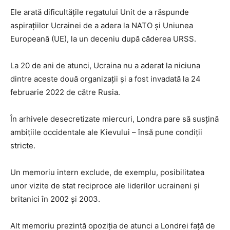
Ele arată dificultăţile regatului Unit de a răspunde
aspiraţiilor Ucrainei de a adera la NATO şi Uniunea
Europeană (UE), la un deceniu după căderea URSS.
La 20 de ani de atunci, Ucraina nu a aderat la niciuna
dintre aceste două organizaţii şi a fost invadată la 24
februarie 2022 de către Rusia.
În arhivele desecretizate miercuri, Londra pare să susţină
ambiţiile occidentale ale Kievului – însă pune condiţii
stricte.
Un memoriu intern exclude, de exemplu, posibilitatea
unor vizite de stat reciproce ale liderilor ucraineni şi
britanici în 2002 şi 2003.
Alt memoriu prezintă opoziţia de atunci a Londrei faţă de