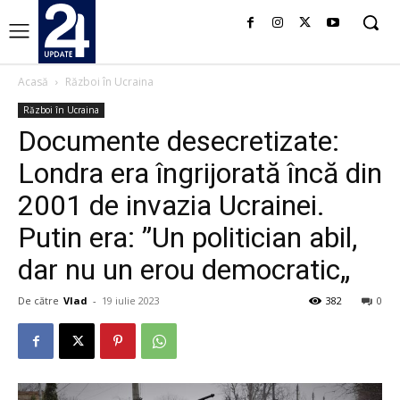
Acasă
Război în Ucraina
Război în Ucraina
Documente desecretizate:
Londra era îngrijorată încă din
2001 de invazia Ucrainei.
Putin era: ”Un politician abil,
dar nu un erou democratic„
De către
Vlad
-
19 iulie 2023
382
0