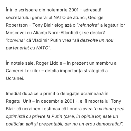
Într-o scrisoare din noiembrie 2001 – adresată
secretarului general al NATO de atunci, George
Robertson – Tony Blair elogiază o
”reînnoire
” a legăturilor
Moscovei cu Alianţa Nord-Atlantică şi se declară
”convins”
că Vladimir Putin vrea ”
să dezvolte un nou
parteneriat cu NATO”.
În notele sale, Roger Liddle – în prezent un membru al
Camerei Lorzilor – detalia importanţa strategică a
Ucrainei.
Imediat după ce a primit o delegaţie ucraineană în
Regatul Unit – în decembrie 2001 -, el îi raporta lui Tony
Blair că ucrainenii estimau că Londra avea
”o viziune prea
optimistă cu privire la Putin (care, în opinia lor, este un
politician abil şi prezentabil, dar nu un erou democratic)”.