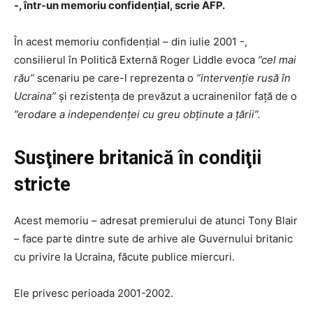
-, într-un memoriu confidenţial, scrie AFP.
În acest memoriu confidenţial – din iulie 2001 -,
consilierul în Politică Externă Roger Liddle evoca
”cel mai
rău”
scenariu pe care-l reprezenta o
”intervenţie rusă în
Ucraina”
şi rezistenţa de prevăzut a ucrainenilor faţă de o
”erodare a independenţei cu greu obţinute a ţării”.
Susţinere britanică în condiţii
stricte
Acest memoriu – adresat premierului de atunci Tony Blair
– face parte dintre sute de arhive ale Guvernului britanic
cu privire la Ucraina, făcute publice miercuri.
Ele privesc perioada 2001-2002.