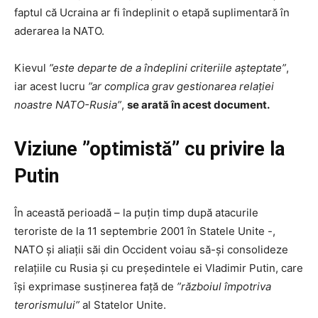
faptul că Ucraina ar fi îndeplinit o etapă suplimentară în
aderarea la NATO.
Kievul
”este departe de a îndeplini criteriile aşteptate”
,
iar acest lucru
”ar complica grav gestionarea relaţiei
noastre NATO-Rusia”
,
se arată în acest document.
Viziune ”optimistă” cu privire la
Putin
În această perioadă – la puţin timp după atacurile
teroriste de la 11 septembrie 2001 în Statele Unite -,
NATO şi aliaţii săi din Occident voiau să-şi consolideze
relaţiile cu Rusia şi cu preşedintele ei Vladimir Putin, care
îşi exprimase susţinerea faţă de
”războiul împotriva
terorismului”
al Statelor Unite.