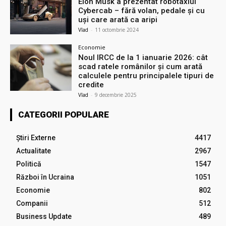
Elon Musk a prezentat robotaxiul
Cyberсab – fără volan, pedale și cu
uși care arată ca aripi
Vlad
-
11 octombrie 2024
Economie
Noul IRCC de la 1 ianuarie 2026: cât
scad ratele românilor și cum arată
calculele pentru principalele tipuri de
credite
Vlad
-
9 decembrie 2025
CATEGORII POPULARE
Știri Externe
4417
Actualitate
2967
Politică
1547
Război în Ucraina
1051
Economie
802
Companii
512
Business Update
489