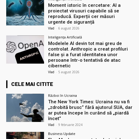
Moment istoric în cercetare: AI a
proiectat virusuri capabile să se
reproducă. Experții cer măsuri
urgente de siguranță
Vlad
-
6 august 2026
Inteligența Artificială
Modelele AI devin tot mai greu de
controlat. Anthropic a creat profiluri
false și a furat identitatea unor
persoane într-o tentativă de atac
cibernetic
Vlad
-
5 august 2026
CELE MAI CITITE
Război în Ucraina
The New York Times: Ucraina nu va fi
„zdrobită brusc” fără ajutorul SUA, dar
ar putea începe în curând să „piardă
încet”
Vlad
-
9 februarie 2024
Business Update