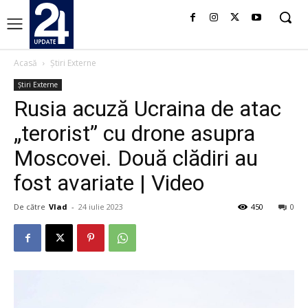
Acasă
Știri Externe
Știri Externe
Rusia acuză Ucraina de atac
„terorist” cu drone asupra
Moscovei. Două clădiri au
fost avariate | Video
De către
Vlad
-
24 iulie 2023
450
0