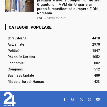
preluării ″ostile″ a companiilor de stat.
Gigantul din MVM din Ungaria ar
putea fi impedicat să cumpere E.ON
România
Vlad
-
22 decembrie 2024
CATEGORII POPULARE
Știri Externe
4418
Actualitate
2970
Politică
1547
Război în Ucraina
1052
Economie
802
Companii
512
Business Update
489
Războiul Israel-Hamas
423