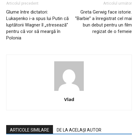
Articolul precedent
Articolul următor
Glume între dictatori:
Greta Gerwig face istorie.
Lukaşenko i-a spus lui Putin că
”Barbie” a înregistrat cel mai
luptătorii Wagner îl „stresează”
bun debut pentru un film
pentru că vor să meargă în
regizat de o femeie
Polonia
Vlad
ARTICOLE SIMILARE
DE LA ACELAȘI AUTOR