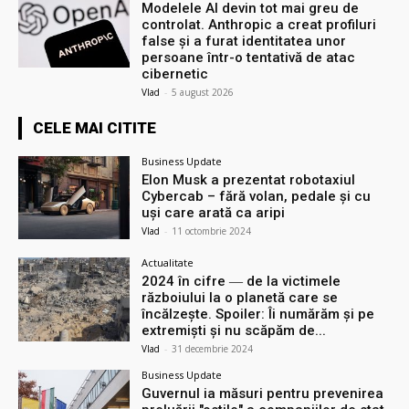
Modelele AI devin tot mai greu de
controlat. Anthropic a creat profiluri
false și a furat identitatea unor
persoane într-o tentativă de atac
cibernetic
Vlad
-
5 august 2026
CELE MAI CITITE
Business Update
Elon Musk a prezentat robotaxiul
Cyberсab – fără volan, pedale și cu
uși care arată ca aripi
Vlad
-
11 octombrie 2024
Actualitate
2024 în cifre ― de la victimele
războiului la o planetă care se
încălzește. Spoiler: Îi numărăm și pe
extremiști și nu scăpăm de...
Vlad
-
31 decembrie 2024
Business Update
Guvernul ia măsuri pentru prevenirea