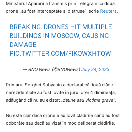
Ministerul Apărării a transmis prin Telegram că două
drone „au fost interceptate și distruse”, scrie
Reuters
.
BREAKING: DRONES HIT MULTIPLE
BUILDINGS IN MOSCOW, CAUSING
DAMAGE
PIC.TWITTER.COM/FIKQWXHTQW
— BNO News (@BNONews)
July 24, 2023
Primarul Serghei Sobyanin a declarat că două clădiri
nerezidențiale au fost lovite în jurul orei 4 dimineața,
adăugând că nu au existat
„daune sau victime grave”.
Nu este clar dacă dronele au lovit clădirile când au fost
doborâte sau dacă au vizat în mod deliberat clădirile.