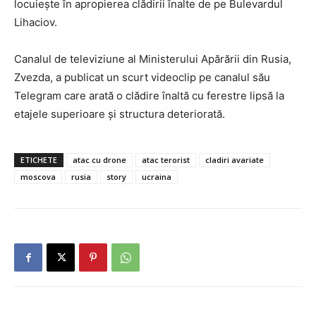
locuiește în apropierea clădirii înalte de pe Bulevardul
Lihaciov.
Canalul de televiziune al Ministerului Apărării din Rusia,
Zvezda, a publicat un scurt videoclip pe canalul său
Telegram care arată o clădire înaltă cu ferestre lipsă la
etajele superioare și structura deteriorată.
ETICHETE
atac cu drone
atac terorist
cladiri avariate
moscova
rusia
story
ucraina