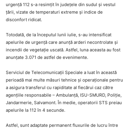
urgenţă 112 s-a resimţit în judeţele din sudul şi vestul
ţării, vizate de temperaturi extreme şi indice de
disconfort ridicat.
Totodată, de la începutul lunii iulie, s-au intensificat
apelurile de urgenţă care anunţă arderi necontrolate şi
incendii de vegetaţie uscată. Astfel, luna aceasta au fost
anunţate 3.071 de astfel de evenimente.
Serviciul de Telecomunicaţii Speciale a luat în această
perioadă mai multe măsuri tehnice şi operaţionale pentru
a asigura transferul cu rapiditate al fiecărui caz către
agenţiile responsabile – Ambulanţă, ISU-SMURD, Poliţie,
Jandarmerie, Salvamont. În medie, operatorii STS preiau
apelurile la 112 în 4 secunde.
Astfel, sunt adaptate permanent fluxurile de lucru între