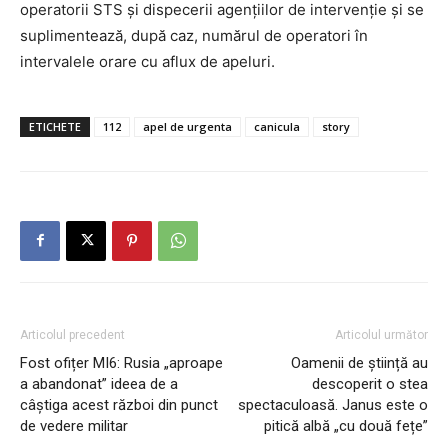
operatorii STS şi dispecerii agenţiilor de intervenţie şi se
suplimentează, după caz, numărul de operatori în
intervalele orare cu aflux de apeluri.
ETICHETE
112
apel de urgenta
canicula
story
Articolul precedent
Articolul următor
Fost ofițer MI6: Rusia „aproape
Oamenii de știință au
a abandonat” ideea de a
descoperit o stea
câștiga acest război din punct
spectaculoasă. Janus este o
de vedere militar
pitică albă „cu două fețe”