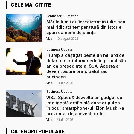
CELE MAI CITITE
Schimbări Climatice
Mările lumii au înregistrat în iulie cea
mai ridicată temperatură din istorie,
spun oamenii de știință
Vlad
-
10 august 2026
Business Update
Trump a câștigat peste un miliard de
dolari din criptomonede în primul său
an ca președinte al SUA. Acesta a
devenit acum principalul său
business
Vlad
-
1 iulie 2026
Business Update
WSJ: SpaceX dezvoltă un gadget cu
inteligență artificială care ar putea
înlocui smartphone-ul. Elon Musk l-a
prezentat deja investitorilor
Vlad
-
2 iulie 2026
CATEGORII POPULARE