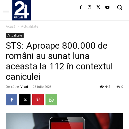
Acasă
Actualitate
Actualitate
STS: Aproape 800.000 de
români au sunat luna
aceasta la 112 în contextul
caniculei
De către
Vlad
-
25 iulie 2023
442
0