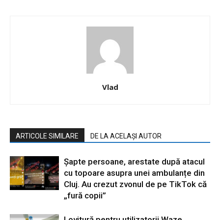
Vlad
ARTICOLE SIMILARE
DE LA ACELAȘI AUTOR
Șapte persoane, arestate după atacul
cu topoare asupra unei ambulanțe din
Cluj. Au crezut zvonul de pe TikTok că
„fură copii”
Lovitură pentru utilizatorii Waze.