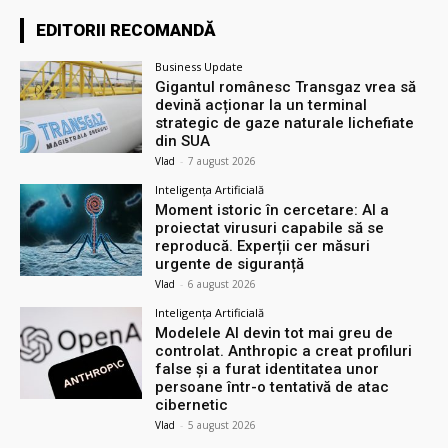
EDITORII RECOMANDĂ
Business Update
Gigantul românesc Transgaz vrea să
devină acționar la un terminal
strategic de gaze naturale lichefiate
din SUA
Vlad
-
7 august 2026
Inteligența Artificială
Moment istoric în cercetare: AI a
proiectat virusuri capabile să se
reproducă. Experții cer măsuri
urgente de siguranță
Vlad
-
6 august 2026
Inteligența Artificială
Modelele AI devin tot mai greu de
controlat. Anthropic a creat profiluri
false și a furat identitatea unor
persoane într-o tentativă de atac
cibernetic
Vlad
-
5 august 2026