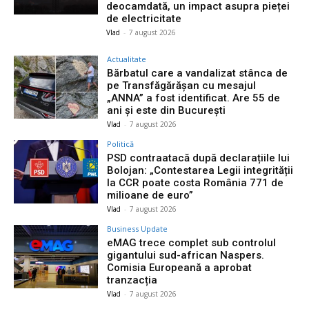
deocamdată, un impact asupra pieței
de electricitate
Vlad
-
7 august 2026
Actualitate
Bărbatul care a vandalizat stânca de
pe Transfăgărășan cu mesajul
„ANNA” a fost identificat. Are 55 de
ani și este din București
Vlad
-
7 august 2026
Politică
PSD contraatacă după declarațiile lui
Bolojan: „Contestarea Legii integrității
la CCR poate costa România 771 de
milioane de euro”
Vlad
-
7 august 2026
Business Update
eMAG trece complet sub controlul
gigantului sud-african Naspers.
Comisia Europeană a aprobat
tranzacția
Vlad
-
7 august 2026