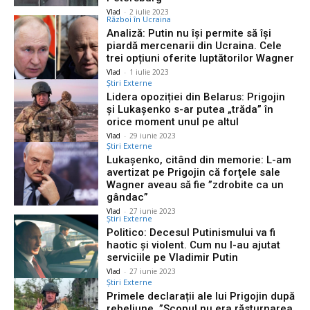
Vlad
-
2 iulie 2023
Război în Ucraina
Analiză: Putin nu își permite să își
piardă mercenarii din Ucraina. Cele
trei opțiuni oferite luptătorilor Wagner
Vlad
-
1 iulie 2023
Știri Externe
Lidera opoziției din Belarus: Prigojin
şi Lukaşenko s-ar putea „trăda” în
orice moment unul pe altul
Vlad
-
29 iunie 2023
Știri Externe
Lukaşenko, citând din memorie: L-am
avertizat pe Prigojin că forţele sale
Wagner aveau să fie ”zdrobite ca un
gândac”
Vlad
-
27 iunie 2023
Știri Externe
Politico: Decesul Putinismului va fi
haotic și violent. Cum nu l-au ajutat
serviciile pe Vladimir Putin
Vlad
-
27 iunie 2023
Știri Externe
Primele declarații ale lui Prigojin după
rebeliune. ”Scopul nu era răsturnarea