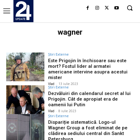
wagner
Știri Externe
Este Prigojin în închisoare sau este
mort? Fostul lider al armatei
americane intervine asupra acestui
mister
Vlad
-
13 iulie 2023
Știri Externe
Dezvăluiri din calendarul secret al lui
Prigojin. Cât de apropiat era de
oamenii lui Putin
Vlad
-
8 iulie 2023
Știri Externe
Dispariție sistematică. Logo-ul
Wagner Group a fost eliminat de pe
clădirea sediului central din Sankt
Petersburg