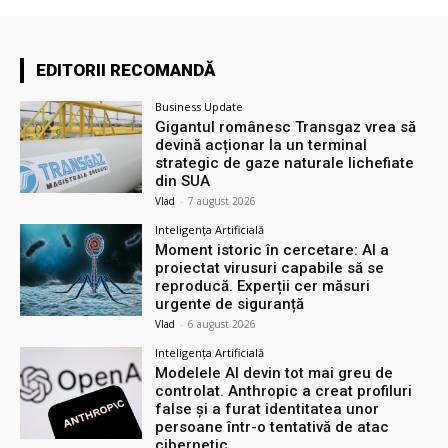
EDITORII RECOMANDĂ
Business Update
Gigantul românesc Transgaz vrea să
devină acționar la un terminal
strategic de gaze naturale lichefiate
din SUA
Vlad
-
7 august 2026
Inteligența Artificială
Moment istoric în cercetare: AI a
proiectat virusuri capabile să se
reproducă. Experții cer măsuri
urgente de siguranță
Vlad
-
6 august 2026
Inteligența Artificială
Modelele AI devin tot mai greu de
controlat. Anthropic a creat profiluri
false și a furat identitatea unor
persoane într-o tentativă de atac
cibernetic