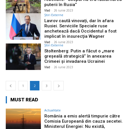
puterii în Rusia”
Vlad
-
26 iunie 2023
Știri Externe
Lavrov caută vinovați, dar în afara
Rusiei. Serviciile Speciale ruse
anchetează dacă Occidentul a fost
implicat în insurecţia Wagner
Vlad
-
26 iunie 2023
Știri Externe
Stoltenberg: Putin a făcut o „mare
greșeală strategică” în anexarea
Crimeei și invadarea Ucrainei
Vlad
-
26 iunie 2023
1
2
3
MUST READ
Actualitate
România a emis alertă timpurie către
Comisia Europeană din cauza secetei.
Ministerul Energiei: Nu există,