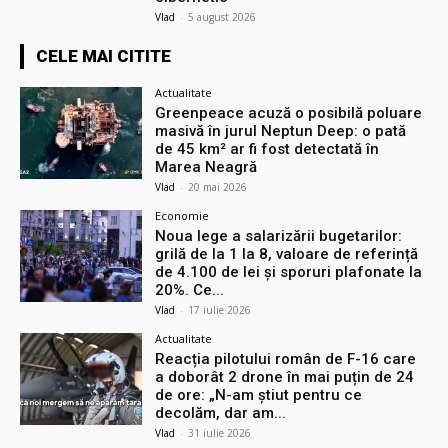
Vlad
-
5 august 2026
CELE MAI CITITE
Actualitate
Greenpeace acuză o posibilă poluare
masivă în jurul Neptun Deep: o pată
de 45 km² ar fi fost detectată în
Marea Neagră
Vlad
-
20 mai 2026
Economie
Noua lege a salarizării bugetarilor:
grilă de la 1 la 8, valoare de referință
de 4.100 de lei și sporuri plafonate la
20%. Ce...
Vlad
-
17 iulie 2026
Actualitate
Reacția pilotului român de F-16 care
a doborât 2 drone în mai puțin de 24
de ore: „N-am știut pentru ce
decolăm, dar am...
Vlad
-
31 iulie 2026