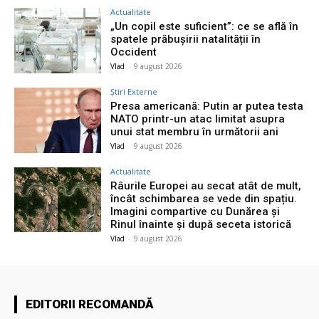
Actualitate
„Un copil este suficient”: ce se află în
spatele prăbușirii natalității în
Occident
Vlad
-
9 august 2026
Știri Externe
Presa americană: Putin ar putea testa
NATO printr-un atac limitat asupra
unui stat membru în următorii ani
Vlad
-
9 august 2026
Actualitate
Râurile Europei au secat atât de mult,
încât schimbarea se vede din spațiu.
Imagini compartive cu Dunărea și
Rinul înainte și după seceta istorică
Vlad
-
9 august 2026
EDITORII RECOMANDĂ