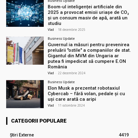
Business Update
Boom-ul inteligenței artificiale din
2025 a provocat emisii uriașe de CO₂
și un consum masiv de apă, arată un
studiu
Vlad
-
18 decembrie 2025
Business Update
Guvernul ia măsuri pentru prevenirea
preluării ″ostile″ a companiilor de stat.
Gigantul din MVM din Ungaria ar
putea fi impedicat să cumpere E.ON
România
Vlad
-
22 decembrie 2024
Business Update
Elon Musk a prezentat robotaxiul
Cyberсab – fără volan, pedale și cu
uși care arată ca aripi
Vlad
-
11 octombrie 2024
CATEGORII POPULARE
Știri Externe
4419