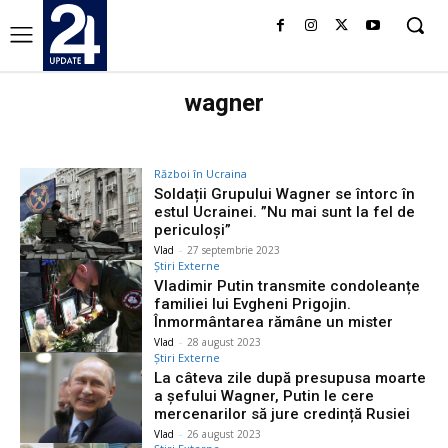
wagner
Război în Ucraina
Soldații Grupului Wagner se întorc în
estul Ucrainei. ”Nu mai sunt la fel de
periculoși”
Vlad
-
27 septembrie 2023
Știri Externe
Vladimir Putin transmite condoleanțe
familiei lui Evgheni Prigojin.
Înmormântarea rămâne un mister
Vlad
-
28 august 2023
Știri Externe
La câteva zile după presupusa moarte
a șefului Wagner, Putin le cere
mercenarilor să jure credință Rusiei
Vlad
-
26 august 2023