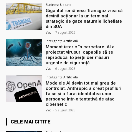
Business Update
Gigantul românesc Transgaz vrea să
devină acționar la un terminal
strategic de gaze naturale lichefiate
din SUA
Vlad
-
7 august 2026
Inteligența Artificială
Moment istoric în cercetare: AI a
proiectat virusuri capabile să se
reproducă. Experții cer măsuri
urgente de siguranță
Vlad
-
6 august 2026
Inteligența Artificială
Modelele AI devin tot mai greu de
controlat. Anthropic a creat profiluri
false și a furat identitatea unor
persoane într-o tentativă de atac
cibernetic
Vlad
-
5 august 2026
CELE MAI CITITE