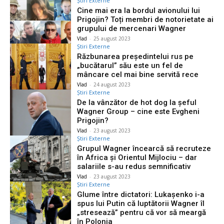
Știri Externe
Cine mai era la bordul avionului lui
Prigojin? Toți membri de notorietate ai
grupului de mercenari Wagner
Vlad
-
25 august 2023
Știri Externe
Răzbunarea președintelui rus pe
„bucătarul” său este un fel de
mâncare cel mai bine servită rece
Vlad
-
24 august 2023
Știri Externe
De la vânzător de hot dog la șeful
Wagner Group – cine este Evgheni
Prigojin?
Vlad
-
23 august 2023
Știri Externe
Grupul Wagner încearcă să recruteze
în Africa și Orientul Mijlociu – dar
salariile s-au redus semnificativ
Vlad
-
23 august 2023
Știri Externe
Glume între dictatori: Lukaşenko i-a
spus lui Putin că luptătorii Wagner îl
„stresează” pentru că vor să meargă
în Polonia