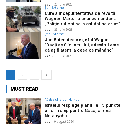
Vlad
-
23 iulie 2023
Știri Externe
Cum a început tentativa de revoltă
Wagner. Mărturia unui comandant:
„Poliţia rutieră ne-a salutat pe drum”
Vlad
-
23 iulie 2023
Știri Externe
Joe Biden despre şeful Wagner:
”Dacă aş fi în locul lui, adevărul este
că aş fi atent la ceea ce mănânc”
Vlad
-
13 iulie 2023
1
2
3
MUST READ
Războiul Israel-Hamas
Israelul respinge planul în 15 puncte
al lui Trump pentru Gaza, afirmă
Netanyahu
Vlad
-
9 august 2026